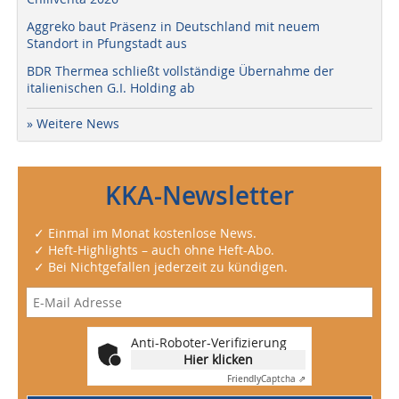
Aggreko baut Präsenz in Deutschland mit neuem
Standort in Pfungstadt aus
BDR Thermea schließt vollständige Übernahme der
italienischen G.I. Holding ab
» Weitere News
KKA-Newsletter
✓ Einmal im Monat kostenlose News.
✓ Heft-Highlights – auch ohne Heft-Abo.
✓ Bei Nichtgefallen jederzeit zu kündigen.
Anti-Roboter-Verifizierung
Hier klicken
Friendly
Captcha ⇗