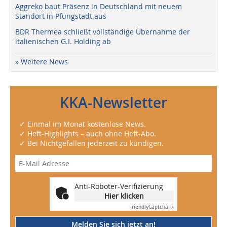
Aggreko baut Präsenz in Deutschland mit neuem
Standort in Pfungstadt aus
BDR Thermea schließt vollständige Übernahme der
italienischen G.I. Holding ab
» Weitere News
KKA-Newsletter
✓ Einmal im Monat kostenlose News.
✓ Heft-Highlights – auch ohne Heft-Abo.
✓ Bei Nichtgefallen jederzeit zu kündigen.
Anti-Roboter-Verifizierung
Hier klicken
Friendly
Captcha ⇗
Melden Sie sich jetzt an!