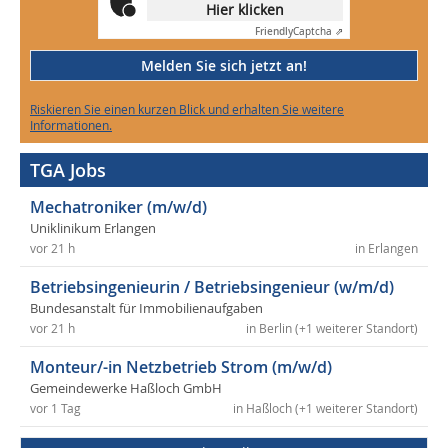
Hier klicken
Friendly
Captcha ⇗
Melden Sie sich jetzt an!
Riskieren Sie einen kurzen Blick und erhalten Sie weitere
Informationen.
TGA Jobs
Mechatroniker (m/w/d)
Uniklinikum Erlangen
vor 21 h
in Erlangen
Betriebsingenieurin / Betriebsingenieur (w/m/d)
Bundesanstalt für Immobilienaufgaben
vor 21 h
in Berlin (+1 weiterer Standort)
Monteur/-in Netzbetrieb Strom (m/w/d)
Gemeindewerke Haßloch GmbH
vor 1 Tag
in Haßloch (+1 weiterer Standort)