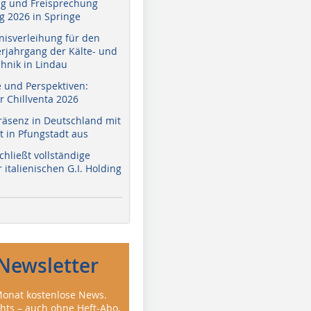
g und Freisprechung
 2026 in Springe
nisverleihung für den
erjahrgang der Kälte- und
hnik in Lindau
e und Perspektiven:
r Chillventa 2026
räsenz in Deutschland mit
 in Pfungstadt aus
hließt vollständige
italienischen G.I. Holding
Newsletter
onat kostenlose News.
ghts – auch ohne Heft-Abo.