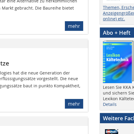
r eine Alternative zu herkömmlichen
Themen, Ersch
Markt gebracht. Die Baureihe bietet
Anzeigengrößen
online) etc.
mehr
Abo + Heft
ätze
ogies hat die neue Generation der
erflüssigungssätze vorgestellt. Die neue
igungssätze baut in punkto Kompaktheit,
Lesen Sie KKA K
und sichern Sie
Lexikon Kältete
mehr
Details
Weitere Fa