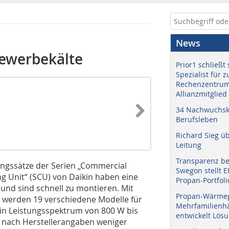
News
Gewerbekälte
Prior1 schließt 
Spezialist für 
Rechenzentrum
Allianzmitglied
34 Nachwuchskr
Berufsleben
Richard Sieg ü
Leitung
Transparenz b
ungssätze der Serien „Commercial
Swegon stellt 
g Unit“ (SCU) von Daikin haben eine
Propan-Portfoli
und sind schnell zu montieren. Mit
Propan-Wärme
 werden 19 verschiedene Modelle für
Mehrfamilienhä
ein Leistungsspektrum von 800 W bis
entwickelt Lös
n nach Herstellerangaben weniger