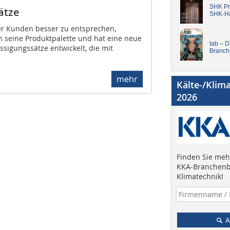
SHK Pro
ätze
SHK-H
r Kunden besser zu entsprechen,
h seine Produktpalette und hat eine neue
tab – 
üssigungssätze entwickelt, die mit
Branch
mehr
Kälte-/Klim
2026
Finden Sie mehr
KKA-Branchenb
Klimatechnik!
A