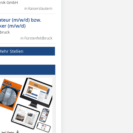
chnik GmbH
in Kaiserslautern
lateur (m/w/d) bzw.
ker (m/w/d)
dbruck
in Fürstenfeldbruck
Mehr Stellen