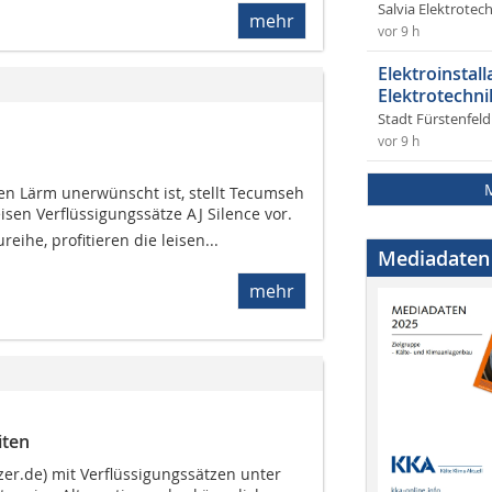
Salvia Elektrote
mehr
vor 9 h
Elektroinstal
Elektrotechni
Stadt Fürstenfel
vor 9 h
nen Lärm unerwünscht ist, stellt Tecumseh
sen Verflüssigungssätze AJ Silence vor.
reihe, profitieren die leisen...
Mediadaten
mehr
iten
zer.de) mit Verflüssigungssätzen unter