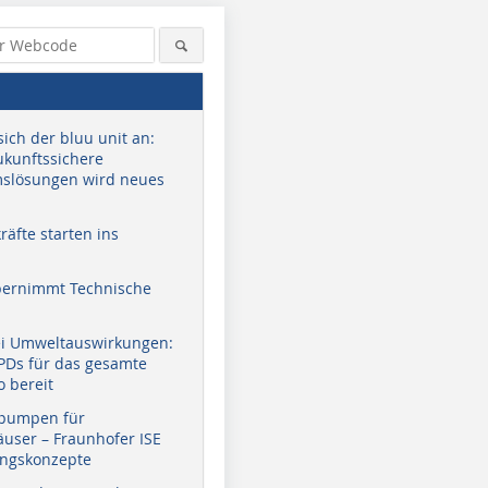
sich der bluu unit an:
zukunftssichere
slösungen wird neues
äfte starten ins
bernimmt Technische
ei Umweltauswirkungen:
EPDs für das gesamte
o bereit
pumpen für
user – Fraunhofer ISE
ungskonzepte