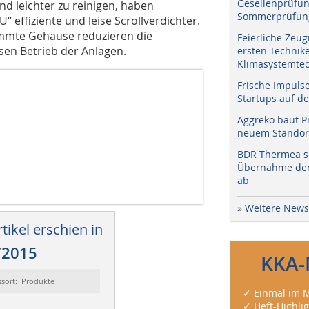
Gesellenprüfun
d leichter zu reinigen, haben
Sommerprüfung
 effiziente und leise Scrollverdichter.
dämmte Gehäuse reduzieren die
Feierliche Zeug
sen Betrieb der Anlagen.
ersten Technik
Klimasystemtec
Frische Impuls
Startups auf de
Aggreko baut P
neuem Standort
BDR Thermea sc
Übernahme der 
ab
» Weitere News
tikel erschien in
/2015
KKA-
ssort: Produkte
✓ Einmal im M
✓ Heft-Highli