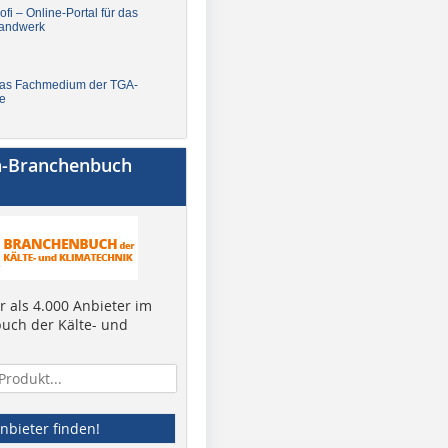
fi – Online-Portal für das
andwerk
Das Fachmedium der TGA-
e
a-Branchenbuch
 als 4.000 Anbieter im
uch der Kälte- und
nbieter finden!