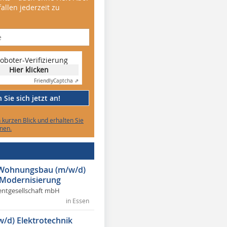
allen jederzeit zu
oboter-Verifizierung
Hier klicken
Friendly
Captcha ⇗
Sie sich jetzt an!
n kurzen Blick und erhalten Sie
nen.
r Wohnungsbau (m/w/d)
 Modernisierung
ntgesellschaft mbH
in Essen
w/d) Elektrotechnik