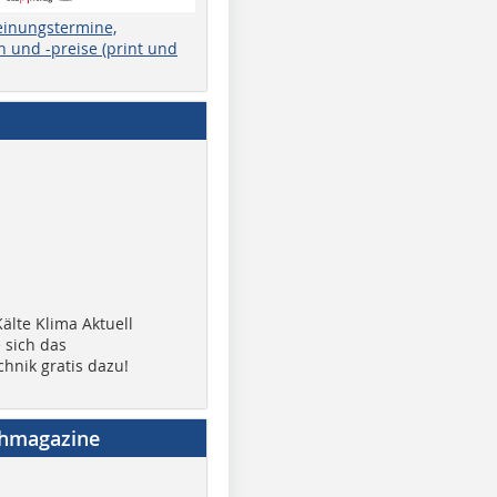
einungstermine,
 und -preise (print und
älte Klima Aktuell
 sich das
chnik gratis dazu!
chmagazine