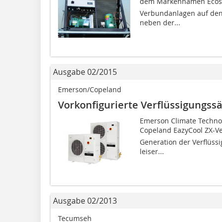
dem Markennamen Ecosta
Verbundanlagen auf den 
neben der...
Ausgabe 02/2015
Emerson/Copeland
Vorkonfigurierte Verflüssigungss
Emerson Climate Technol
Copeland EazyCool ZX-V
Generation der Verflüss
leiser...
Ausgabe 02/2013
Tecumseh