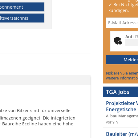
✓ Bei Nichtgef
bonnement
kündigen.
ltsverzeichnis
Anti-R
Melden 
Riskieren Sie eine
weitere Informatio
TGA Jobs
Projektleite
Energetische
ätze von Bitzer sind für universelle
Allbau Manageme
imazonen geeignet. Die integrierten
vor 9 h
 Baureihe Ecoline haben eine hohe
Bauleiter (m/