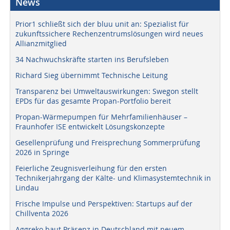
News
Prior1 schließt sich der bluu unit an: Spezialist für
zukunftssichere Rechenzentrumslösungen wird neues
Allianzmitglied
34 Nachwuchskräfte starten ins Berufsleben
Richard Sieg übernimmt Technische Leitung
Transparenz bei Umweltauswirkungen: Swegon stellt
EPDs für das gesamte Propan-Portfolio bereit
Propan-Wärmepumpen für Mehrfamilienhäuser –
Fraunhofer ISE entwickelt Lösungskonzepte
Gesellenprüfung und Freisprechung Sommerprüfung
2026 in Springe
Feierliche Zeugnisverleihung für den ersten
Technikerjahrgang der Kälte- und Klimasystemtechnik in
Lindau
Frische Impulse und Perspektiven: Startups auf der
Chillventa 2026
Aggreko baut Präsenz in Deutschland mit neuem