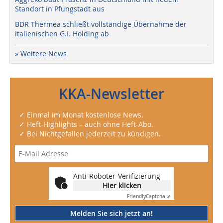
Standort in Pfungstadt aus
BDR Thermea schließt vollständige Übernahme der
italienischen G.I. Holding ab
» Weitere News
KKA-Newsletter
✓ Einmal im Monat kostenlose News.
✓ Heft-Highlights – auch ohne Heft-Abo.
✓ Bei Nichtgefallen jederzeit zu kündigen.
Anti-Roboter-Verifizierung
Hier klicken
Friendly
Captcha ⇗
Melden Sie sich jetzt an!