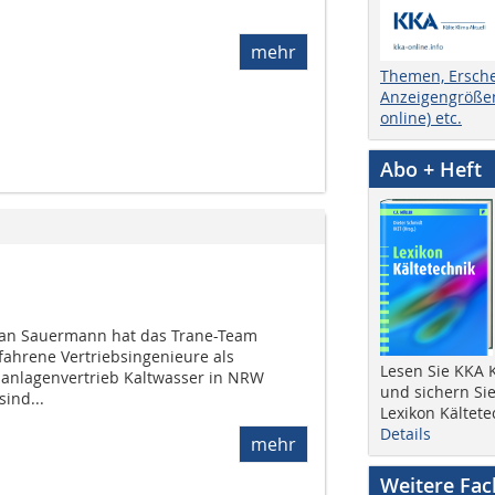
mehr
Themen, Ersch
Anzeigengrößen
online) etc.
Abo + Heft
tian Sauermann hat das Trane-Team
fahrene Vertriebsingenieure als
Lesen Sie KKA K
uanlagenvertrieb Kaltwasser in NRW
und sichern Sie
ind...
Lexikon Kältete
Details
mehr
Weitere Fa