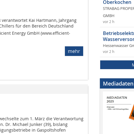
Oberkochen
STRABAG PROPERT
GMBH
8 verantwortet Kai Hartmann, Jahrgang
vor 2 h
Chillers für den Bereich Deutschland
Betriebselekt
icient Energy GmbH (www.efficient-
Wasserversor
Hessenwasser G
mehr
vor 2 h
Mediadaten
 wechselte zum 1. März die Verantwortung
n. Dr. Michael Junker (39), bislang
tigungsbetriebe in Gaspoltshofen