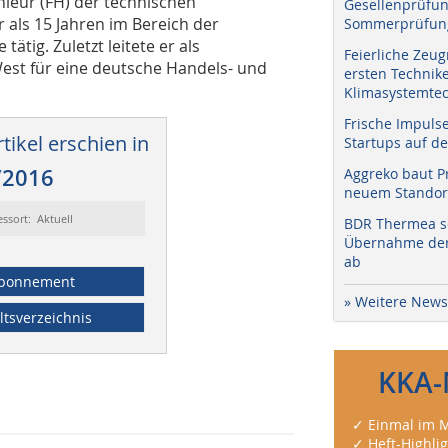
nieur (FH) der technischen
Gesellenprüfun
r als 15 Jahren im Bereich der
Sommerprüfung
tätig. Zuletzt leitete er als
Feierliche Zeug
est für eine deutsche Handels- und
ersten Technik
Klimasystemtec
Frische Impuls
tikel erschien in
Startups auf de
/2016
Aggreko baut P
neuem Standort
essort: Aktuell
BDR Thermea sc
Übernahme der 
ab
bonnement
» Weitere News
ltsverzeichnis
KKA-
✓ Einmal im M
✓ Heft-Highli