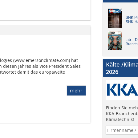
SHK Pro
SHK-H
tab – 
Branch
logies (www.emersonclimate.com) hat
Kälte-/Klim
n diesen Jahres als Vice President Sales
2026
ntwortet damit das europaweite
mehr
Finden Sie mehr
KKA-Branchenb
Klimatechnik!