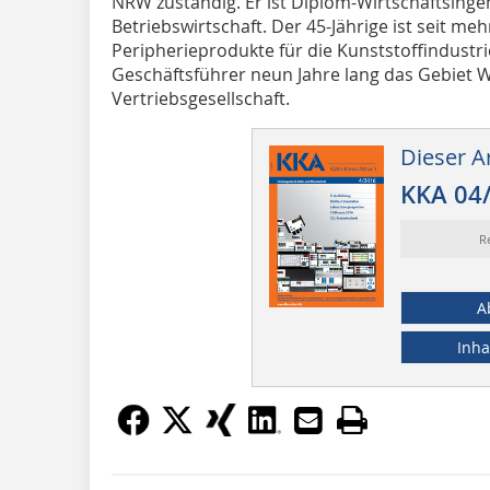
NRW zuständig. Er ist Diplom-Wirtschaftsinge
Betriebswirtschaft. Der 45-Jährige ist seit meh
Peripherieprodukte für die Kunststoffindus­trie 
Geschäftsführer neun Jahre lang das Gebiet W
Vertriebsgesellschaft.
Dieser Ar
KKA 04
R
A
Inha