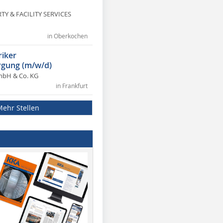
Y & FACILITY SERVICES
in Oberkochen
riker
gung (m/w/d)
mbH & Co. KG
in Frankfurt
Mehr Stellen