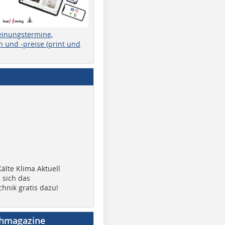
einungstermine,
 und -preise (print und
älte Klima Aktuell
 sich das
chnik gratis dazu!
chmagazine