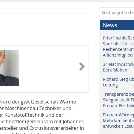
News
Prior1 schließt 
Spezialist für 
Rechenzentrum
Allianzmitglied
34 Nachwuchskr
Berufsleben
Richard Sieg ü
Leitung
Transparenz b
Swegon stellt 
b Nord der gwk Gesellschaft Wärme
Propan-Portfoli
rnter Maschinenbau-Techniker und
er Kunststofftechnik und der
Propan-Wärme
Mehrfamilienhä
 Schnettler (gemeinsam mit Johannes
entwickelt Lös
steller und Extrusionsverarbeiter in