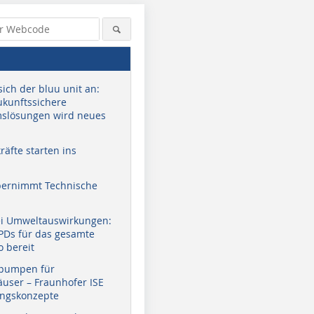
sich der bluu unit an:
zukunftssichere
slösungen wird neues
äfte starten ins
bernimmt Technische
ei Umweltauswirkungen:
EPDs für das gesamte
o bereit
pumpen für
user – Fraunhofer ISE
ungskonzepte