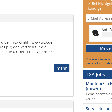
✓ Bei Nichtgef
kündigen.
Anti-R
rd der Trox GmbH (www.trox.de)
 (53) den Vertrieb für die
Melden 
serie X-CUBE. Er ist gelernter
.
Riskieren Sie eine
weitere Informatio
mehr
TGA Jobs
Monteur/-in 
(m/w/d)
Gemeindewerke 
vor 2 h
i
Servicetechni