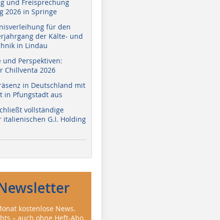
g und Freisprechung
 2026 in Springe
nisverleihung für den
erjahrgang der Kälte- und
hnik in Lindau
e und Perspektiven:
r Chillventa 2026
räsenz in Deutschland mit
 in Pfungstadt aus
hließt vollständige
italienischen G.I. Holding
Newsletter
onat kostenlose News.
ghts – auch ohne Heft-Abo.