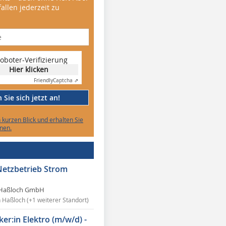
allen jederzeit zu
oboter-Verifizierung
Hier klicken
Friendly
Captcha ⇗
Sie sich jetzt an!
n kurzen Blick und erhalten Sie
nen.
Netzbetrieb Strom
Haßloch GmbH
n Haßloch (+1 weiterer Standort)
ker:in Elektro (m/w/d) -