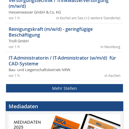
Versorgungstechnik / Trinkwasserversorgung
(m/w/d)
Hessenwasser GmbH & Co. KG
vor 1 h
in Kochel am See (+2 weitere Standorte)
Reinigungskraft (m/w/d) - geringfügige
Beschäftigung
Trolli GmbH
vor 1 h
in Neunburg
IT-Administratorin / IT-Administrator (w/m/d) für
CAD-Systeme
Bau- und Liegenschaftsbetrieb NRW
vor 1 h
in Aachen
Mehr Stellen
Mediadaten