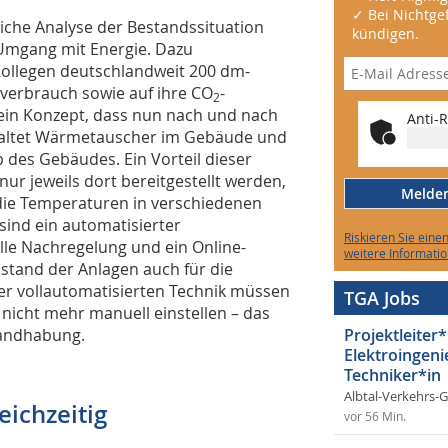
✓ Bei Nichtgef
liche Analyse der Bestandssituation
kündigen.
Umgang mit Energie. Dazu
Kollegen deutschlandweit 200 dm-
-verbrauch sowie auf ihre CO
-
2
e ein Konzept, dass nun nach und nach
Anti-R
nhaltet Wärmetauscher im Gebäude und
des Gebäudes. Ein Vorteil dieser
ur jeweils dort bereitgestellt werden,
Melden 
die Temperaturen in verschiedenen
sind ein automatisierter
Riskieren Sie eine
elle Nachregelung und ein Online-
weitere Informatio
tand der Anlagen auch für die
er vollautomatisierten Technik müssen
TGA Jobs
 nicht mehr manuell einstellen – das
Handhabung.
Projektleiter*
Elektroingeni
Techniker*in
Albtal-Verkehrs-
eichzeitig
vor 56 Min.