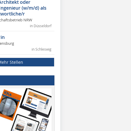
Architekt oder
 Ingenieur (w/m/d) als
wortliche/r
chaftsbetrieb NRW
in Düsseldorf
in
lensburg
in Schleswig
Mehr Stellen