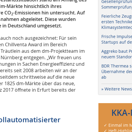
Gesellenprüfun
m-Märkte hinsichtlich ihres
Sommerprüfung
re CO
-Emissionen hin untersucht. Auf
2
Feierliche Zeug
ßnahmen abgeleitet. Diese wurden
ersten Technik
e in Deutschland umgesetzt.
Klimasystemtec
Frische Impuls
 auch noch ausgezeichnet: Für sein
Startups auf de
n Chillventa Award im Bereich
Träutlein aus dem dm-Projektteam im
Aggreko baut P
neuem Standort
n Nürnberg entgegen. „Wir freuen uns
hungen in Sachen Energieeffizienz und
BDR Thermea sc
Bereits seit 2008 arbeiten wir an der
Übernahme der 
eitdem schrittweise auf die neue
ab
ller 1825 dm-Märkte über das neue,
» Weitere News
 2017 öffnete in Erfurt bereits der
KKA-
ollautomatisierter
✓ Einmal im M
✓ Heft-Highli