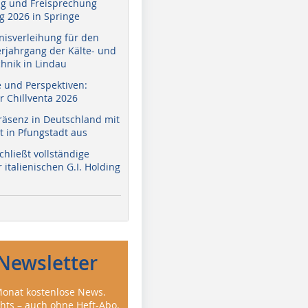
g und Freisprechung
 2026 in Springe
nisverleihung für den
erjahrgang der Kälte- und
hnik in Lindau
e und Perspektiven:
r Chillventa 2026
räsenz in Deutschland mit
 in Pfungstadt aus
hließt vollständige
italienischen G.I. Holding
Newsletter
onat kostenlose News.
ghts – auch ohne Heft-Abo.