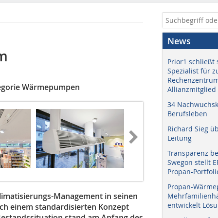
News
em
Prior1 schließt 
Spezialist für 
Rechenzentrum
ategorie Wärmepumpen
Allianzmitglied
34 Nachwuchskr
Berufsleben
Richard Sieg ü
Leitung
Transparenz b
Swegon stellt 
Propan-Portfoli
Propan-Wärme
limatisierungs-Management in seinen
Mehrfamilienhä
entwickelt Lös
ch einem standardisierten Konzept
 Bestandssituation stand am Anfang des