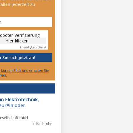
allen jederzeit zu
oboter-Verifizierung
Hier klicken
Friendly
Captcha ⇗
Sie sich jetzt an!
n kurzen Blick und erhalten Sie
nen.
in Elektrotechnik,
eur*in oder
Gesellschaft mbH
in Karlsruhe