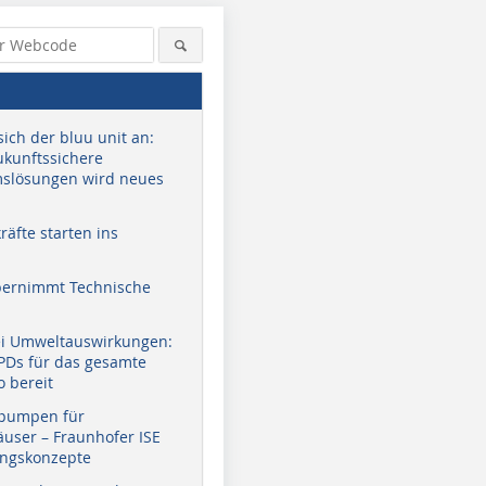
sich der bluu unit an:
zukunftssichere
slösungen wird neues
äfte starten ins
bernimmt Technische
ei Umweltauswirkungen:
EPDs für das gesamte
o bereit
pumpen für
user – Fraunhofer ISE
ungskonzepte