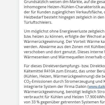
Grundsätzlich weisen dm-Märkte, auf die ges
inhomogene Heizen-/Kühlen-Charakteristik auf
der für Kunden zugänglichen Verkaufsfläche, d
Heizbedarf besteht hingegen zeitgleich in d
Türluftschleiers.
Um möglichst ohne Energieverluste zeitgleich
bzw. heizen zu können, erfolgte der Wechsel a
Wärmerückgewinnung. Der Vorteil: Wärme kan
werden. Abwärme aus den Zonen mit Kühlbed
verschoben und dort genutzt. Dieses intern
Wärmesenken und Wärmequellen innerhalb der 
Für dieses Direktverdampfungs- bzw. Direkt
Kältemittel R410A zum Einsatz, das unter Berü
(Kühlen, Heizen, Wärmerückgewinnung) die b
CO
-Emissionen durch Stromerzeugung und Kä
2
integrierte System der Firma Daikin (
www.daik
Wärmerückgewinnung, benötigt lediglich Stro
verbraucht für Kühlen und Heizen 17.900 kWh/ 
von 33 % gegenüber getrennten Systemen für