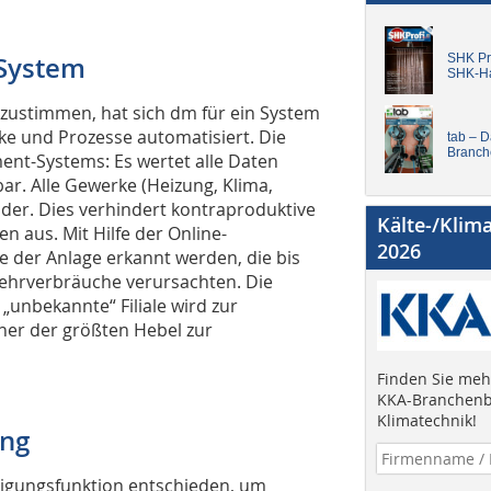
System
SHK Pro
SHK-H
bzustimmen, hat sich dm für ein System
ke und Prozesse automatisiert. Die
tab – 
Branch
nt-Systems: Es wertet alle Daten
ar. Alle Gewerke (Heizung, Klima,
nder. Dies verhindert kontraproduktive
Kälte-/Klim
 aus. Mit Hilfe der Online-
2026
le der Anlage erkannt werden, die bis
ehrverbräuche verursachten. Die
„unbekannte“ Filiale wird zur
einer der größten Hebel zur
Finden Sie mehr
KKA-Branchenb
Klimatechnik!
ung
inigungsfunktion entschieden, um