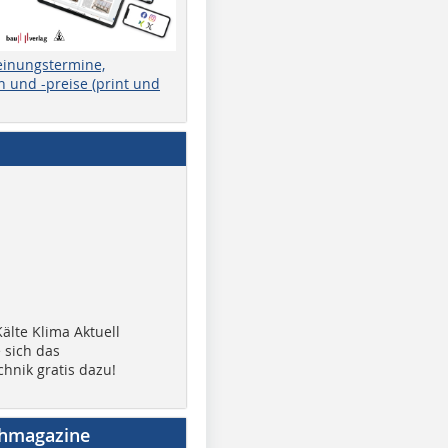
einungstermine,
 und -preise (print und
älte Klima Aktuell
 sich das
chnik gratis dazu!
chmagazine