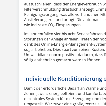
auszuschließen, dass der Energieverbrauch 
Filterverschmutzung drastisch ansteigt. Einma
Reinigungsvorgang, was alle vorhandenen Filt
Auslieferungszustand bringt. Die automatisiert
wie indirekte CO
-Einsparungen.
2
Im Jahr entfallen vier bis acht Servicefahrten 
Störungen der Anlage anfielen. Treten dennoc
dank des Online-Energie-Management-Systems
sogar beheben. Dies spart zum einen Kosten, z
Umweltbilanz enorm positiv – dadurch, dass 
völlig entbehrlich gemacht werden können.
Individuelle Konditionierung 
Damit der erforderliche Bedarf an Wärme und
Zonen jeweils energieeffizient und komfortab
dezentrales System für die Erzeugung und d
umgestellt. War zuvor eine große, zentrale Lü