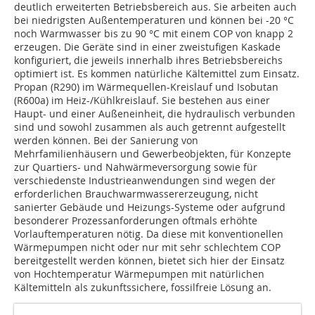
deutlich erweiterten Betriebsbereich aus. Sie arbeiten auch
bei niedrigsten Außentemperaturen und können bei -20 °C
noch Warmwasser bis zu 90 °C mit einem COP von knapp 2
erzeugen. Die Geräte sind in einer zweistufigen Kaskade
konfiguriert, die jeweils innerhalb ihres Betriebsbereichs
optimiert ist. Es kommen natürliche Kältemittel zum Einsatz.
Propan (R290) im Wärmequellen-Kreislauf und Isobutan
(R600a) im Heiz-/Kühlkreislauf. Sie bestehen aus einer
Haupt- und einer Außeneinheit, die hydraulisch verbunden
sind und sowohl zusammen als auch getrennt aufgestellt
werden können. Bei der Sanierung von
Mehrfamilienhäusern und Gewerbeobjekten, für Konzepte
zur Quartiers- und Nahwärmeversorgung sowie für
verschiedenste Industrieanwendungen sind wegen der
erforderlichen Brauchwarmwassererzeugung, nicht
sanierter Gebäude und Heizungs-Systeme oder aufgrund
besonderer Prozessanforderungen oftmals erhöhte
Vorlauftemperaturen nötig. Da diese mit konventionellen
Wärmepumpen nicht oder nur mit sehr schlechtem COP
bereitgestellt werden können, bietet sich hier der Einsatz
von Hochtemperatur Wärmepumpen mit natürlichen
Kältemitteln als zukunftssichere, fossilfreie Lösung an.