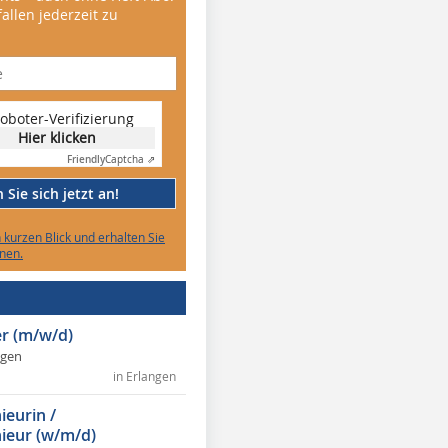
allen jederzeit zu
oboter-Verifizierung
Hier klicken
Friendly
Captcha ⇗
Sie sich jetzt an!
n kurzen Blick und erhalten Sie
nen.
r (m/w/d)
ngen
in Erlangen
ieurin /
ieur (w/m/d)