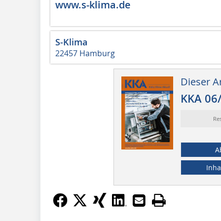
www.s-klima.de
S-Klima
22457 Hamburg
Dieser Ar
KKA 06
Re
A
Inha