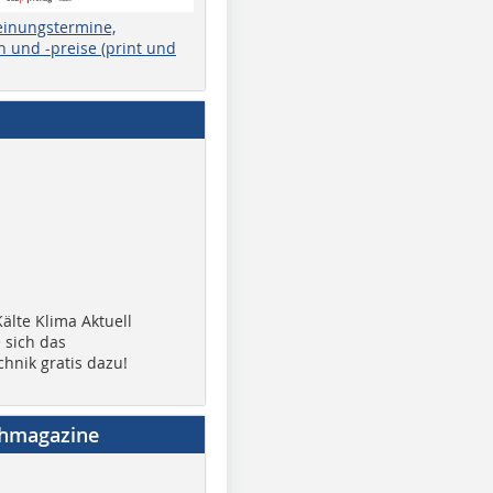
einungstermine,
 und -preise (print und
älte Klima Aktuell
 sich das
chnik gratis dazu!
chmagazine