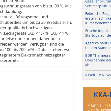
hocheffiziente
Gesellenprüfun
ewinnungsraten von bis zu 90 %. Mit
Sommerprüfung
chtkühlung,
Feierliche Zeug
tschutz, Lüftungsmodi und
ersten Technik
ch überdies um bis zu 30 % reduzieren.
Klimasystemtec
der qualitativ hochwertigen
Frische Impuls
 (Leckagerate LXD < 1,7 %, LXU < 1 %).
Startups auf de
ehr leise und können daher auch
Aggreko baut P
trieben werden. Verfügbar sind die
neuem Standort
on 100 bis 700 m³/h. Dabei stehen zwei
tegriertem Elektronachheizregister
BDR Thermea sc
sererhitzer.
Übernahme der 
ab
» Weitere News
KKA-
✓ Einmal im M
✓ Heft-Highli