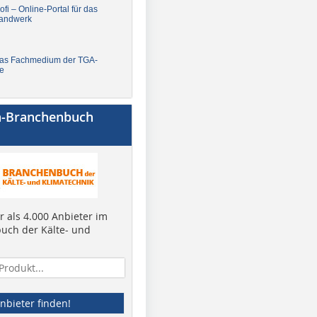
fi – Online-Portal für das
andwerk
Das Fachmedium der TGA-
e
a-Branchenbuch
 als 4.000 Anbieter im
uch der Kälte- und
nbieter finden!