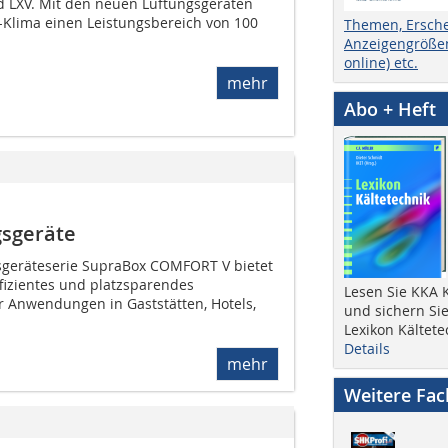
d LXV. Mit den neuen Lüftungsgeräten
S-Klima einen Leistungsbereich von 100
Themen, Ersch
Anzeigengrößen
online) etc.
mehr
Abo + Heft
sgeräte
sgeräteserie SupraBox COMFORT V bietet
fizientes und platzsparendes
Lesen Sie KKA K
r Anwendungen in Gaststätten, Hotels,
und sichern Sie
Lexikon Kältete
Details
mehr
Weitere Fa