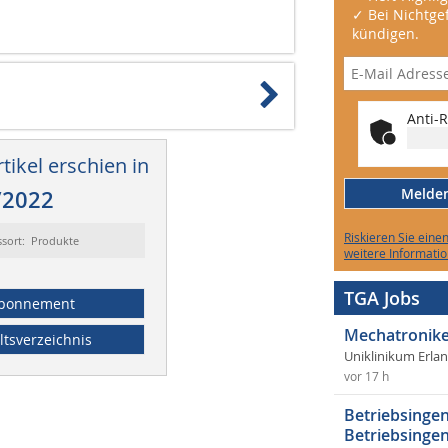
✓ Bei Nichtgef
kündigen.
Anti-R
tikel erschien in
Melden 
/2022
Riskieren Sie eine
ssort: Produkte
weitere Informatio
TGA Jobs
bonnement
Mechatronike
ltsverzeichnis
Uniklinikum Erla
vor 17 h
Betriebsingen
Betriebsingen