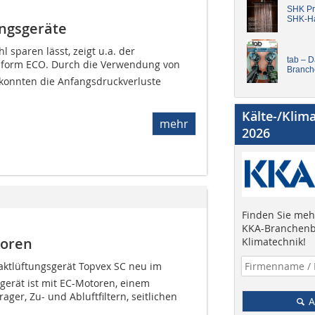
SHK Pro
SHK-H
ungsgeräte
l sparen lässt, zeigt u.a. der
tab – 
tiform ECO. Durch die Verwendung von
Branch
n konnten die Anfangsdruckverluste
Kälte-/Klim
mehr
2026
Finden Sie mehr
KKA-Branchenb
toren
Klimatechnik!
ktlüftungsgerät Topvex SC neu im
erät ist mit EC-Motoren, einem
er, Zu- und Abluftfiltern, seitlichen
A