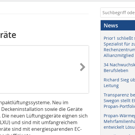
News
räte
Prior1 schließt 
Spezialist für 
Rechenzentrum
Allianzmitglied
34 Nachwuchskr
Berufsleben
Richard Sieg ü
Leitung
Transparenz b
Swegon stellt 
ompaktlüftungssysteme. Neu im
Propan-Portfoli
 Deckeninstallation sowie die Geräte
g. Die neuen Lüftungsgeräte eignen sich
Propan-Wärme
Mehrfamilienhä
 (LXU) und sind mit umfangreichem
entwickelt Lös
eräte sind mit energiesparenden EC-