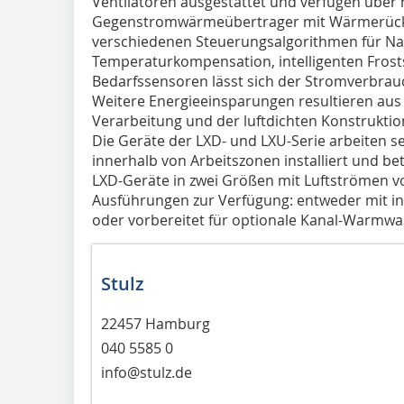
Ventilatoren ausgestattet und verfügen über 
Gegenstromwärmeübertrager mit Wärmerückg
verschiedenen Steuerungsalgorithmen für Na
Temperaturkompensation, intelligenten Fros
Bedarfssensoren lässt sich der Stromverbrau
Weitere Energieeinsparungen resultieren aus 
Verarbeitung und der luftdichten Konstruktion
Die Geräte der LXD- und LXU-Serie arbeiten s
innerhalb von Arbeitszonen installiert und be
LXD-Geräte in zwei Größen mit Luft­strömen v
Ausführungen zur Verfügung: entweder mit ­in
oder vorbereitet für optionale Kanal-Warmwas
Stulz
22457 Hamburg
040 5585 0
info@stulz.de