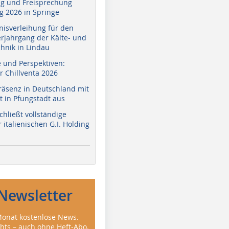
g und Freisprechung
 2026 in Springe
nisverleihung für den
erjahrgang der Kälte- und
hnik in Lindau
e und Perspektiven:
r Chillventa 2026
räsenz in Deutschland mit
 in Pfungstadt aus
hließt vollständige
italienischen G.I. Holding
Newsletter
onat kostenlose News.
ghts – auch ohne Heft-Abo.