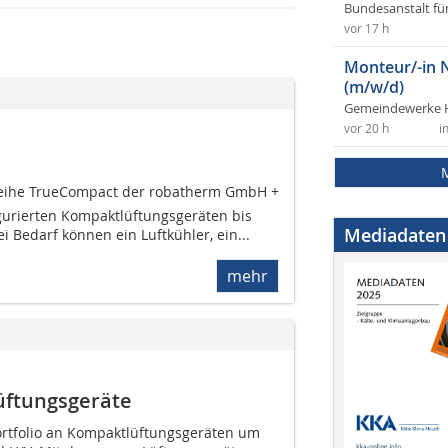
Bundesanstalt fü
vor 17 h
Monteur/-in 
(m/w/d)
Gemeindewerke 
vor 20 h
i
eihe TrueCompact der robatherm GmbH +
igurierten Kompaktlüftungsgeräten bis
Mediadaten
i Bedarf können ein Luftkühler, ein...
mehr
üftungsgeräte
Portfolio an Kompaktlüftungsgeräten um