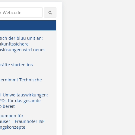
sich der bluu unit an:
zukunftssichere
slösungen wird neues
äfte starten ins
bernimmt Technische
ei Umweltauswirkungen:
EPDs für das gesamte
o bereit
pumpen für
user – Fraunhofer ISE
ungskonzepte