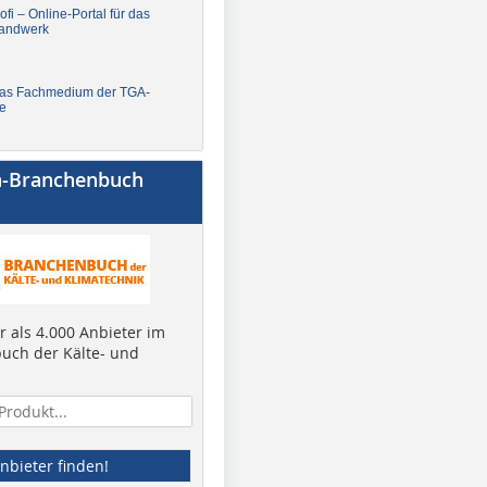
fi – Online-Portal für das
andwerk
Das Fachmedium der TGA-
e
a-Branchenbuch
 als 4.000 Anbieter im
uch der Kälte- und
nbieter finden!