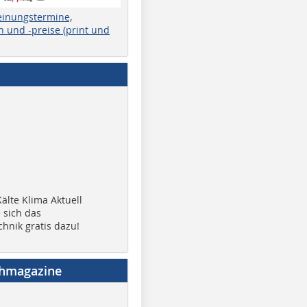
einungstermine,
 und -preise (print und
älte Klima Aktuell
 sich das
chnik gratis dazu!
chmagazine