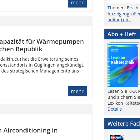
mehr
Themen, Ersch
Anzeigengrößen
online) etc.
Abo + Heft
skapazität für Wärmepumpen
schen Republik
daikin.eu) hat die Erweiterung seines
sstandorts in Güglingen angekündigt.
il des strategischen Managementplans
mehr
Lesen Sie KKA K
und sichern Sie
Lexikon Kältete
Details
Weitere Fa
 Airconditioning in