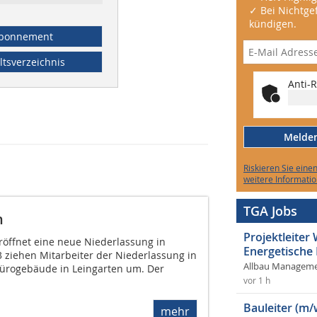
✓ Bei Nichtgef
kündigen.
bonnement
ltsverzeichnis
Anti-R
Melden 
Riskieren Sie eine
weitere Informatio
TGA Jobs
n
Projektleite
röffnet eine neue Niederlassung in
Energetische
3 ziehen Mitarbeiter der Niederlassung in
Allbau Manageme
Bürogebäude in Leingarten um. Der
vor 1 h
Bauleiter (m/
mehr