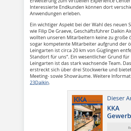
Erweiterung zum virtuellen Experience Center
Interessierte Endkunden können dort verschie
Anwendungen erleben.
Ein wichtiger Aspekt bei der Wahl des neuen 
wie Filip De Graeve, Geschäftsführer Daikin Ai
wollten unseren Mitarbeitern keine zu große
sogar kompetente Mitarbeiter aufgrund der ö
Leingarten ist circa 20 km von Güglingen entf
Standort für uns“. Ein wesentlicher Grund fü
Leingarten ist das stark wachsende Team. D
erstreckt sich über drei Stockwerke und bietet 
Meeting- sowie Showräume. Weitere Informa
23Daikin
.
Dieser Ar
KKA
Gewerb
R