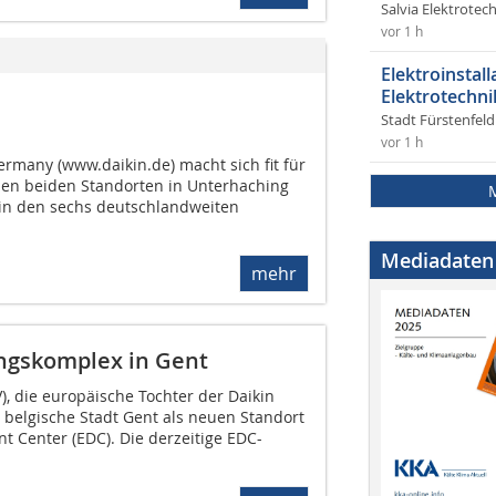
Salvia Elektrote
vor 1 h
Elektroinstal
Elektrotechni
Stadt Fürstenfel
vor 1 h
ermany (www.dai­kin.de) macht sich fit für
den beiden Standorten in Unterhaching
in den sechs deutschlandweiten
Mediadaten
mehr
ngskomplex in Gent
), die europäische Tochter der Daikin
ie belgische Stadt Gent als neuen Standort
t Center (EDC). Die derzeitige EDC-