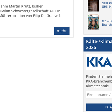
SHK Pro
ahm Martin Krutz, bisher
SHK-H
Daikin Schwestergesellschaft AHT in
sführerposition von Filip De Graeve bei
tab – 
Branch
mehr
Kälte-/Klim
2026
Finden Sie mehr
KKA-Branchenb
Klimatechnik!
A