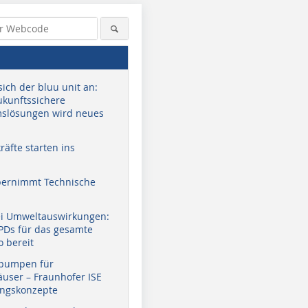
sich der bluu unit an:
zukunftssichere
slösungen wird neues
äfte starten ins
bernimmt Technische
ei Umweltauswirkungen:
EPDs für das gesamte
o bereit
pumpen für
user – Fraunhofer ISE
ungskonzepte