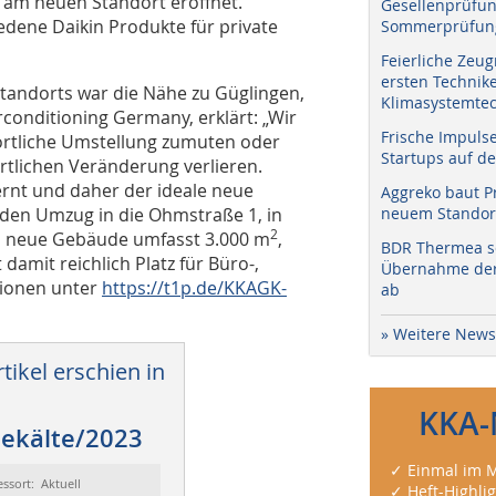
 am neuen Standort eröffnet.
Gesellenprüfun
dene Daikin Produkte für private
Sommerprüfung
Feierliche Zeug
ersten Technik
Standorts war die Nähe zu Güglingen,
Klimasystemtec
rconditioning Germany, erklärt: „Wir
Frische Impuls
 örtliche Umstellung zumuten oder
Startups auf de
rtlichen Veränderung verlieren.
ernt und daher der ideale neue
Aggreko baut P
r den Umzug in die Ohmstraße 1, in
neuem Standort
2
as neue Gebäude umfasst 3.000 m
,
BDR Thermea sc
damit reichlich Platz für Büro-,
Übernahme der 
tionen unter
https://t1p.de/KKAGK-
ab
» Weitere News
tikel erschien in
KKA-
ekälte/2023
✓ Einmal im M
essort: Aktuell
✓ Heft-Highli