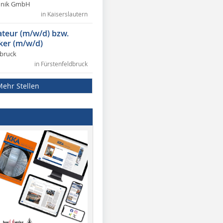
chnik GmbH
in Kaiserslautern
lateur (m/w/d) bzw.
ker (m/w/d)
dbruck
in Fürstenfeldbruck
Mehr Stellen