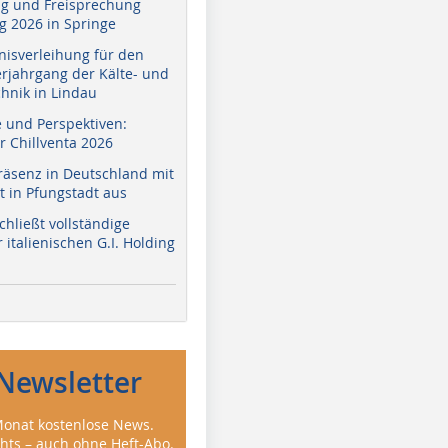
g und Freisprechung
 2026 in Springe
nisverleihung für den
erjahrgang der Kälte- und
hnik in Lindau
e und Perspektiven:
r Chillventa 2026
räsenz in Deutschland mit
 in Pfungstadt aus
hließt vollständige
italienischen G.I. Holding
Newsletter
onat kostenlose News.
ghts – auch ohne Heft-Abo.