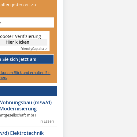
allen jederzeit zu
oboter-Verifizierung
Hier klicken
Friendly
Captcha ⇗
Sie sich jetzt an!
n kurzen Blick und erhalten Sie
nen.
r Wohnungsbau (m/w/d)
 Modernisierung
ntgesellschaft mbH
in Essen
w/d) Elektrotechnik