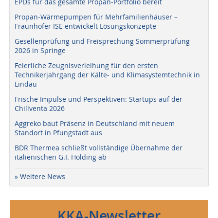
EPDs für das gesamte Propan-Portfolio bereit
Propan-Wärmepumpen für Mehrfamilienhäuser –
Fraunhofer ISE entwickelt Lösungskonzepte
Gesellenprüfung und Freisprechung Sommerprüfung
2026 in Springe
Feierliche Zeugnisverleihung für den ersten
Technikerjahrgang der Kälte- und Klimasystemtechnik in
Lindau
Frische Impulse und Perspektiven: Startups auf der
Chillventa 2026
Aggreko baut Präsenz in Deutschland mit neuem
Standort in Pfungstadt aus
BDR Thermea schließt vollständige Übernahme der
italienischen G.I. Holding ab
» Weitere News
KKA-Newsletter