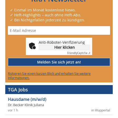
✓ Einmal im Monat kostenlose News.
✓ Heft-Highlights – auch ohne Heft-Abo.
✓ Bei Nichtgefallen jederzeit zu kündigen.
Anti-Roboter-Verifizierung
Hier klicken
Friendly
Captcha ⇗
Melden Sie sich jetzt an!
Riskieren Sie einen kurzen Blick und erhalten Sie weitere
Informationen.
TGA Jobs
Hausdame (m/w/d)
Dr. Becker Klinik Juliana
vor 1 h
in Wuppertal