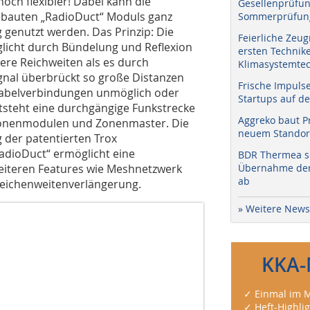
noch flexibler! Dabei kann die
Gesellenprüfun
ebauten „RadioDuct“ Moduls ganz
Sommerprüfung
 genutzt werden. Das Prinzip: Die
Feierliche Zeug
glicht durch Bündelung und Reflexion
ersten Technik
ere Reichweiten als es durch
Klimasystemtec
gnal überbrückt so große Distanzen
Frische Impuls
 Kabelverbindungen unmöglich oder
Startups auf de
ntsteht eine durchgängige Funkstrecke
Aggreko baut P
“ Zonenmodulen und Zonenmaster. Die
neuem Standort
 der patentierten Trox
adioDuct“ ermöglicht eine
BDR Thermea sc
weiteren Features wie Meshnetzwerk
Übernahme der 
ab
Reichenweitenverlängerung.
» Weitere News
KKA-
✓ Einmal im M
✓ Heft-Highli