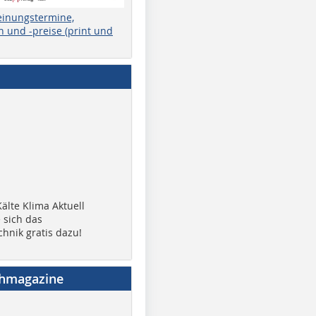
einungstermine,
 und -preise (print und
älte Klima Aktuell
 sich das
chnik gratis dazu!
chmagazine