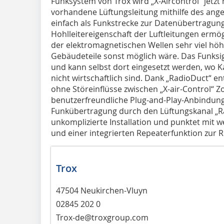
Funksystem von Trox wird „X-Aircontrol“ jetzt 
vorhandene Lüftungsleitung mithilfe des ang
einfach als Funkstrecke zur Datenübertragung
Hohlleitereigenschaft der Luftleitungen ermö
der elektromagnetischen Wellen sehr viel höh
Gebäudeteile sonst möglich wäre. Das Funksi
und kann selbst dort eingesetzt werden, wo
nicht wirtschaftlich sind. Dank „RadioDuct“ e
ohne Stör­einflüsse zwischen „X-air-Control
benutzerfreundliche Plug-and-Play-Anbindung
Funkübertragung durch den Lüftungskanal „R
unkomplizierte Installation und punktet mit 
und einer integrierten Repeaterfunktion zur 
Trox
47504 Neukirchen-Vluyn
02845 202 0
Trox-de@troxgroup.com