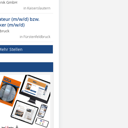
chnik GmbH
in Kaiserslautern
lateur (m/w/d) bzw.
ker (m/w/d)
dbruck
in Fürstenfeldbruck
Mehr Stellen