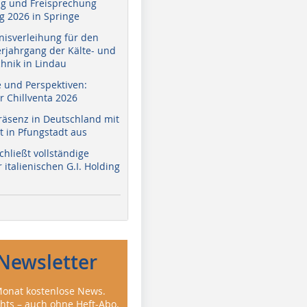
g und Freisprechung
 2026 in Springe
nisverleihung für den
erjahrgang der Kälte- und
hnik in Lindau
e und Perspektiven:
r Chillventa 2026
räsenz in Deutschland mit
 in Pfungstadt aus
hließt vollständige
italienischen G.I. Holding
Newsletter
onat kostenlose News.
ghts – auch ohne Heft-Abo.