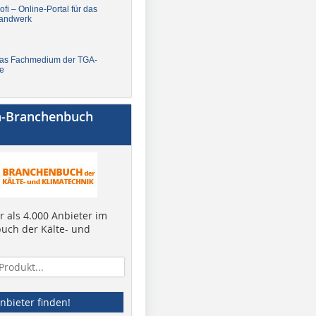
fi – Online-Portal für das
andwerk
Das Fachmedium der TGA-
e
a-Branchenbuch
 als 4.000 Anbieter im
uch der Kälte- und
nbieter finden!