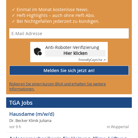
✓ Einmal im Monat kostenlose News.
✓ Heft-Highlights – auch ohne Heft-Abo.
✓ Bei Nichtgefallen jederzeit zu kündigen.
Anti-Roboter-Verifizierung
Hier klicken
Friendly
Captcha ⇗
Melden Sie sich jetzt an!
Riskieren Sie einen kurzen Blick und erhalten Sie weitere
Informationen.
TGA Jobs
Hausdame (m/w/d)
Dr. Becker Klinik Juliana
vor 9 h
in Wuppertal