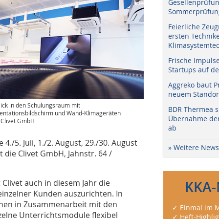
Gesellenprüfun
Sommerprüfung
Feierliche Zeug
ersten Technik
Klimasystemtec
Frische Impuls
Startups auf de
Aggreko baut P
neuem Standort
lick in den Schulungsraum mit
BDR Thermea sc
entationsbildschirm und Wand-Klimageräten
Übernahme der 
: Clivet GmbH
ab
 4./5. Juli, 1./2. August, 29./30. August
» Weitere News
 die Clivet GmbH, Jahnstr. 64 /
ivet auch in diesem Jahr die
KKA-
einzelner Kunden auszurichten. In
en in Zusammenarbeit mit den
✓ Einmal im M
elne Unterrichtsmodule flexibel
✓ Heft-Highli