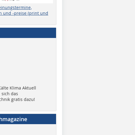
einungstermine,
 und -preise (print und
älte Klima Aktuell
 sich das
chnik gratis dazu!
chmagazine