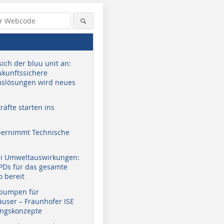
sich der bluu unit an:
zukunftssichere
slösungen wird neues
äfte starten ins
bernimmt Technische
ei Umweltauswirkungen:
EPDs für das gesamte
o bereit
pumpen für
user – Fraunhofer ISE
ungskonzepte