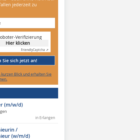
allen jederzeit zu
oboter-Verifizierung
Hier klicken
Friendly
Captcha ⇗
Sie sich jetzt an!
n kurzen Blick und erhalten Sie
nen.
r (m/w/d)
ngen
in Erlangen
ieurin /
ieur (w/m/d)