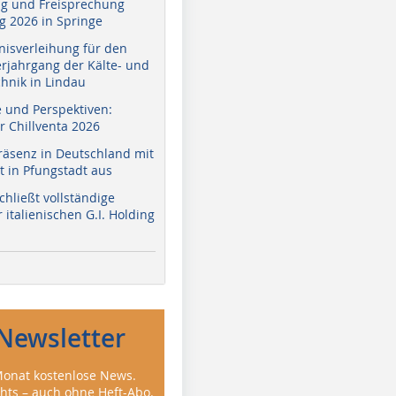
g und Freisprechung
 2026 in Springe
nisverleihung für den
erjahrgang der Kälte- und
hnik in Lindau
e und Perspektiven:
r Chillventa 2026
räsenz in Deutschland mit
 in Pfungstadt aus
hließt vollständige
italienischen G.I. Holding
Newsletter
onat kostenlose News.
ghts – auch ohne Heft-Abo.