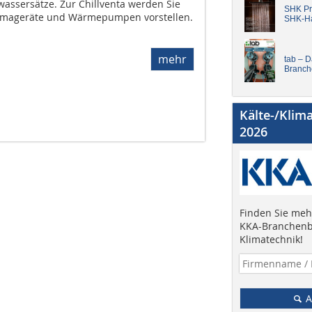
assersätze. Zur Chillventa werden Sie
SHK Pro
limageräte und Wärmepumpen vorstellen.
SHK-H
mehr
tab – 
Branch
Kälte-/Klim
2026
Finden Sie mehr
KKA-Branchenb
Klimatechnik!
A