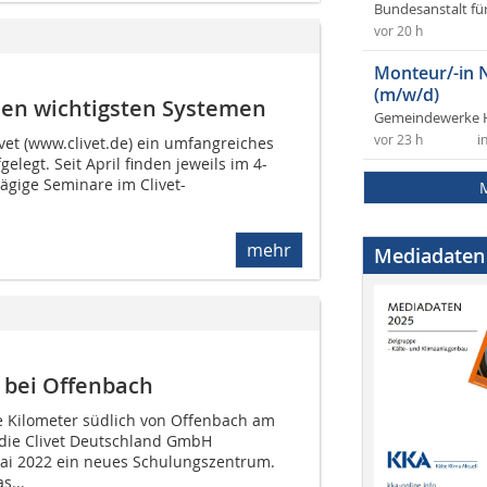
Bundesanstalt fü
vor 20 h
Monteur/-in 
(m/w/d)
den wichtigsten Systemen
Gemeindewerke 
vor 23 h
i
ivet (www.clivet.de) ein umfangreiches
egt. Seit April finden jeweils im 4-
gige Seminare im Clivet-
mehr
Mediadaten
 bei Offenbach
 Kilometer südlich von Offenbach am
 die Clivet Deutschland GmbH
Mai 2022 ein neues Schulungszentrum.
s...