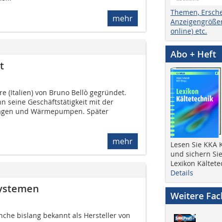
Themen, Ersch
mehr
Anzeigengrößen
online) etc.
Abo + Heft
t
re (Italien) von Bruno Bellò gegründet.
seine Geschäftstätigkeit mit der
lagen und Wärmepumpen. Später
mehr
Lesen Sie KKA K
und sichern Sie
Lexikon Kältete
Details
Systemen
Weitere Fa
anche bislang bekannt als Hersteller von