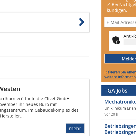
✓ Bei Nichtgef
kündigen.
Anti-R
Melden 
Riskieren Sie eine
weitere Informatio
-Westen
TGA Jobs
rdhorn eröffnete die Clivet GmbH
Mechatronike
November ihr neues Büro mit
Uniklinikum Erla
ungszentrum. Im Gebäudekomplex des
vor 20 h
ersteller...
Betriebsingen
mehr
Betriebsingen