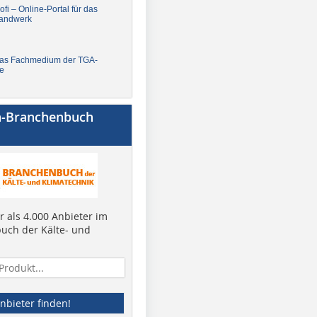
fi – Online-Portal für das
andwerk
Das Fachmedium der TGA-
e
a-Branchenbuch
 als 4.000 Anbieter im
uch der Kälte- und
nbieter finden!