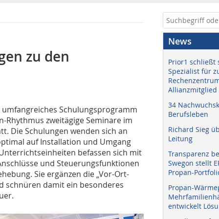
News
ngen zu den
Prior1 schließt 
Spezialist für 
Rechenzentrum
Allianzmitglied
34 Nachwuchskr
in umfangreiches Schulungsprogramm
Berufsleben
chen-Rhythmus zweitägige Seminare im
Richard Sieg ü
tt. Die Schulungen wenden sich an
Leitung
optimal auf Installation und Umgang
Unterrichtseinheiten befassen sich mit
Transparenz b
 Anschlüsse und Steuerungsfunktionen
Swegon stellt 
Propan-Portfoli
hebung. Sie ergänzen die „Vor-Ort-
nd schnüren damit ein besonderes
Propan-Wärme
uer.
Mehrfamilienhä
entwickelt Lös