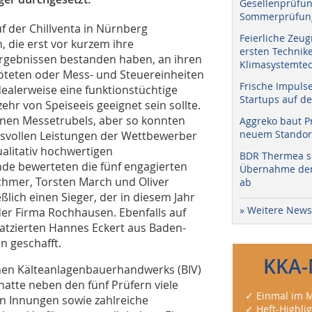
Gesellenprüfun
Sommerprüfung
uf der Chillventa in Nürnberg
Feierliche Zeug
 die erst vor kurzem ihre
ersten Technik
Ergebnissen bestanden haben, an ihren
Klimasystemtec
öteten oder Mess- und Steuereinheiten
Frische Impuls
dealerweise eine funktionstüchtige
Startups auf de
ehr von Speiseeis geeignet sein sollte.
inen Messetrubels, aber so konnten
Aggreko baut P
neuem Standort
cksvollen Leistungen der Wettbewerber
alitativ hochwertigen
BDR Thermea sc
nde bewerteten die fünf engagierten
Übernahme der 
chmer, Torsten March und Oliver
ab
lich einen Sieger, der in diesem Jahr
» Weitere News
er Firma Rochhausen. Ebenfalls auf
latzierten Hannes Eckert aus Baden-
 geschafft.
KKA-
en Kälteanlagenbauerhandwerks (BIV)
atte neben den fünf Prüfern viele
✓ Einmal im M
en Innungen sowie zahlreiche
✓ Heft-Highli