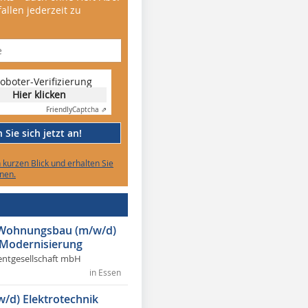
allen jederzeit zu
oboter-Verifizierung
Hier klicken
Friendly
Captcha ⇗
Sie sich jetzt an!
n kurzen Blick und erhalten Sie
nen.
r Wohnungsbau (m/w/d)
 Modernisierung
ntgesellschaft mbH
in Essen
w/d) Elektrotechnik