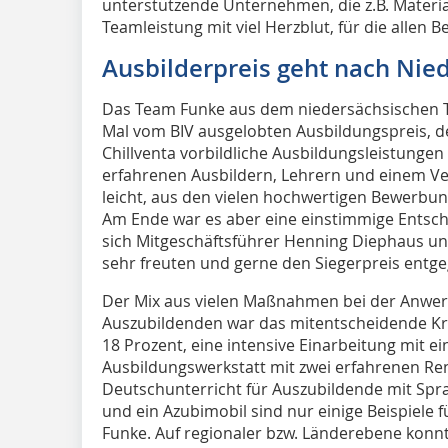
unterstützende Unternehmen, die z.B. Material
Teamleistung mit viel Herzblut, für die allen Be
Ausbilderpreis geht nach Nie
Das Team Funke aus dem niedersächsischen 
Mal vom BIV ausgelobten Ausbildungspreis, der
Chillventa vorbildliche Ausbildungsleistungen 
erfahrenen Ausbildern, Lehrern und einem Ver
leicht, aus den vielen hochwertigen Bewerbu
Am Ende war es aber eine einstimmige Entsch
sich Mitgeschäftsführer Henning Diephaus un
sehr freuten und gerne den Siegerpreis ent
Der Mix aus vielen Maßnahmen bei der Anwer
Auszubildenden war das mitentscheidende Kri
18 Prozent, eine intensive Einarbeitung mit e
Ausbildungswerkstatt mit zwei erfahrenen Ren
Deutschunterricht für Auszubildende mit Spra
und ein Azubimobil sind nur einige Beispiele 
Funke. Auf regionaler bzw. Länderebene konnte