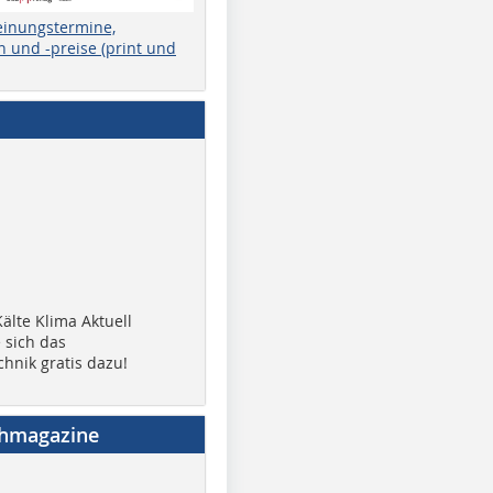
einungstermine,
 und -preise (print und
älte Klima Aktuell
 sich das
chnik gratis dazu!
chmagazine