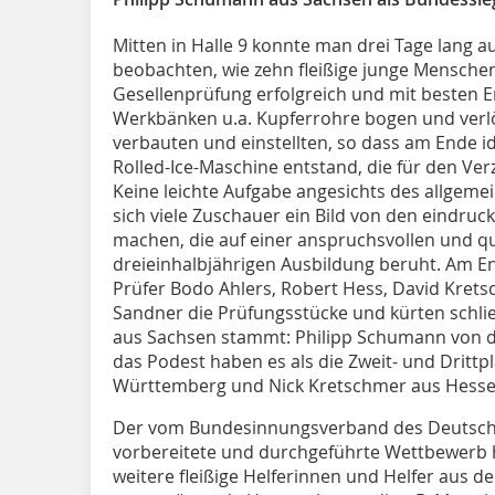
Mitten in Halle 9 konnte man drei Tage lang a
beobachten, wie zehn fleißige junge Menschen,
Gesellenprüfung erfolgreich und mit besten 
Werkbänken u.a. Kupferrohre bogen und verl
verbauten und einstellten, so dass am Ende i
Rolled-Ice-Maschine entstand, die für den Verz
Keine leichte Aufgabe angesichts des allgeme
sich viele Zuschauer ein Bild von den eindru
machen, die auf einer anspruchsvollen und qu
dreieinhalbjährigen Ausbildung beruht. Am E
Prüfer Bodo Ahlers, Robert Hess, David Krets
Sandner die Prüfungsstücke und kürten schließ
aus Sachsen stammt: Philipp Schumann von d
das Podest haben es als die Zweit- und Drittp
Württemberg und Nick Kretschmer aus Hessen
Der vom Bundesinnungsverband des Deutsch
vorbereitete und durchgeführte Wettbewerb h
weitere fleißige Helferinnen und Helfer aus d