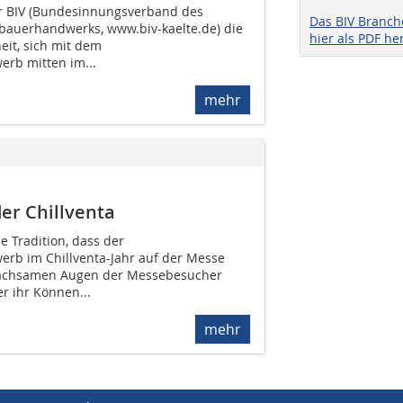
der BIV (Bundesinnungsverband des
Das BIV Branc
bauerhandwerks, www.biv-kaelte.de) die
hier als PDF he
it, sich mit dem
rb mitten im...
mehr
er Chillventa
e Tradition, dass der
rb im Chillventa-Jahr auf der Messe
 wachsamen Augen der Messebesucher
r ihr Können...
mehr