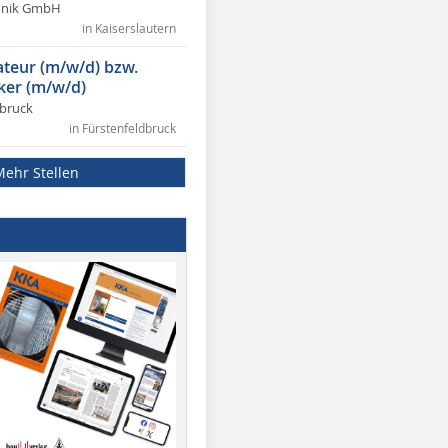
chnik GmbH
in Kaiserslautern
lateur (m/w/d) bzw.
ker (m/w/d)
dbruck
in Fürstenfeldbruck
Mehr Stellen