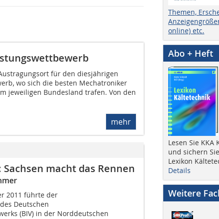
Themen, Ersch
Anzeigengrößen
online) etc.
Abo + Heft
istungswettbewerb
Austragungsort für den diesjährigen
rb, wo sich die besten Mechatroniker
rem jeweiligen Bundesland trafen. Von den
mehr
Lesen Sie KKA K
und sichern Sie
Lexikon Kältete
: Sachsen macht das Rennen
Details
ehmer
Weitere Fa
r 2011 führte der
des Deutschen
erks (BIV) in der Norddeutschen