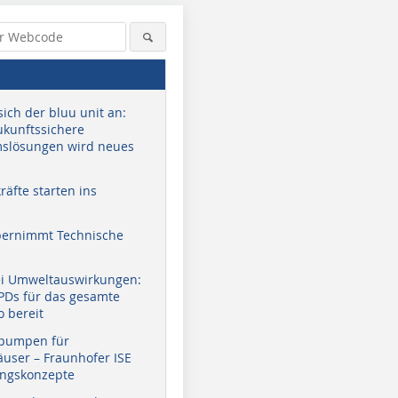
sich der bluu unit an:
zukunftssichere
slösungen wird neues
äfte starten ins
bernimmt Technische
ei Umweltauswirkungen:
EPDs für das gesamte
o bereit
pumpen für
user – Fraunhofer ISE
ungskonzepte