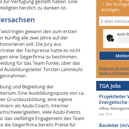
 zur Verfügung gestellt haben. Eine
✓ Bei Nichtgef
teiligten herzlich zu danken ist.
kündigen.
dersachsen
Twistringen gewann den zum ersten
Anti-R
 künftig alle zwei Jahre auf der
honorieren soll. Die Jury aus
treter der Fachpresse hatte es nicht
Melden 
ngen eine Siegerfirma zu bestimmen.
eidung für das Team Funke, über das
Riskieren Sie eine
d Ausbildungsleiter Torsten Lehmkuhl
weitere Informatio
gegennahmen.
TGA Jobs
bung und Begleitung der
terium. Eine Ausbildungsquote von ca.
Projektleite
iner Grundausbildung, eine eigene
Energetische
tnern als Azubi-Coach, interner
Allbau Manageme
chschwierigkeiten, viele Azubi-Events
vor 15 h
für das vielfältige Engagement des Team
 die Siegerfirma bereits Preise für
Bauleiter (m/