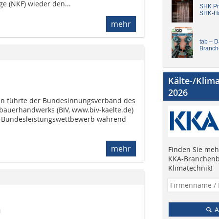
ge (NKF) wieder den...
SHK Pro
SHK-H
mehr
tab – 
Branch
Kälte-/Klim
2026
ren führte der Bundesinnungsverband des
auerhandwerks (BIV, www.biv-kaelte.de)
n Bundesleistungswettbewerb während
mehr
Finden Sie mehr
KKA-Branchenb
Klimatechnik!
n
A