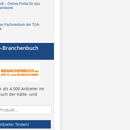
fi – Online-Portal für das
andwerk
Das Fachmedium der TGA-
e
a-Branchenbuch
 als 4.000 Anbieter im
uch der Kälte- und
nbieter finden!