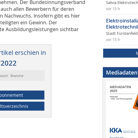
ennehmen. Der Bundesinnungsverband
Salvia Elektrote
n auch allen Bewerbern für deren
vor 15 h
Nachwuchs. Insofern gibt es hier
Elektroinstal
eteiligten ein Gewinn. Der
Elektrotechni
erte Ausbildungsleistungen sichtbar
Stadt Fürstenfel
vor 15 h
tikel erschien in
/2022
Mediadaten
ssort: Branche
bonnement
ltsverzeichnis