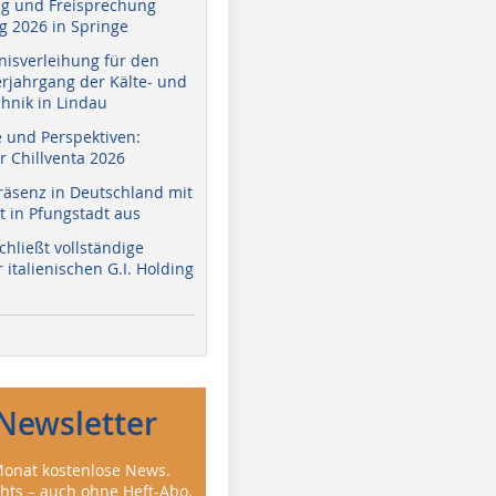
g und Freisprechung
 2026 in Springe
nisverleihung für den
erjahrgang der Kälte- und
hnik in Lindau
e und Perspektiven:
r Chillventa 2026
räsenz in Deutschland mit
 in Pfungstadt aus
hließt vollständige
italienischen G.I. Holding
Newsletter
onat kostenlose News.
ghts – auch ohne Heft-Abo.