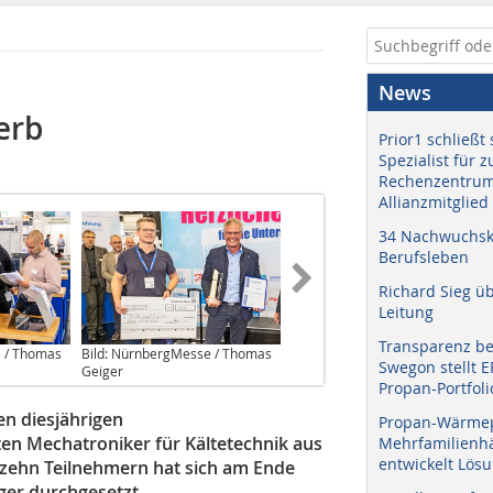
News
erb
Prior1 schließt 
Spezialist für 
Rechenzentrum
Allianzmitglied
34 Nachwuchskr
Berufsleben
Richard Sieg ü
Leitung
Transparenz b
e / Thomas
Bild: NürnbergMesse / Thomas
Swegon stellt 
Geiger
Propan-Portfoli
en diesjährigen
Propan-Wärme
en Mechatroniker für Kältetechnik aus
Mehrfamilienhä
entwickelt Lös
 zehn Teilnehmern hat sich am Ende
ger durchgesetzt.