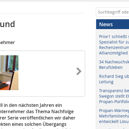
 und
News
Prior1 schließt 
rnehmer
Spezialist für 
Rechenzentrum
Allianzmitglied
34 Nachwuchskr
Berufsleben
Richard Sieg ü
Leitung
Transparenz b
Swegon stellt 
Propan-Portfoli
l in den nächsten Jahren ein
Propan-Wärme
 Unternehmer das Thema Nachfolge
Mehrfamilienhä
er Serie veröffentlichen wir daher
entwickelt Lös
pekten eines solchen Übergangs