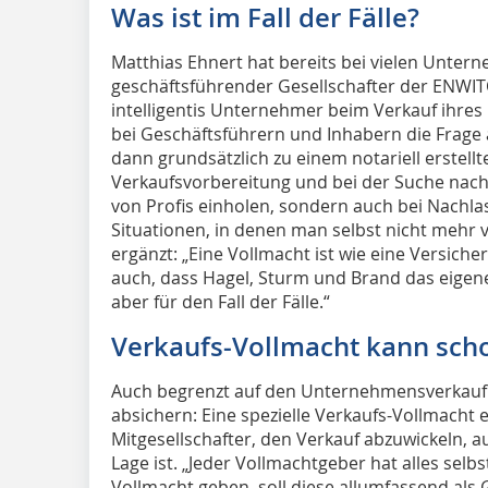
Was ist im Fall der Fälle?
Matthias Ehnert hat bereits bei vielen Unter
geschäftsführender Gesellschafter der ENWITO
intelligentis Unternehmer beim Verkauf ihre
bei Geschäftsführern und Inhabern die Frage auf
dann grundsätzlich zu einem notariell erstellt
Verkaufsvorbereitung und bei der Suche nac
von Profis einholen, sondern auch bei Nachla
Situationen, in denen man selbst nicht mehr v
ergänzt: „Eine Vollmacht ist wie eine Versiche
auch, dass Hagel, Sturm und Brand das eigene
aber für den Fall der Fälle.“
Verkaufs-Vollmacht kann sch
Auch begrenzt auf den Unternehmensverkauf 
absichern: Eine spezielle Verkaufs-Vollmacht 
Mitgesellschafter, den Verkauf abzuwickeln, a
Lage ist. „Jeder Vollmachtgeber hat alles selbs
Vollmacht geben, soll diese allumfassend als