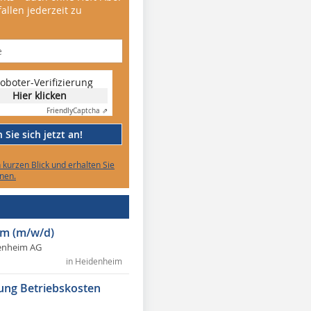
allen jederzeit zu
oboter-Verifizierung
Hier klicken
Friendly
Captcha ⇗
Sie sich jetzt an!
n kurzen Blick und erhalten Sie
nen.
m (m/w/d)
enheim AG
in Heidenheim
ung Betriebskosten