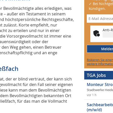
✓ Bei Nichtgef
 Bevollmächtigte alles erledigen, was
kündigen.
te – außer ein Testament in seinem
ind höchstpersönliche Rechtsgeschäfte,
t zulässt. Korte empfiehlt, nur
Anti-R
ht zu erteilen und nur in einer
 die Vorsorgevollmacht ist immer eine
rauenswürdigkeit oder der
er den Weg gehen, einen Betreuer
Melden 
henschaftspflichtig und an enge
Riskieren Sie eine
weitere Informatio
ießfach
TGA Jobs
, der er blind vertraut, der kann sich
gevollmacht für den Fall seiner eigenen
Monteur Stro
„Diese kann man dem Bevollmächtigten
Stadtwerke Heid
 dem Bevollmächtigten bekannten Ort
vor 1 h
hließfach, für das man die Vollmacht
Sachbearbeit
(m/w/d)