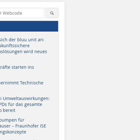
sich der bluu unit an:
zukunftssichere
slösungen wird neues
äfte starten ins
bernimmt Technische
ei Umweltauswirkungen:
EPDs für das gesamte
o bereit
pumpen für
user – Fraunhofer ISE
ungskonzepte