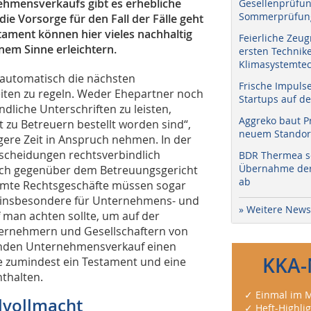
ehmensverkaufs gibt es erhebliche
Gesellenprüfun
Sommerprüfung
ie Vorsorge für den Fall der Fälle geht
stament können hier vieles nachhaltig
Feierliche Zeug
nem Sinne erleichtern.
ersten Technik
Klimasystemtec
t automatisch die nächsten
Frische Impuls
iten zu regeln. Weder Ehepartner noch
Startups auf de
ndliche Unterschriften zu leisten,
Aggreko baut P
 zu Betreuern bestellt worden sind“,
neuem Standort
ngere Zeit in Anspruch nehmen. In der
ntscheidungen rechtsverbindlich
BDR Thermea sc
Übernahme der 
ach gegenüber dem Betreuungsgericht
ab
mmte Rechtsgeschäfte müssen sogar
lt insbesondere für Unternehmens- und
» Weitere News
 man achten sollte, um auf der
nternehmern und Gesellschaftern von
enden Unternehmensverkauf einen
KKA-
te zumindest ein Testament und eine
thalten.
✓ Einmal im M
lvollmacht
✓ Heft-Highli