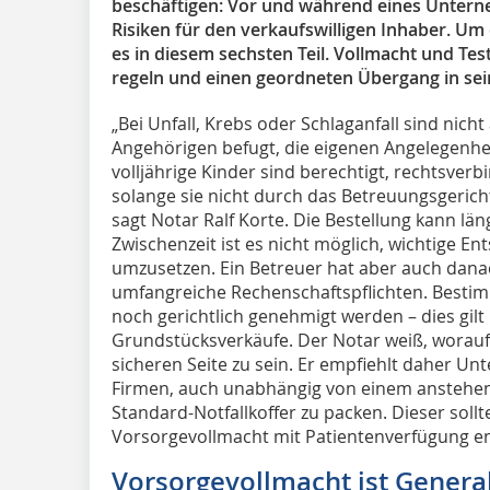
beschäftigen: Vor und während eines Untern
Risiken für den verkaufswilligen Inhaber. Um d
es in diesem sechsten Teil. Vollmacht und Te
regeln und einen geordneten Übergang in sei
„Bei Unfall, Krebs oder Schlaganfall sind nich
Angehörigen befugt, die eigenen Angelegenhe
volljährige Kinder sind berechtigt, rechtsverbi
solange sie nicht durch das Betreuungsgericht
sagt Notar Ralf Korte. Die Bestellung kann lä
Zwischenzeit ist es nicht möglich, wichtige E
umzusetzen. Ein Betreuer hat aber auch dan
umfangreiche Rechenschaftspflichten. Besti
noch gerichtlich genehmigt werden – dies gi
Grundstücksverkäufe. Der Notar weiß, worauf
sicheren Seite zu sein. Er empfiehlt daher U
Firmen, auch unabhängig von einem ansteh
Standard-Notfallkoffer zu packen. Dieser soll
Vorsorgevollmacht mit Patientenverfügung en
Vorsorgevollmacht ist Genera