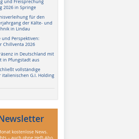
g und Freisprechung
 2026 in Springe
nisverleihung für den
erjahrgang der Kälte- und
hnik in Lindau
e und Perspektiven:
r Chillventa 2026
räsenz in Deutschland mit
 in Pfungstadt aus
hließt vollständige
italienischen G.I. Holding
Newsletter
onat kostenlose News.
ghts – auch ohne Heft-Abo.