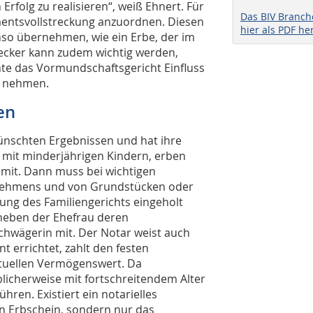
rfolg zu realisieren“, weiß Ehnert. Für
Das BIV Branc
amentsvollstreckung anzuordnen. Diesen
hier als PDF he
nso übernehmen, wie ein Erbe, der im
recker kann zudem wichtig werden,
nte das Vormundschaftsgericht Einfluss
n nehmen.
en
wünschten Ergebnissen und hat ihre
 mit minderjährigen Kindern, erben
 mit. Dann muss bei wichtigen
nehmens und von Grundstücken oder
ng des Familiengerichts eingeholt
neben der Ehefrau deren
chwägerin mit. Der Notar weist auch
t errichtet, zahlt den festen
ktuellen Vermögenswert. Da
cherweise mit fortschreitendem Alter
en. Existiert ein notarielles
en Erbschein, sondern nur das