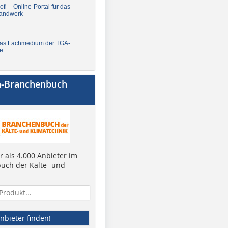
fi – Online-Portal für das
andwerk
Das Fachmedium der TGA-
e
a-Branchenbuch
 als 4.000 Anbieter im
uch der Kälte- und
nbieter finden!