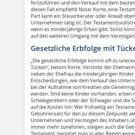
fortzuführen und den Verkauf mit dem besten E
diesen Fall empfiehlt Notar Korte, eine Test
Part kann ein Steuerberater oder Anwalt ebe
Unternehmen tätig ist. Der Testamentsvollst
wenn es minderjährige Erben gibt. Sonst kön
auf den weiteren Umgang mit dem Vermöge
Gesetzliche Erbfolge mit Tück
„Die gesetzliche Erbfolge kommt oft zu uner
Tücken“, betont Korte. Verstirbt der Ehemann
neben der Ehefrau die minderjährigen Kinder
Entscheidungen, wie dem Verkauf des Unter
bei der Aufnahme von Krediten die Genehmigu
werden. Sind keine Kinder vorhanden, erben 
Schwiegereltern oder der Schwager und die S
auf die Kosten hin: Wer frühzeitig ein Testamen
Gebührensatz für den zu diesem Zeitpunkt a
Unternehmen und Vermögen des Inhabers übli
immer mehr zunehmen, steigen auch die Gebühr
Testament, benötigt man in aller Regeln kein