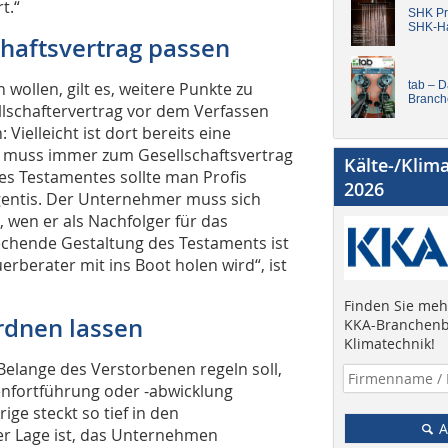
t.“
SHK Pro
SHK-H
haftsvertrag passen
wollen, gilt es, weitere Punkte zu
tab – 
Branch
llschaftervertrag vor dem Verfassen
ielleicht ist dort bereits eine
t muss immer zum Gesellschaftsvertrag
Kälte-/Klim
s Testamentes sollte man Profis
2026
igentis. Der Unternehmer muss sich
, wen er als Nachfolger für das
chende Gestaltung des Testaments ist
rberater mit ins Boot holen wird“, ist
Finden Sie mehr
rdnen lassen
KKA-Branchenb
Klimatechnik!
Belange des Verstorbenen regeln soll,
enfortführung oder -abwicklung
ige steckt so tief in den
A
er Lage ist, das Unternehmen