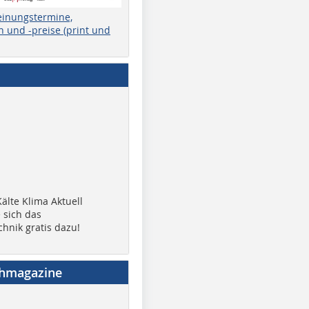
einungstermine,
 und -preise (print und
älte Klima Aktuell
 sich das
chnik gratis dazu!
chmagazine