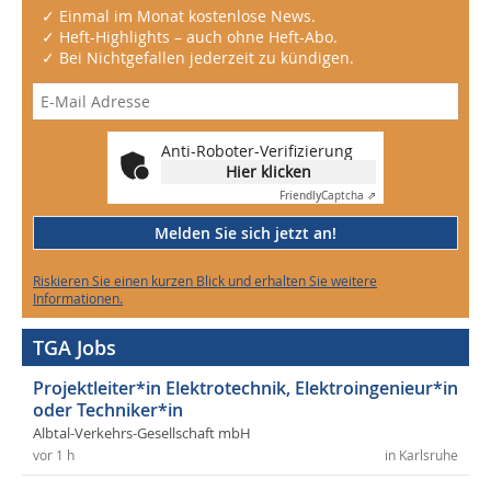
✓ Einmal im Monat kostenlose News.
✓ Heft-Highlights – auch ohne Heft-Abo.
✓ Bei Nichtgefallen jederzeit zu kündigen.
Anti-Roboter-Verifizierung
Hier klicken
Friendly
Captcha ⇗
Melden Sie sich jetzt an!
Riskieren Sie einen kurzen Blick und erhalten Sie weitere
Informationen.
TGA Jobs
Projektleiter*in Elektrotechnik, Elektroingenieur*in
oder Techniker*in
Albtal-Verkehrs-Gesellschaft mbH
vor 1 h
in Karlsruhe