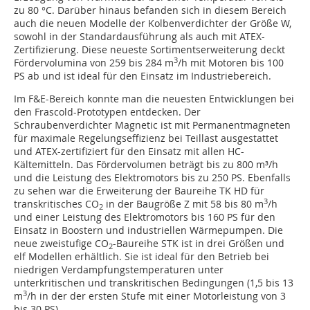
zu 80 °C. Darüber hinaus befanden sich in diesem Bereich
auch die neuen Modelle der Kolbenverdichter der Größe W,
sowohl in der Standardausführung als auch mit ATEX-
Zertifizierung. Diese neueste Sortimentserweiterung deckt
3
Fördervolumina von 259 bis 284 m
/h mit Motoren bis 100
PS ab und ist ideal für den Einsatz im Industriebereich.
Im F&E-Bereich konnte man die neuesten Entwicklungen bei
den Frascold-Prototypen entdecken. Der
Schraubenverdichter Magnetic ist mit Permanentmagneten
für maximale Regelungseffizienz bei Teillast ausgestattet
und ATEX-zertifiziert für den Einsatz mit allen HC-
Kältemitteln. Das Fördervolumen beträgt bis zu 800 m³/h
und die Leistung des Elektromotors bis zu 250 PS. Ebenfalls
zu sehen war die Erweiterung der Baureihe TK HD für
3
transkritisches CO
in der Baugröße Z mit 58 bis 80 m
/h
2
und einer Leistung des Elektromotors bis 160 PS für den
Einsatz in Boostern und industriellen Wärmepumpen. Die
neue zweistufige CO
-Baureihe STK ist in drei Größen und
2
elf Modellen erhältlich. Sie ist ideal für den Betrieb bei
niedrigen Verdampfungstemperaturen unter
unterkritischen und transkritischen Bedingungen (1,5 bis 13
3
m
/h in der der ersten Stufe mit einer Motorleistung von 3
bis 30 PS).