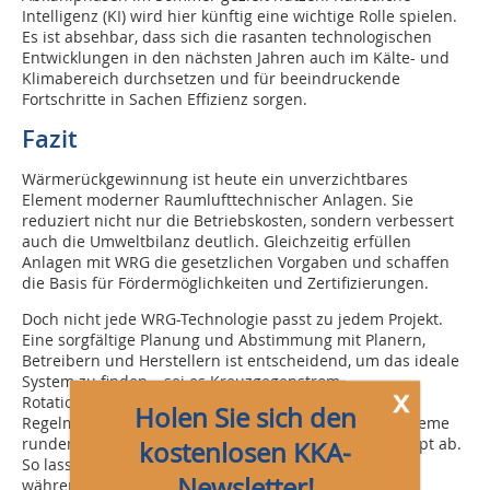
Intelligenz (KI) wird hier künftig eine wichtige Rolle spielen.
Es ist absehbar, dass sich die rasanten technologischen
Entwicklungen in den nächsten Jahren auch im Kälte- und
Klimabereich durchsetzen und für beeindruckende
Fortschritte in Sachen Effizienz sorgen.
Fazit
Wärmerückgewinnung ist heute ein unverzichtbares
Element moderner Raumlufttechnischer Anlagen. Sie
reduziert nicht nur die Betriebskosten, sondern verbessert
auch die Umweltbilanz deutlich. Gleichzeitig erfüllen
Anlagen mit WRG die gesetzlichen Vorgaben und schaffen
die Basis für Fördermöglichkeiten und Zertifizierungen.
Doch nicht jede WRG-Technologie passt zu jedem Projekt.
Eine sorgfältige Planung und Abstimmung mit Planern,
Betreibern und Herstellern ist entscheidend, um das ideale
System zu finden – sei es Kreuzgegenstrom-,
x
Rotationswärmeübertrager oder ein KVS-System.
Holen Sie sich den
Regelmäßige Wartung sowie etwaige ergänzende Systeme
runden ein nachhaltiges und effizientes Gesamtkonzept ab.
kostenlosen KKA-
So lassen sich Energieeinsparungen optimal nutzen –
Newsletter!
während Nutzer eine angenehme Raumluft genießen