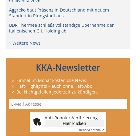
Chillventa 2026
Aggreko baut Präsenz in Deutschland mit neuem
Standort in Pfungstadt aus
BDR Thermea schließt vollständige Übernahme der
italienischen G.I. Holding ab
» Weitere News
KKA-Newsletter
✓ Einmal im Monat kostenlose News.
✓ Heft-Highlights – auch ohne Heft-Abo.
✓ Bei Nichtgefallen jederzeit zu kündigen.
Anti-Roboter-Verifizierung
Hier klicken
Friendly
Captcha ⇗