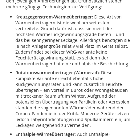
den jeweiligen Anforderungen ab. Grundsätzlich stehen
mehrere gängige Technologien zur Verfügung:
Kreuzgegenstrom-Wärmeübertrager:
Diese Art von
Wärmeübertragern ist die wohl am weitesten
verbreitete. Grund dafür ist, dass sie meist die
höchsten Wärmerückgewinnungsgrade bieten – und
das bei sehr geringer Leckage. Allerdings benötigen sie
je nach Anlagengröße relativ viel Platz im Gerät selbst.
Zudem findet bei dieser WRG-Variante keine
Feuchterückgewinnung statt, es sei denn der
Wärmeübertrager hat eine enthalpische Beschichtung.
Rotationswärmeübertrager (Wärmerad):
Diese
kompakte Variante erreicht ebenfalls hohe
Rückgewinnungsraten und kann zusätzlich Feuchte
übertragen – ein Vorteil in Büros oder Wohngebäuden
mit trockener Raumluft im Winter. Aufgrund der
potenziellen Übertragung von Partikeln oder Aerosolen
standen die sogenannten Wärmeräder während der
Corona-Pandemie in der Kritik. Moderne Geräte setzen
jedoch Labyrinthdichtungen und Spülkammern ein, um
Leckagen weitgehend zu vermeiden.
Enthalpie-Wärmeübertrager:
Auch Enthalpie-