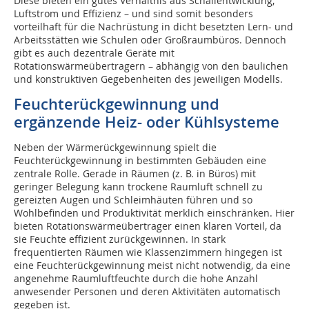
Diese bieten ein gutes Verhältnis aus Schallentwicklung,
Luftstrom und Effizienz – und sind somit besonders
vorteilhaft für die Nachrüstung in dicht besetzten Lern- und
Arbeitsstätten wie Schulen oder Großraumbüros. Dennoch
gibt es auch dezentrale Geräte mit
Rotationswärmeübertragern – abhängig von den baulichen
und konstruktiven Gegebenheiten des jeweiligen Modells.
Feuchterückgewinnung und
ergänzende Heiz- oder Kühlsysteme
Neben der Wärmerückgewinnung spielt die
Feuchterückgewinnung in bestimmten Gebäuden eine
zentrale Rolle. Gerade in Räumen (z. B. in Büros) mit
geringer Belegung kann trockene Raumluft schnell zu
gereizten Augen und Schleimhäuten führen und so
Wohlbefinden und Produktivität merklich einschränken. Hier
bieten Rotationswärmeübertrager einen klaren Vorteil, da
sie Feuchte effizient zurückgewinnen. In stark
frequentierten Räumen wie Klassenzimmern hingegen ist
eine Feuchterückgewinnung meist nicht notwendig, da eine
angenehme Raumluftfeuchte durch die hohe Anzahl
anwesender Personen und deren Aktivitäten automatisch
gegeben ist.