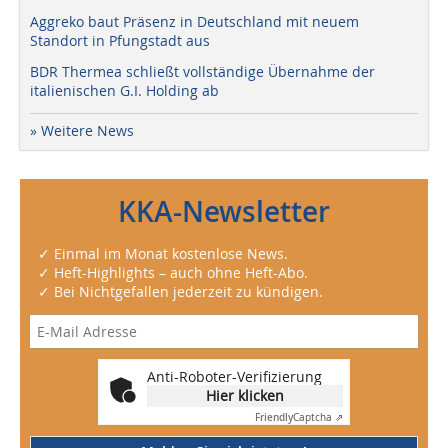
Aggreko baut Präsenz in Deutschland mit neuem
Standort in Pfungstadt aus
BDR Thermea schließt vollständige Übernahme der
italienischen G.I. Holding ab
» Weitere News
KKA-Newsletter
✓ Einmal im Monat kostenlose News.
✓ Heft-Highlights – auch ohne Heft-Abo.
✓ Bei Nichtgefallen jederzeit zu kündigen.
Anti-Roboter-Verifizierung
Hier klicken
Friendly
Captcha ⇗