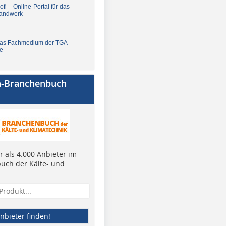
fi – Online-Portal für das
andwerk
Das Fachmedium der TGA-
e
a-Branchenbuch
 als 4.000 Anbieter im
uch der Kälte- und
nbieter finden!