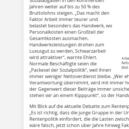
Sozialabgaben in den kommenden
Jahren weiter auf bis zu 50 % des
Bruttolohns steigen. „Das macht den
Faktor Arbeit immer teurer und
belastet besonders das Handwerk, wo
Personalkosten einen Großteil der
Gesamtkosten ausmachen.
Handwerksleistungen drohen zum
Luxusgut zu werden, Schwarzarbeit
wird attraktiver“, warnte Ehlert.
Arbe
Normale Beschäftigte seien die
Refo
Bild
„Packesel der Sozialpolitik“, weil ihnen
immer weniger Nettoverdienst bleibe. „Wer ehr
Verantwortung übernimmt, wird mit immer hö
der Gegenwert dieser Beiträge immer unsiche
stehen wir an einem Kipppunkt“, so der Hand
Mit Blick auf die aktuelle Debatte zum Rente
„Es ist richtig, dass die junge Gruppe in der
Rentenpolitik einfordert, die die Lasten zwisch
wäre falsch, jetzt schon über Jahre hinweg Fak