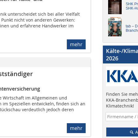
SHK Pro
SHK-H
ik unterscheidet sich bei aller Vielfalt
 Punkt nicht von anderen Gewerken:
meinen und erfahrene Handwerker im
tab – 
Branch
mehr
Kälte-/Klim
2026
stständiger
entenversicherung
Finden Sie mehr
ie Wirtschaft im Allgemeinen und
KKA-Branchenb
im Speziellen entwickeln, finden sich an
Klimatechnik!
 Rückschau verdeutlich jedoch deren
mehr
A