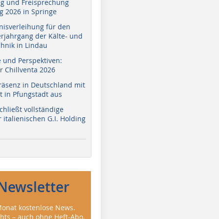
g und Freisprechung
 2026 in Springe
nisverleihung für den
erjahrgang der Kälte- und
hnik in Lindau
e und Perspektiven:
r Chillventa 2026
räsenz in Deutschland mit
 in Pfungstadt aus
hließt vollständige
italienischen G.I. Holding
Newsletter
onat kostenlose News.
ghts – auch ohne Heft-Abo.