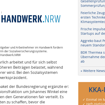
Gesellenprüfun
Sommerprüfung
Feierliche Zeug
ersten Technik
Klimasystemtec
Frische Impuls
Startups auf de
Aggreko baut P
neuem Standort
itgeber und Arbeitnehmer im Handwerk fordern
rm der Sozialversicherungssysteme.
BDR Thermea sc
: Handwerk.NRW
Übernahme der 
ab
lich arbeitet und für sich selbst
heren Beiträgen belastet, während
» Weitere News
rer wird. Bei den Sozialsystemen
werkspräsident.
npaket der Bundesregierung ergänzte er:
KKA-
 Unionsfraktion um Johannes Winkel eine
en den Generationen fair verteilt. Es
✓ Einmal im M
ten zu schaffen, bevor die
✓ Heft-Highli