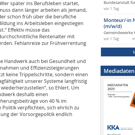
„Wer später ins Berufsleben startet,
Bundesanstalt fü
vor 1 Tag
muss dann länger arbeiten als jemand,
der schon früh über die berufliche
Monteur/-in 
Bildung ins Arbeitsleben eingestiegen
(m/w/d)
ist.“ Effektiv müsse das
Gemeindewerke 
durchschnittliche Rentenalter mit
vor 1 Tag
i
rden. Fehlanreize zur Frühverrentung
che Handwerk auch bei Gesundheit und
nahmen und Effizienzsteigerungen
Mediadaten
tzt keine Trippelschritte, sondern einen
agfähigkeit unserer Systeme langfristig
 wiederherzustellen“, so Ehlert. Um
ndwerk deshalb einen
icherungsbeiträge von 40 % im
Politik verpflichten, sich ehrlich zu
ung der Vorsorgepolitik endlich