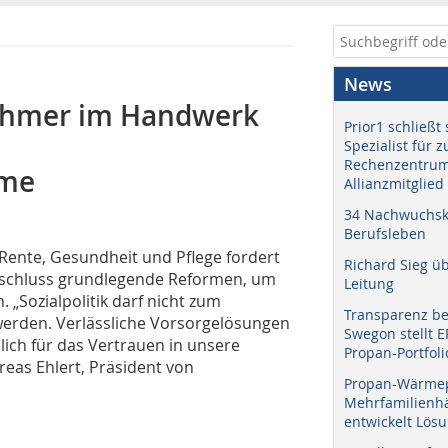
News
nehmer im Handwerk
Prior1 schließt 
Spezialist für 
Rechenzentrum
eme
Allianzmitglied
34 Nachwuchskr
Berufsleben
Rente, Gesundheit und Pflege fordert
Richard Sieg ü
eschluss grundlegende Reformen, um
Leitung
 „Sozialpolitik darf nicht zum
Transparenz b
werden. Verlässliche Vorsorgelösungen
Swegon stellt 
lich für das Vertrauen in unsere
Propan-Portfoli
reas Ehlert, Präsident von
Propan-Wärme
Mehrfamilienhä
entwickelt Lös