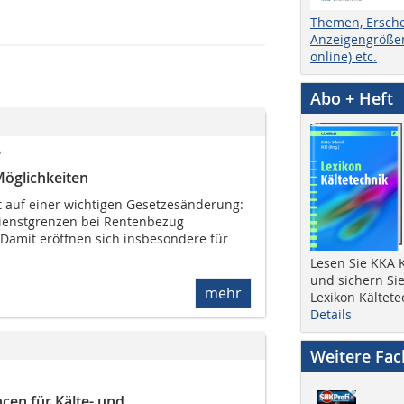
Themen, Ersch
Anzeigengrößen
online) etc.
Abo + Heft
?
Möglichkeiten
t auf einer wichtigen Gesetzesänderung:
ienstgrenzen bei Rentenbezug
 Damit eröffnen sich insbesondere für
Lesen Sie KKA K
und sichern Sie
mehr
Lexikon Kältete
Details
Weitere Fa
cen für Kälte- und