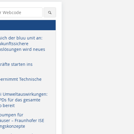
sich der bluu unit an:
zukunftssichere
slösungen wird neues
äfte starten ins
bernimmt Technische
ei Umweltauswirkungen:
EPDs für das gesamte
o bereit
pumpen für
user – Fraunhofer ISE
ungskonzepte