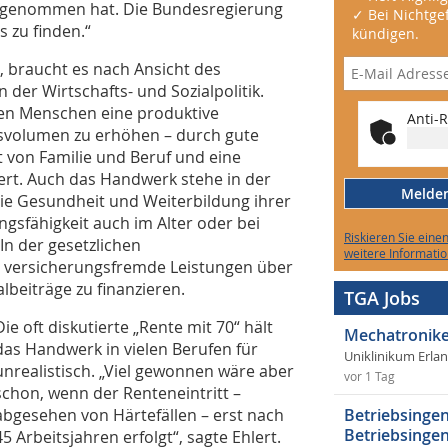
fgenommen hat. Die Bundesregierung
✓ Bei Nichtgef
s zu finden.“
kündigen.
, braucht es nach Ansicht des
er Wirtschafts- und Sozialpolitik.
len Menschen eine produktive
Anti-R
tsvolumen zu erhöhen – durch gute
it von Familie und Beruf und eine
lert. Auch das Handwerk stehe in der
Melden 
die Gesundheit und Weiterbildung ihrer
ngsfähigkeit auch im Alter oder bei
Riskieren Sie eine
 In der gesetzlichen
weitere Informatio
 versicherungsfremde Leistungen über
lbeiträge zu finanzieren.
TGA Jobs
Die oft diskutierte „Rente mit 70“ hält
Mechatronike
das Handwerk in vielen Berufen für
Uniklinikum Erla
unrealistisch. „Viel gewonnen wäre aber
vor 1 Tag
schon, wenn der Renteneintritt –
abgesehen von Härtefällen – erst nach
Betriebsingen
Betriebsingen
45 Arbeitsjahren erfolgt“, sagte Ehlert.