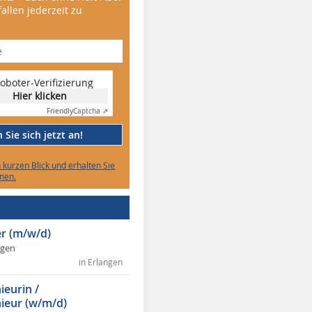
allen jederzeit zu
oboter-Verifizierung
Hier klicken
Friendly
Captcha ⇗
Sie sich jetzt an!
n kurzen Blick und erhalten Sie
nen.
r (m/w/d)
ngen
in Erlangen
ieurin /
ieur (w/m/d)