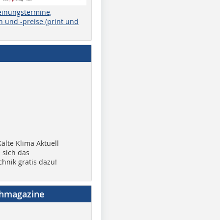
einungstermine,
 und -preise (print und
älte Klima Aktuell
 sich das
chnik gratis dazu!
chmagazine