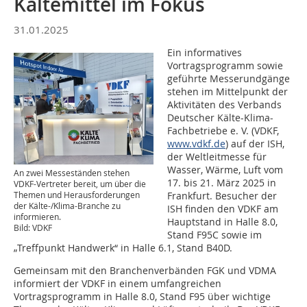
Kältemittel im Fokus
31.01.2025
Ein informatives
Vortragsprogramm sowie
geführte Messerundgänge
stehen im Mittelpunkt der
Aktivitäten des Verbands
Deutscher Kälte-Klima-
Fachbetriebe e. V. (VDKF,
www.vdkf.de
) auf der ISH,
der Weltleitmesse für
Wasser, Wärme, Luft vom
An zwei Messeständen stehen
17. bis 21. März 2025 in
VDKF-Vertreter bereit, um über die
Frankfurt. Besucher der
Themen und Herausforderungen
der Kälte-/Klima-Branche zu
ISH finden den VDKF am
informieren.
Hauptstand in Halle 8.0,
Bild: VDKF
Stand F95C sowie im
„Treffpunkt Handwerk“ in Halle 6.1, Stand B40D.
Gemeinsam mit den Branchenverbänden FGK und VDMA
informiert der VDKF in einem umfangreichen
Vortragsprogramm in Halle 8.0, Stand F95 über wichtige