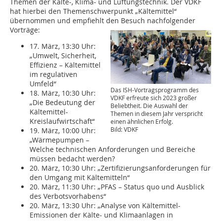
Themen der Kälte-, Klima- und Lüftungstechnik. Der VDKF
hat hierbei den Themenschwerpunkt „Kältemittel“
übernommen und empfiehlt den Besuch nachfolgender
Vorträge:
17. März, 13:30 Uhr:
„Umwelt, Sicherheit,
Effizienz – Kältemittel
im regulativen
Umfeld“
Das ISH-Vortragsprogramm des
18. März, 10:30 Uhr:
VDKF erfreute sich 2023 großer
„Die Bedeutung der
Beliebtheit. Die Auswahl der
Kältemittel-
Themen in diesem Jahr verspricht
Kreislaufwirtschaft“
einen ähnlichen Erfolg.
Bild: VDKF
19. März, 10:00 Uhr:
„Wärmepumpen –
Welche technischen Anforderungen und Bereiche
müssen bedacht werden?
20. März, 10:30 Uhr: „Zertifizierungsanforderungen für
den Umgang mit Kältemitteln“
20. März, 11:30 Uhr: „PFAS – Status quo und Ausblick
des Verbotsvorhabens“
20. März, 13:30 Uhr: „Analyse von Kältemittel-
Emissionen der Kälte- und Klimaanlagen in