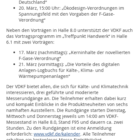
Deutschland“
20. März, 15:00 Uhr: „Ökodesign-Verordnungen im
Spannungsfeld mit den Vorgaben der F-Gase-
Verordnung“
Neben den Vorträgen in Halle 8.0 unterstützt der VDKF auch
das Vortragsprogramm im „Treffpunkt Handwerk“ in Halle
6.1 mit zwei Vorträgen:
17. März (nachmittags): „Kerninhalte der novellierten
F-Gase-Verordnung“
21. März (vormittags): „Die Vorteile des digitalen
Anlagen-Logbuchs für Kälte-, Klima- und
Wärmepumpenanlagen“
Der VDKF bietet allen, die sich für Kälte- und Klimatechnik
interessieren, drei geführte und moderierte
Messerundgänge an. Die Teilnehmer erhalten dabei kurz
und kompakt Einblicke in die Produktneuheiten von sechs
namhaften Ausstellern. Die Rundgänge starten Dienstag,
Mittwoch und Donnerstag jeweils um 14:00 am VDKF-
Messestand in Halle 8.0, Stand F95 und dauern ca. zwei
Stunden. Zu den Rundgängen ist eine Anmeldung
erforderlich:
www.vdkf.de/kalender
. Alle Teilnehmer
erhalten ein kostenloses Messe-Eintrittsticket.