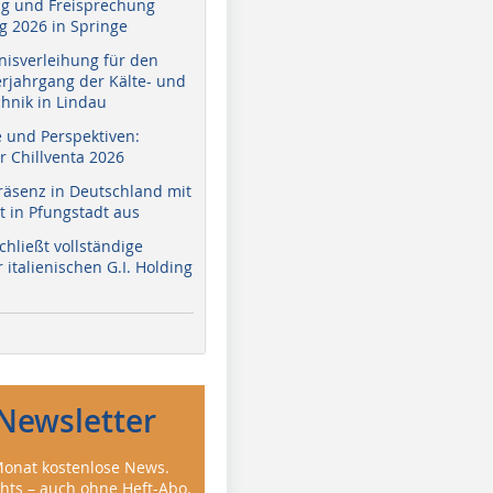
g und Freisprechung
 2026 in Springe
nisverleihung für den
erjahrgang der Kälte- und
hnik in Lindau
e und Perspektiven:
r Chillventa 2026
räsenz in Deutschland mit
 in Pfungstadt aus
hließt vollständige
italienischen G.I. Holding
Newsletter
onat kostenlose News.
ghts – auch ohne Heft-Abo.