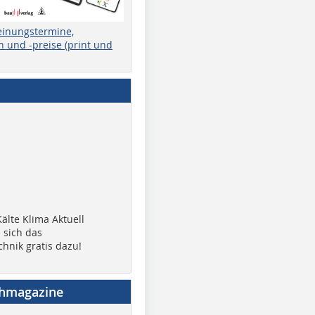
einungstermine,
 und -preise (print und
älte Klima Aktuell
 sich das
chnik gratis dazu!
chmagazine