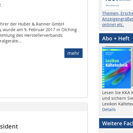
.
Themen, Ersch
Anzeigengrößen
ührer der Huber & Ranner GmbH
online) etc.
 wurde am 9. Februar 2017 in Olching
ammlung des Herstellerverbands
Abo + Heft
algeräte...
mehr
Lesen Sie KKA K
und sichern Sie
Lexikon Kältete
Details
Weitere Fa
sident