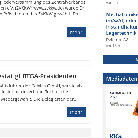
tgliederversammlung des Zentralverbands
vor 4 h
n e.V. (ZVKKW; www.zvkkw.de) wurde Dr.
um Präsidenten des ZVKKW gewählt. Da
Mechatroniker
(m/w/d) oder
Instandhaltun
mehr
Lagertechnik
Delticom AG
vor 16 h
stätigt BTGA-Präsidenten
Mediadaten
äftsführer der Calvias GmbH, wurde als
ndesindustrieverband Technische
wiedergewählt. Die Delegierten der...
mehr