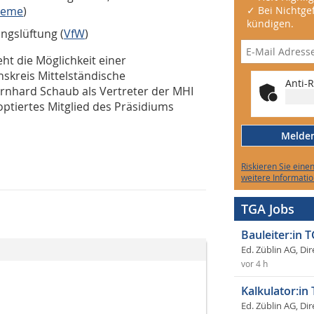
teme
)
✓ Bei Nichtgef
kündigen.
ngslüftung (
VfW
)
ht die Möglichkeit einer
hskreis Mittelständische
Anti-R
ernhard Schaub als Vertreter der MHI
ptiertes Mitglied des Präsidiums
Melden 
Riskieren Sie eine
weitere Informatio
TGA Jobs
Bauleiter:in 
Ed. Züblin AG, Dir
vor 4 h
Kalkulator:in
Ed. Züblin AG, Dir