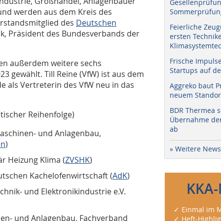
Industrie, Großhandel, Anlagenbauer
Gesellenprüfun
und werden aus dem Kreis des
Sommerprüfung
Vorstandsmitglied des
Deutschen
Feierliche Zeug
ck, Präsident des Bundesverbands der
ersten Technik
Klimasystemtec
Frische Impuls
en außerdem weitere sechs
Startups auf de
3 gewählt. Till Reine (VfW) ist aus dem
 als Vertreterin des VfW neu in das
Aggreko baut P
neuem Standort
BDR Thermea sc
tischer Reihenfolge)
Übernahme der 
ab
Maschinen- und Anlagenbau,
en
)
» Weitere News
r Heizung Klima (
ZVSHK
)
utschen Kachelofenwirtschaft (
AdK
)
KKA-
chnik- und Elektronikindustrie e.V.
✓ Einmal im M
nen- und Anlagenbau, Fachverband
✓ Heft-Highli