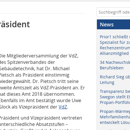
räsident
News
Prior1 schließt 
Spezialist für 
Rechenzentrum
Allianzmitglied
Die Mitgliederversammlung der VdZ,
des Spitzenverbandes der
34 Nachwuchskr
Berufsleben
Gebäudetechnik, hat Dr. Michael
Pietsch als Präsident einstimmig
Richard Sieg ü
wiedergewählt. Dr. Pietsch tritt seine
Leitung
zweite Amtszeit als VdZ-Präsident an. Er
Transparenz b
hat dieses Amt 2018 übernommen.
Swegon stellt 
Ebenfalls im Amt bestätigt wurde Uwe
Propan-Portfoli
Glock als Vizepräsident der
VdZ
.
Propan-Wärme
Mehrfamilienhä
Präsident und Vizepräsident vertreten
entwickelt Lös
unterschiedliche Absatzstufen –