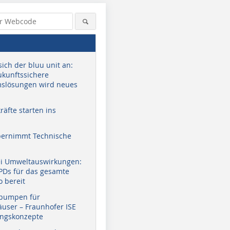
sich der bluu unit an:
zukunftssichere
slösungen wird neues
äfte starten ins
bernimmt Technische
ei Umweltauswirkungen:
EPDs für das gesamte
o bereit
pumpen für
user – Fraunhofer ISE
ungskonzepte