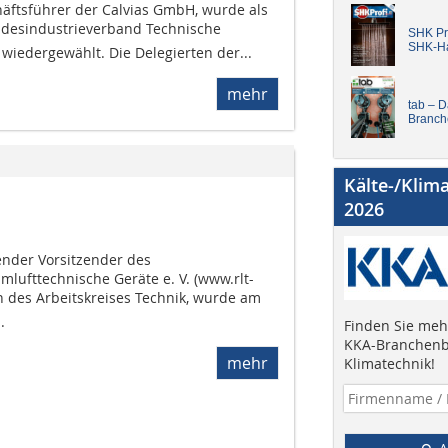
äftsführer der Calvias GmbH, wurde als
ndesindustrieverband Technische
SHK Pro
SHK-H
wiedergewählt. Die Delegierten der...
mehr
tab – 
Branch
Kälte-/Klim
2026
ender Vorsitzender des
lufttechnische Geräte e. V. (www.rlt-
des Arbeitskreises Technik, wurde am
.
Finden Sie mehr
KKA-Branchenb
mehr
Klimatechnik!