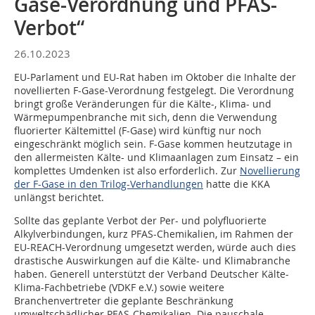
Gase-Verordnung und PFAS-
Verbot“
26.10.2023
EU-Parlament und EU-Rat haben im Oktober die Inhalte der
novellierten F-Gase-Verordnung festgelegt. Die Verordnung
bringt große Veränderungen für die Kälte-, Klima- und
Wärmepumpenbranche mit sich, denn die Verwendung
fluorierter Kältemittel (F-Gase) wird künftig nur noch
eingeschränkt möglich sein. F-Gase kommen heutzutage in
den allermeisten Kälte- und Klimaanlagen zum Einsatz – ein
komplettes Umdenken ist also erforderlich. Zur
Novellierung
der F-Gase in den Trilog-Verhandlungen
hatte die KKA
unlängst berichtet.
Sollte das geplante Verbot der Per- und polyfluorierte
Alkylverbindungen, kurz PFAS-Chemikalien, im Rahmen der
EU-REACH-Verordnung umgesetzt werden, würde auch dies
drastische Auswirkungen auf die Kälte- und Klimabranche
haben. Generell unterstützt der Verband Deutscher Kälte-
Klima-Fachbetriebe (VDKF e.V.) sowie weitere
Branchenvertreter die geplante Beschränkung
umweltschädlicher PFAS-Chemikalien. Die pauschale