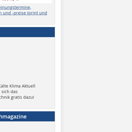
einungstermine,
 und -preise (print und
älte Klima Aktuell
 sich das
chnik gratis dazu!
chmagazine