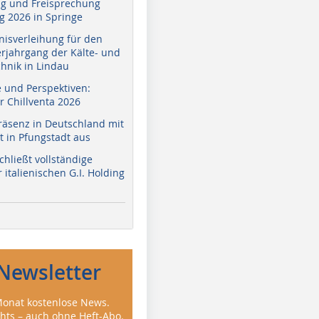
g und Freisprechung
 2026 in Springe
nisverleihung für den
erjahrgang der Kälte- und
hnik in Lindau
e und Perspektiven:
r Chillventa 2026
räsenz in Deutschland mit
 in Pfungstadt aus
hließt vollständige
italienischen G.I. Holding
Newsletter
onat kostenlose News.
ghts – auch ohne Heft-Abo.