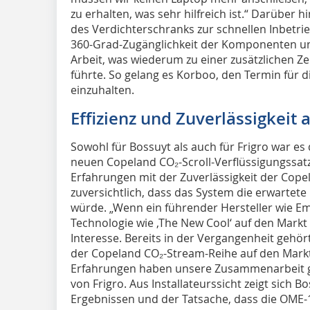
zu erhalten, was sehr hilfreich ist.“ Darüber 
des Verdichterschranks zur schnellen Inbetri
360-Grad-Zugänglichkeit der Komponenten unte
Arbeit, was wiederum zu einer zusätzlichen Z
führte. So gelang es Korboo, den Termin für di
einzuhalten.
Effizienz und Zuverlässigkeit 
Sowohl für Bossuyt als auch für Frigro war e
neuen Copeland CO₂-Scroll-Verflüssigungssatz
Erfahrungen mit der Zuverlässigkeit der Cope
zuversichtlich, dass das System die erwartete 
würde. „Wenn ein führender Hersteller wie E
Technologie wie ‚The New Cool‘ auf den Markt 
Interesse. Bereits in der Vergangenheit gehör
der Copeland CO₂-Stream-Reihe auf den Markt
Erfahrungen haben unsere Zusammenarbeit ges
von Frigro. Aus Installateurssicht zeigt sich B
Ergebnissen und der Tatsache, dass die OME-1