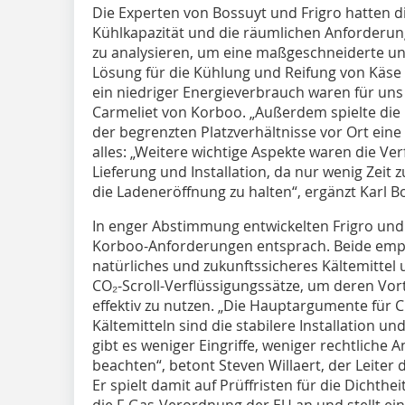
Die Experten von Bossuyt und Frigro hatten d
Kühlkapazität und die räumlichen Anforderung
zu analysieren, um eine maßgeschneiderte u
Lösung für die Kühlung und Reifung von Käse 
ein niedriger Energieverbrauch waren für uns
Carmeliet von Korboo. „Außerdem spielte di
der begrenzten Platzverhältnisse vor Ort eine
alles: „Weitere wichtige Aspekte waren die Ver
Lieferung und Installation, da nur wenig Zeit
die Ladeneröffnung zu halten“, ergänzt Karl Bo
In enger Abstimmung entwickelten Frigro und
Korboo-Anforderungen entsprach. Beide empf
natürliches und zukunftssicheres Kältemitte
CO₂-Scroll-Verflüssigungssätze, um deren Vort
effektiv zu nutzen. „Die Hauptargumente für C
Kältemitteln sind die stabilere Installation 
gibt es weniger Eingriffe, weniger rechtliche
beachten“, betont Steven Willaert, der Leiter 
Er spielt damit auf Prüffristen für die Dicht
die F-Gas-Verordnung der EU an und stellt ein