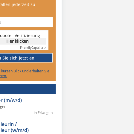
allen jederzeit zu
oboter-Verifizierung
Hier klicken
Friendly
Captcha ⇗
Sie sich jetzt an!
n kurzen Blick und erhalten Sie
nen.
r (m/w/d)
ngen
in Erlangen
ieurin /
ieur (w/m/d)