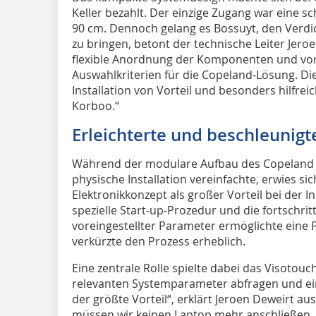
Keller bezahlt. Der einzige Zugang war eine s
90 cm. Dennoch gelang es Bossuyt, den Verdi
zu bringen, betont der technische Leiter Jero
flexible Anordnung der Komponenten und vor
Auswahlkriterien für die Copeland-Lösung. Die
Installation von Vorteil und besonders hilfr
Korboo.“
Erleichterte und beschleunig
Während der modulare Aufbau des Copeland C
physische Installation vereinfachte, erwies si
Elektronikkonzept als großer Vorteil bei der 
spezielle Start-up-Prozedur und die fortschritt
voreingestellter Parameter ermöglichte eine 
verkürzte den Prozess erheblich.
Eine zentrale Rolle spielte dabei das Visotouch
relevanten Systemparameter abfragen und eins
der größte Vorteil“, erklärt Jeroen Deweirt aus
müssen wir keinen Laptop mehr anschließen, u