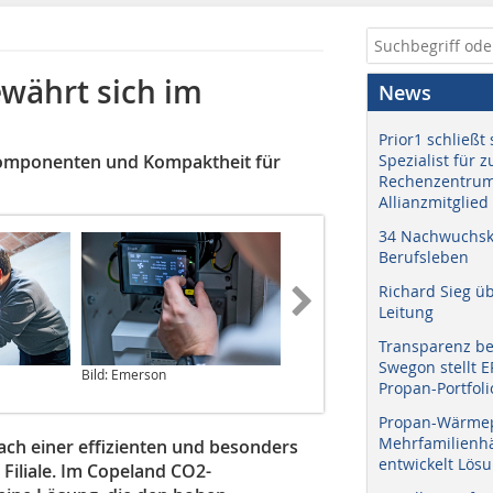
währt sich im
News
Prior1 schließt 
Komponenten und Kompaktheit für
Spezialist für 
Rechenzentrum
Allianzmitglied
34 Nachwuchskr
Berufsleben
Richard Sieg ü
Leitung
Transparenz b
Swegon stellt 
Bild: Emerson
Bild: Emerson
Propan-Portfoli
Propan-Wärme
Mehrfamilienhä
ach einer effizienten und besonders
entwickelt Lös
Filiale. Im Copeland CO2-