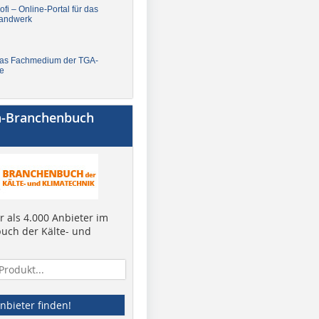
fi – Online-Portal für das
andwerk
Das Fachmedium der TGA-
e
a-Branchenbuch
 als 4.000 Anbieter im
uch der Kälte- und
nbieter finden!