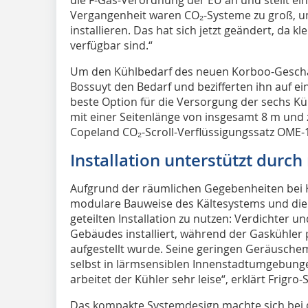
Vergangenheit waren CO₂-Systeme zu groß, um
installieren. Das hat sich jetzt geändert, da k
verfügbar sind.“
Um den Kühlbedarf des neuen Korboo-Geschäft
Bossuyt den Bedarf und bezifferten ihn auf ei
beste Option für die Versorgung der sechs Kü
mit einer Seitenlänge von insgesamt 8 m und 
Copeland CO₂-Scroll-Verflüssigungssatz OME-
Installation unterstützt durc
Aufgrund der räumlichen Gegebenheiten bei K
modulare Bauweise des Kältesystems und die
geteilten Installation zu nutzen: Verdichter 
Gebäudes installiert, während der Gaskühler
aufgestellt wurde. Seine geringen Geräusche
selbst in lärmsensiblen Innenstadtumgebunge
arbeitet der Kühler sehr leise“, erklärt Frigro-S
Das kompakte Systemdesign machte sich bei de