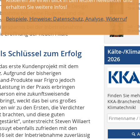
SHK Pro
hinaus trug auch das praktische Design
SHK-H
ebnahme bei: Seine Flügeltür und die
rstützten die Installateure bei ihrer
eitersparnis bei der Inbetriebnahme
tab – 
Branch
e Eröffnung der neuen Filiale
Kälte-/Klim
als Schlüssel zum Erfolg
2026
s das erste Kundenprojekt mit dem
. Aufgrund der bisherigen
land-Produkte war Frigro jedoch
Leistung in der Praxis erbringen
merson eine zukunftsweisende
Finden Sie mehr
bringt, weckt das bei uns großes
KKA-Branchenb
ten wir zu den Ersten, die Verdichter
Klimatechnik!
 brachten, und diese guten
tärkt“, unterstreicht Steven Willaert
ossuyt ebenfalls zufrieden mit den
A
6 seit der Inbetriebnahme zuverlässig