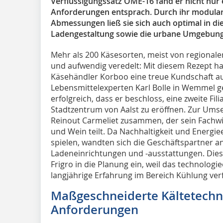
Verflüssigungssatz OME-16 fand er nicht nur
Anforderungen entsprach. Durch ihr modula
Abmessungen ließ sie sich auch optimal in d
Ladengestaltung sowie die urbane Umgebung 
Mehr als 200 Käsesorten, meist von regionalen
und aufwendig veredelt: Mit diesem Rezept ha
Käsehändler Korboo eine treue Kundschaft a
Lebensmittelexperten Karl Bolle in Wemmel
erfolgreich, dass er beschloss, eine zweite Fili
Stadtzentrum von Aalst zu eröffnen. Zur Umset
Reinout Carmeliet zusammen, der sein Fachwi
und Wein teilt. Da Nachhaltigkeit und Energieef
spielen, wandten sich die Geschäftspartner an
Ladeneinrichtungen und -ausstattungen. Dies
Frigro in die Planung ein, weil das technolog
langjährige Erfahrung im Bereich Kühlung ver
Maßgeschneiderte Kältetechn
Anforderungen