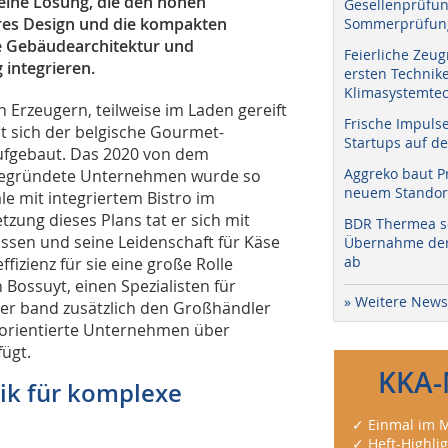
 eine Lösung, die den hohen
Gesellenprüfun
res Design und die kompakten
Sommerprüfung
ie Gebäudearchitektur und
Feierliche Zeug
integrieren.
ersten Technik
Klimasystemtec
 Erzeugern, teilweise im Laden gereift
Frische Impuls
t sich der belgische Gourmet-
Startups auf de
ufgebaut. Das 2020 von dem
Aggreko baut P
 gegründete Unternehmen wurde so
neuem Standort
ale mit integriertem Bistro im
zung dieses Plans tat er sich mit
BDR Thermea sc
ssen und seine Leidenschaft für Käse
Übernahme der 
ab
fizienz für sie eine große Rolle
 Bossuyt, einen Spezialisten für
» Weitere News
er band zusätzlich den Großhändler
ieorientierte Unternehmen über
fügt.
KKA-
ik für komplexe
✓ Einmal im M
✓ Heft-Highli