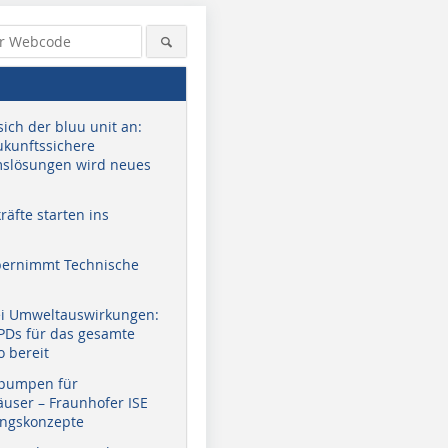
sich der bluu unit an:
zukunftssichere
slösungen wird neues
äfte starten ins
bernimmt Technische
ei Umweltauswirkungen:
EPDs für das gesamte
Bild: Emerson
o bereit
pumpen für
user – Fraunhofer ISE
ungskonzepte