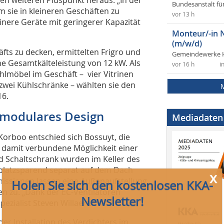
Bundesanstalt fü
 sie in kleineren Geschäften zu
vor 13 h
leinere Geräte mit geringerer Kapazität
Monteur/-in 
(m/w/d)
s zu decken, ermittelten Frigro und
Gemeindewerke 
x
ne Gesamtkälteleistung von 12 kW. Als
vor 16 h
i
Holen Sie sich den kostenlosen KKA-
hlmöbel im Geschäft – vier Vitrinen
zwei Kühlschränke – wählten sie den
Newsletter!
16.
h ­modulares Design
Mediadaten
Sie erhalten
monatlich „eiskalt servierte“ Meldungen
aus der Kälte-, Klima- und Wärmepumpenbranche
orboo entschied sich Bossuyt, die
 damit verbundene Möglichkeit einer
Dazu gibt es
Links
zu kostenlosen Apps, Whitepapers
und Schaltschrank wurden im Keller des
und/oder Websites bzw. Videos sowie Hinweise auf
 platzsparend separat auf dem Dach
Termine und Veranstaltungen
missionen lassen eine Außenaufstellung
n zu. „Dank der EC-Ventilatoren
Last but not least stellen wir Ihnen interessante Artikel
pezialist Steven Willaert.
der aktuellen Ausgabe der
KKA – Kälte Klima Aktuell
vor.
r Installation des Verdichters im