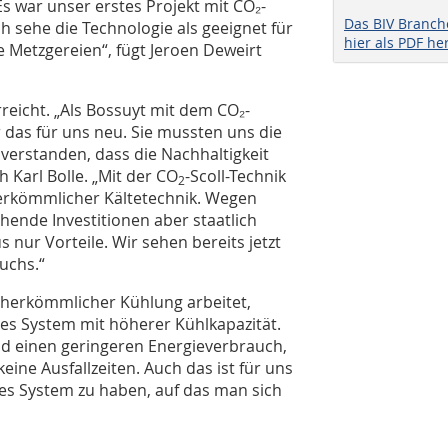
Es war unser erstes Projekt mit CO₂-
Das BIV Branc
h sehe die Technologie als geeignet für
hier als PDF he
e Metzgereien“, fügt Jeroen Deweirt
reicht. „Als Bossuyt mit dem CO₂-
 das für uns neu. Sie mussten uns die
 verstanden, dass die Nachhaltigkeit
h Karl Bolle. „Mit der CO
-Scoll-Technik
2
herkömmlicher Kältetechnik. Wegen
hende Investitionen aber staatlich
s nur Vorteile. Wir sehen bereits jetzt
uchs.“
it herkömmlicher Kühlung arbeitet,
es System mit höherer Kühlkapazität.
und einen geringeren Energieverbrauch,
ine Ausfallzeiten. Auch das ist für uns
ges System zu haben, auf das man sich