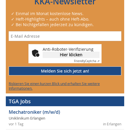
KKA-Newsletter
✓ Einmal im Monat kostenlose News.
✓ Heft-Highlights – auch ohne Heft-Abo.
✓ Bei Nichtgefallen jederzeit zu kündigen.
Anti-Roboter-Verifizierung
Hier klicken
Friendly
Captcha ⇗
Melden Sie sich jetzt an!
Riskieren Sie einen kurzen Blick und erhalten Sie weitere
Informationen.
TGA Jobs
Mechatroniker (m/w/d)
Uniklinikum Erlangen
vor 1 Tag
in Erlangen