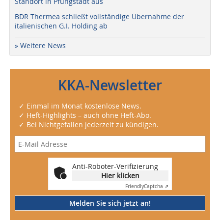
Standort in Pfungstadt aus
BDR Thermea schließt vollständige Übernahme der
italienischen G.I. Holding ab
» Weitere News
KKA-Newsletter
✓ Einmal im Monat kostenlose News.
✓ Heft-Highlights – auch ohne Heft-Abo.
✓ Bei Nichtgefallen jederzeit zu kündigen.
Anti-Roboter-Verifizierung
Hier klicken
Friendly
Captcha ⇗
Melden Sie sich jetzt an!