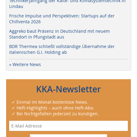
Technikerjahrgang der Kälte- und Klimasystemtechnik in
Lindau
Frische Impulse und Perspektiven: Startups auf der
Chillventa 2026
Aggreko baut Präsenz in Deutschland mit neuem
Standort in Pfungstadt aus
BDR Thermea schließt vollständige Übernahme der
italienischen G.I. Holding ab
» Weitere News
KKA-Newsletter
✓ Einmal im Monat kostenlose News.
✓ Heft-Highlights – auch ohne Heft-Abo.
✓ Bei Nichtgefallen jederzeit zu kündigen.