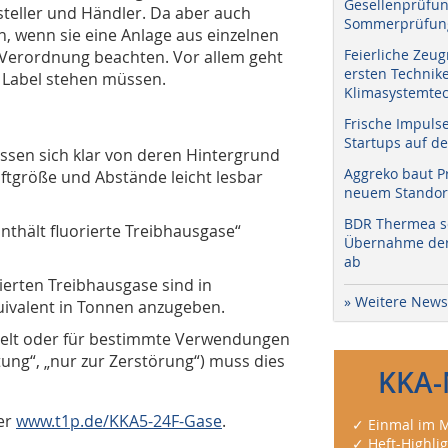
Gesellenprüfun
rsteller und Händler. Da aber auch
Sommerprüfung
, wenn sie eine Anlage aus einzelnen
Feierliche Zeug
 Verordnung beachten. Vor allem geht
ersten Technik
m Label stehen müssen.
Klimasystemtec
Frische Impuls
Startups auf de
sen sich klar von deren Hintergrund
Aggreko baut P
ftgröße und Abstände leicht lesbar
neuem Standort
BDR Thermea sc
thält fluorierte Treibhausgase“
Übernahme der 
ab
ierten Treibhausgase sind in
» Weitere News
uivalent in Tonnen anzugeben.
celt oder für bestimmte Verwendungen
tung“, „nur zur Zerstörung“) muss dies
KKA-
er
www.t1p.de/KKA5-24F-Gase
.
✓ Einmal im M
✓ Heft-Highli