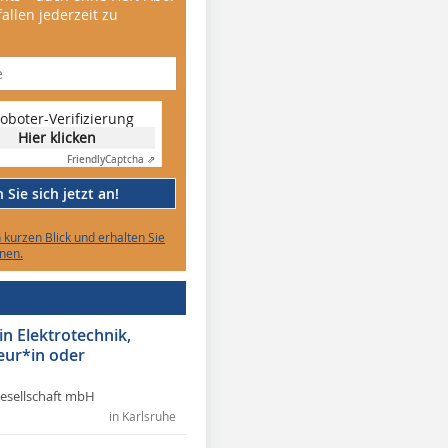
allen jederzeit zu
oboter-Verifizierung
Hier klicken
Friendly
Captcha ⇗
Sie sich jetzt an!
n kurzen Blick und erhalten Sie
nen.
in Elektrotechnik,
eur*in oder
Gesellschaft mbH
in Karlsruhe