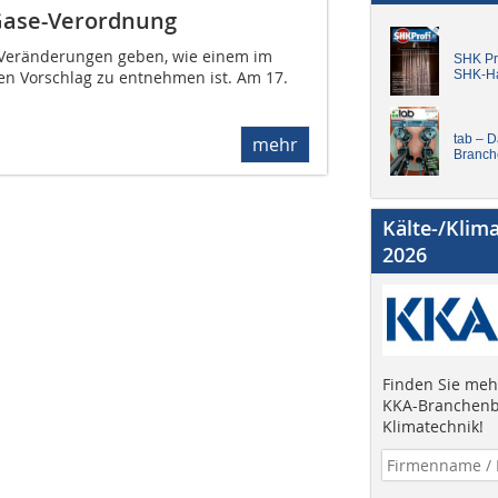
-Gase-Verordnung
e Veränderungen geben, wie einem im
SHK Pro
n Vorschlag zu entnehmen ist. Am 17.
SHK-H
tab – 
mehr
Branch
Kälte-/Klim
2026
Finden Sie mehr
KKA-Branchenb
Klimatechnik!