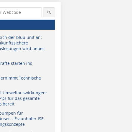
sich der bluu unit an:
zukunftssichere
slösungen wird neues
äfte starten ins
bernimmt Technische
ei Umweltauswirkungen:
EPDs für das gesamte
o bereit
pumpen für
user – Fraunhofer ISE
ungskonzepte