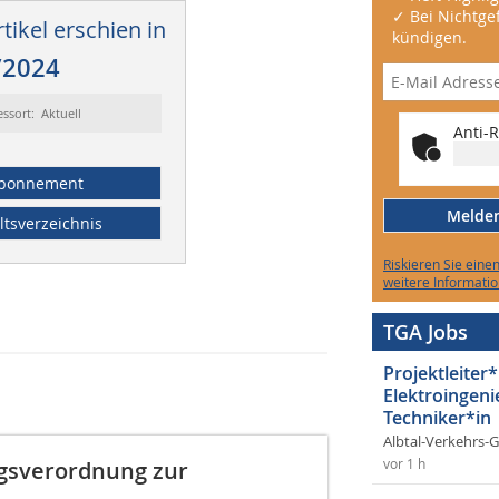
✓ Bei Nichtgef
tikel erschien in
kündigen.
/2024
essort: Aktuell
Anti-R
bonnement
Melden 
ltsverzeichnis
Riskieren Sie eine
weitere Informatio
TGA Jobs
Projektleiter*
Elektroingeni
Techniker*in
Albtal-Verkehrs-
gsverordnung zur
vor 1 h