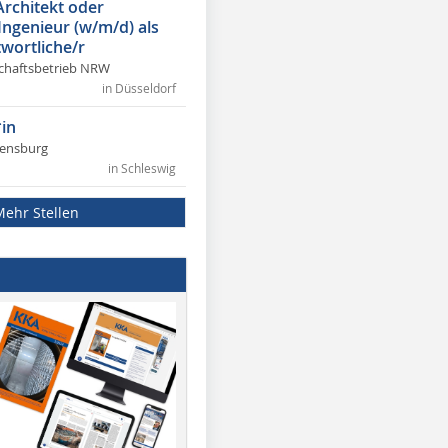
Architekt oder
 Ingenieur (w/m/d) als
wortliche/r
chaftsbetrieb NRW
in Düsseldorf
in
lensburg
in Schleswig
Mehr Stellen