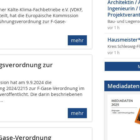
Architektin / 
Ingenieurin /
er Kälte-Klima-Fachbetriebe e.V. (VDKF,
Projektverant
teilt, hat die Europäische Kommission
ührungsverordnung zur F-Gase-
Bau- und Liegens
vor 1 h
Hausmeister*
mehr
Kreis Schleswig-F
vor 1 h
gsverordnung zur
ion hat am 9.9.2024 die
Mediadaten
g 2024/2215 zur F-Gase-Verordnung im
veröffentlicht. Die darin beschriebenen
..
mehr
-Gase-Verordnung