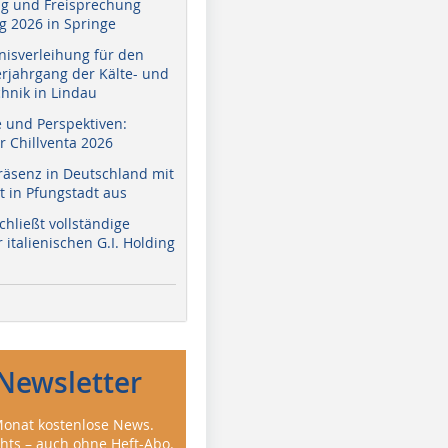
g und Freisprechung
 2026 in Springe
nisverleihung für den
erjahrgang der Kälte- und
hnik in Lindau
e und Perspektiven:
r Chillventa 2026
räsenz in Deutschland mit
 in Pfungstadt aus
hließt vollständige
italienischen G.I. Holding
Newsletter
onat kostenlose News.
ghts – auch ohne Heft-Abo.