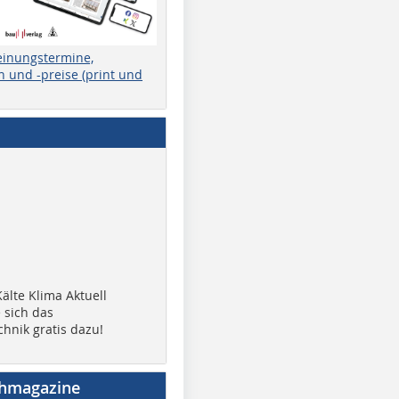
einungstermine,
 und -preise (print und
älte Klima Aktuell
 sich das
chnik gratis dazu!
chmagazine