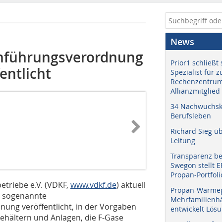
News
chführungsverordnung
Prior1 schließt 
entlicht
Spezialist für 
Rechenzentrum
Allianzmitglied
34 Nachwuchskr
Berufsleben
Richard Sieg ü
Leitung
Transparenz b
Swegon stellt 
Propan-Portfoli
etriebe e.V. (VDKF,
www.vdkf.de
) aktuell
Propan-Wärme
e sogenannte
Mehrfamilienhä
ung veröffentlicht, in der Vorgaben
entwickelt Lös
hältern und Anlagen, die F-Gase