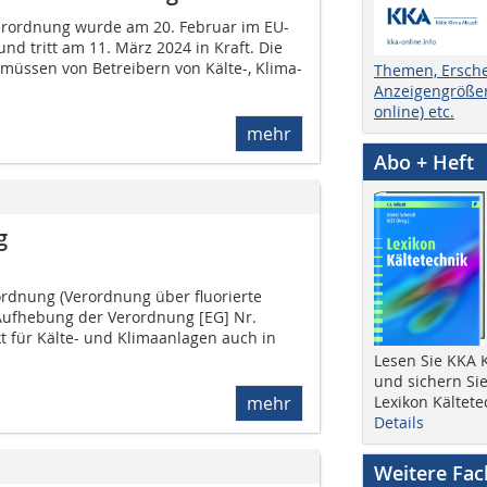
Verordnung wurde am 20. Februar im EU-
und tritt am 11. März 2024 in Kraft. Die
müssen von Betreibern von Kälte-, Klima-
Themen, Ersch
Anzeigengrößen
online) etc.
mehr
Abo + Heft
g
rdnung (Verordnung über fluo­rierte
Aufhebung der Verordnung [EG] Nr.
 für Kälte- und Klima­anlagen auch in
Lesen Sie KKA K
und sichern Sie
mehr
Lexikon Kältete
Details
Weitere Fa