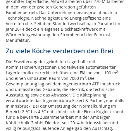
gekühlter Lagerfläche. Aktuell arbeiten über 270 Mitarbeiter
in dem von der zweiten Generation geführten
Familienbetrieb. Das Unternehmen beansprucht auch in
Technologie, Nachhaltigkeit und Energieeffizienz eine
Vorreiterrolle. Seit dem Standortwechsel nach Parsdorf im
Jahr 2014 deckt ein eigenes Blockheizkraftwerk mit
Wärmerückgewinnung den Strombedarf der Feinkost-
Manufaktur.
Zu viele Köche verderben den Brei
Die Erweiterung der gekühlten Lagerhalle mit
Kommissionierungszonen und teilweise automatisierter
2
Lagertechnik erstreckt sich über eine Fläche von 1100 m
3
und einen umbauten Raum von 7000 m
. Die
Gesamtplanung lag bei dem Ingenieurbüro ATP Innsbruck
und umfasste das Gebäude, die Elektrik, die technische
Ausstattung sowie das Abwasser. Die Kälteplanung
verantwortete das Ingenieurbüro Eckert & Partner, ebenfalls
in Innsbruck. Bei der Umsetzung der Normalkühlung im
Bereich 2 °C bis 4 °C entschied sich die Firma Kugler erneut
für die bewährte Zusammenarbeit mit der Amberger
Kühltechnik GmbH. Die dort seit 2014 betriebssicher und
völlig reibungslos laufende Anlage gab den Ausschlag.