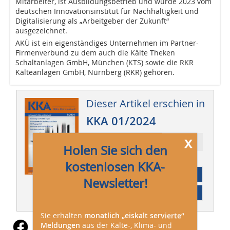
Mitarbeiter, ist Ausbildungsbetrieb und wurde 2023 vom
deutschen Innovationsinstitut für Nachhaltigkeit und
Digitalisierung als „Arbeitgeber der Zukunft“
ausgezeichnet.
AKÜ ist ein eigenständiges Unternehmen im Partner-
Firmenverbund zu dem auch die Kälte Theken
Schaltanlagen GmbH, München (KTS) sowie die RKR
Kälteanlagen GmbH, Nürnberg (RKR) gehören.
Dieser Artikel erschien in
KKA 01/2024
x
Ressort: Technik
Holen Sie sich den
kostenlosen KKA-
Abonnement
Newsletter!
Inhaltsverzeichnis
Sie erhalten
monatlich „eiskalt servierte“
Meldungen
aus der Kälte-, Klima- und