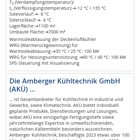
T
(Verdampfungstemperatur)/
0
t
(Verflüssigungstemperatur):⇥-12 °C / +35 °C
c
Solevorlauf:⇥- 8 °C
Solerücklauf:⇥- 4 °C
Lagerfläche:⇥1100 m²
Umbaute Fläche:⇥7000 m³
Warmsoleabtauung der Deckenluftkühler
WRG (Wärmerückgewinnung) für
Warmsoleabtauung:⇥35 °C / 25 °C: 100 kW
WRG für Heizungsunterstützung ⇥60 °C / 40 °C: 100 kW
SPS-Steuerung mit Visualisierung
Die Amberger Kühltechnik GmbH
(AKÜ) …
… ist Gesamtanbieter für Kühltechnik in Industrie und
Gewerbe, sowie Klimatechnik. AKÜ bietet individuell
geplante Produkte, Dienstleistungen und Lösungen,
wobei AKÜ eine einzigartige Fertigungstiefe sowie
jahrzehntelange Expertise in umweltschonenden,
natürlichen Kältemitteln besonders auszeichnen.
Amberger Kühltechnik, beschäftigte 2023 etwas über 100