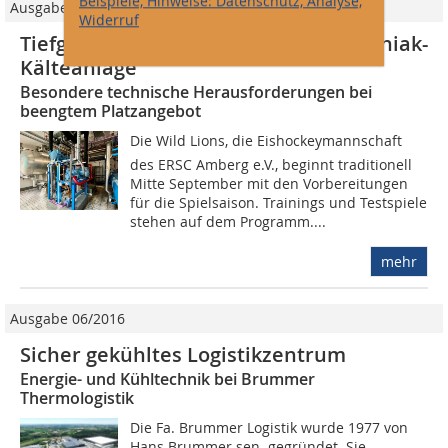
Beispiele, Hinweise: Datenschutz, Analyse,
Ausgabe 06/2024
Widerruf
Tiefgreifende Sanierung einer Ammoniak-
Kälteanlage
Besondere technische Herausforderungen bei
beengtem Platzangebot
Die Wild Lions, die Eishockeymannschaft
des ERSC Amberg e.V., beginnt traditionell
Mitte September mit den Vorbereitungen
für die Spielsaison. Trainings und Testspiele
stehen auf dem Programm....
mehr
Ausgabe 06/2016
Sicher gekühltes Logistikzentrum
Energie- und Kühltechnik bei Brummer
Thermologistik
Die Fa. Brummer Logistik wurde 1977 von
Hans Brummer sen. gegründet. Sie