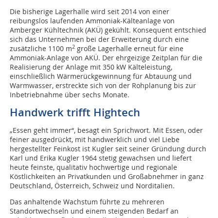
Die bisherige Lagerhalle wird seit 2014 von einer
reibungslos laufenden Ammoniak-Kälteanlage von
Amberger Kühltechnik (AKÜ) gekühlt. Konsequent entschied
sich das Unternehmen bei der Erweiterung durch eine
2
zusätzliche 1100 m
große Lagerhalle erneut für eine
Ammoniak-Anlage von AKÜ. Der ehrgeizige Zeitplan für die
Realisierung der Anlage mit 350 kW Kälteleistung,
einschließlich Wärmerückgewinnung für Abtauung und
Warmwasser, erstreckte sich von der Rohplanung bis zur
Inbetriebnahme über sechs Monate.
Handwerk trifft Hightech
„Essen geht immer“, besagt ein Sprichwort. Mit Essen, oder
feiner ausgedrückt, mit handwerklich und viel Liebe
hergestellter Feinkost ist Kugler seit seiner Gründung durch
Karl und Erika Kugler 1964 stetig gewachsen und liefert
heute feinste, qualitativ hochwertige und regionale
Köstlichkeiten an Privatkunden und Großabnehmer in ganz
Deutschland, Österreich, Schweiz und Nord­italien.
Das anhaltende Wachstum führte zu mehreren
Standortwechseln und einem steigenden Bedarf an