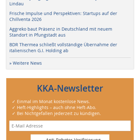
Lindau
Frische Impulse und Perspektiven: Startups auf der
Chillventa 2026
Aggreko baut Präsenz in Deutschland mit neuem
Standort in Pfungstadt aus
BDR Thermea schließt vollständige Übernahme der
italienischen G.I. Holding ab
» Weitere News
KKA-Newsletter
✓ Einmal im Monat kostenlose News.
✓ Heft-Highlights – auch ohne Heft-Abo.
✓ Bei Nichtgefallen jederzeit zu kündigen.
Anti-Roboter-Verifizierung