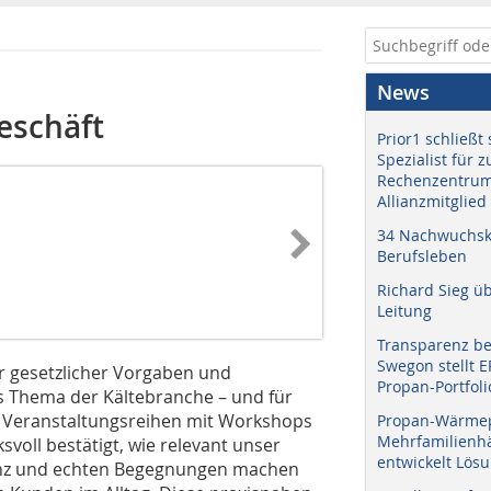
News
eschäft
Prior1 schließt 
Spezialist für 
Rechenzentrum
Allianzmitglied
34 Nachwuchskr
Berufsleben
Richard Sieg ü
Leitung
Transparenz b
Swegon stellt 
er gesetzlicher Vorgaben und
Propan-Portfoli
s Thema der Kältebranche – und für
he Veranstaltungsreihen mit Workshops
Propan-Wärme
Mehrfamilienhä
oll bestätigt, wie relevant unser
entwickelt Lös
z und echten Begegnungen machen