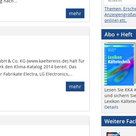
 nach...
Themen, Ersch
mehr
Anzeigengrößen
online) etc.
Abo + Heft
bH & Co. KG (www.kaeltereiss.de) hält für
 den Klima-Katalog 2014 bereit. Das
abrikate Electra, LG Electronics,...
mehr
Lesen Sie KKA K
und sichern Sie
Lexikon Kältete
Details
Weitere Fa