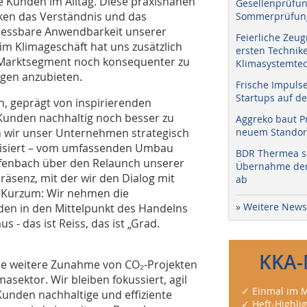
e Kunden im Alltag. Diese praxisnahen
Gesellenprüfun
rken das Verständnis und das
Sommerprüfung
messbare Anwendbarkeit unserer
Feierliche Zeug
m Klimageschäft hat uns zusätzlich
ersten Technik
 Marktsegment noch konsequenter zu
Klimasystemtec
ngen anzubieten.
Frische Impuls
Startups auf de
n, geprägt von inspirierenden
 Kunden nachhaltig noch besser zu
Aggreko baut P
 wir unser Unternehmen strategisch
neuem Standort
rnisiert – vom umfassenden Umbau
BDR Thermea sc
Offenbach über den Relaunch unserer
Übernahme der 
räsenz, mit der wir den Dialog mit
ab
 Kurzum: Wir nehmen die
» Weitere News
en in den Mittelpunkt des Handelns
 - das ist Reiss, das ist „Grad.
KKA-
ne weitere Zunahme von CO₂-Projekten
sektor. Wir bleiben fokussiert, agil
✓ Einmal im M
unden nachhaltige und effiziente
✓ Heft-Highli