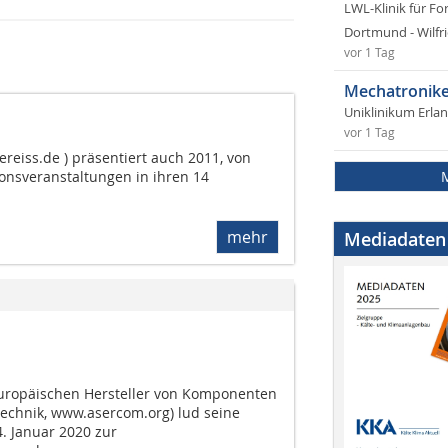
LWL-Klinik für Fo
Dortmund - Wilfri
vor 1 Tag
Mechatronike
Uniklinikum Erla
vor 1 Tag
reiss.de ) präsentiert auch 2011, von
ionsveranstaltungen in ihren 14
mehr
Mediadaten
uropäischen Hersteller von Komponenten
technik, www.asercom.org) lud seine
. Januar 2020 zur