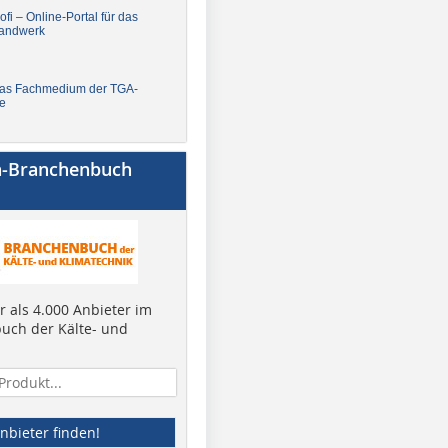
fi – Online-Portal für das
andwerk
Das Fachmedium der TGA-
e
a-Branchenbuch
 als 4.000 Anbieter im
uch der Kälte- und
nbieter finden!