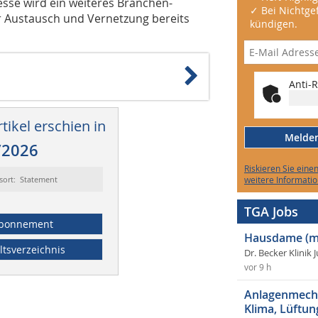
sse wird ein weiteres Branchen-
✓ Bei Nichtgef
für Austausch und Vernetzung bereits
kündigen.
Anti-R
tikel erschien in
Melden 
/2026
Riskieren Sie eine
sort: Statement
weitere Informatio
TGA Jobs
bonnement
Hausdame (m
ltsverzeichnis
Dr. Becker Klinik 
vor 9 h
Anlagenmecha
Klima, Lüftun