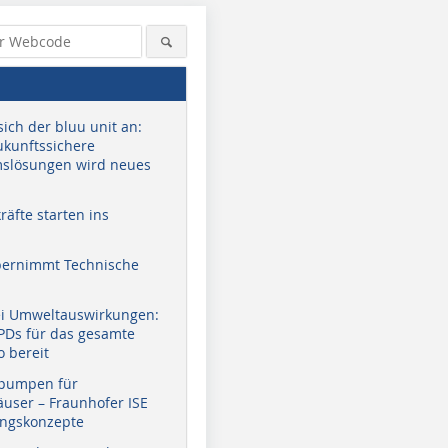
sich der bluu unit an:
zukunftssichere
slösungen wird neues
äfte starten ins
bernimmt Technische
ei Umweltauswirkungen:
EPDs für das gesamte
o bereit
pumpen für
user – Fraunhofer ISE
ungskonzepte