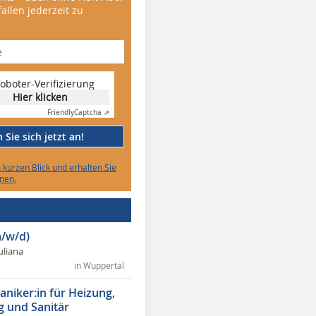
allen jederzeit zu
oboter-Verifizierung
Hier klicken
Friendly
Captcha ⇗
Sie sich jetzt an!
n kurzen Blick und erhalten Sie
nen.
/w/d)
Juliana
in Wuppertal
niker:in für Heizung,
g und Sanitär