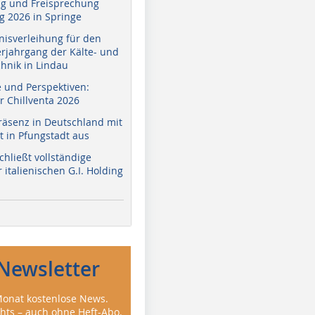
g und Freisprechung
 2026 in Springe
nisverleihung für den
erjahrgang der Kälte- und
hnik in Lindau
e und Perspektiven:
r Chillventa 2026
räsenz in Deutschland mit
 in Pfungstadt aus
hließt vollständige
italienischen G.I. Holding
Newsletter
onat kostenlose News.
ghts – auch ohne Heft-Abo.