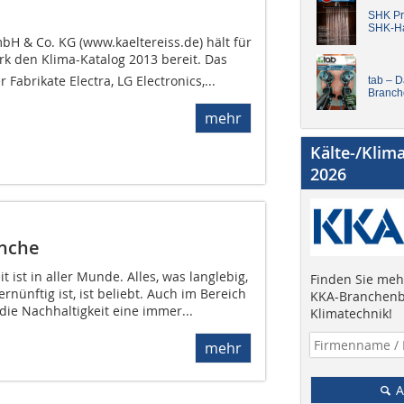
SHK Pro
SHK-H
bH & Co. KG (www.kaeltereiss.de) hält für
 den Klima-Katalog 2013 bereit. Das
abrikate Electra, LG Electronics,...
tab – 
Branch
mehr
Kälte-/Klim
2026
anche
 ist in aller Munde. Alles, was langlebig,
Finden Sie mehr
nünftig ist, ist beliebt. Auch im Bereich
KKA-Branchenb
 die Nachhaltigkeit eine immer...
Klimatechnik!
mehr
A