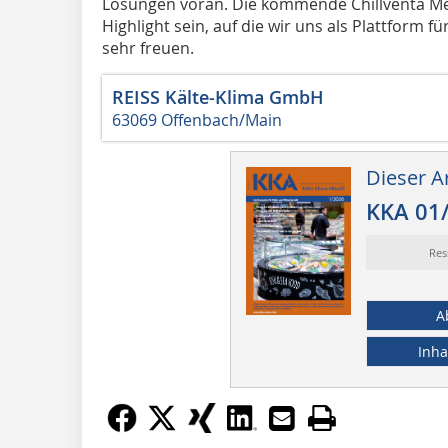
Lösungen voran. Die kommende Chillventa Me
Highlight sein, auf die wir uns als Plattform 
sehr freuen.
REISS Kälte-Klima GmbH
63069 Offenbach/Main
Dieser Ar
KKA 01
Res
A
Inha