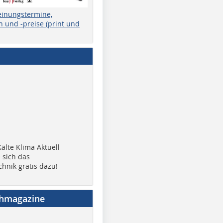
einungstermine,
 und -preise (print und
älte Klima Aktuell
 sich das
chnik gratis dazu!
chmagazine