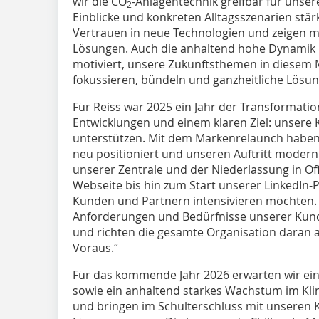
wir die CO
-Anlagentechnik greifbar für unser
2
Einblicke und konkreten Alltagsszenarien stä
Vertrauen in neue Technologien und zeigen 
Lösungen. Auch die anhaltend hohe Dynamik i
motiviert, unsere Zukunftsthemen in diesem
fokussieren, bündeln und ganzheitliche Lösu
Für Reiss war 2025 ein Jahr der Transformatio
Entwicklungen und einem klaren Ziel: unsere
unterstützen. Mit dem Markenrelaunch haben
neu positioniert und unseren Auftritt mode
unserer Zen­trale und der Niederlassung in 
Webseite bis hin zum Start unserer LinkedIn-P
Kunden und Partnern intensivieren möchten.
Anforderungen und Bedürfnisse unserer Kund
und richten die gesamte Organisation daran aus
Voraus.“
Für das kommende Jahr 2026 erwarten wir ei
sowie ein anhaltend starkes Wachstum im Klima
und bringen im Schulterschluss mit unseren K