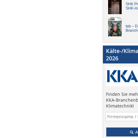
SHK Pro
SHK-H
tab – 
Branch
Kälte-/Klim
2026
Finden Sie mehr
KKA-Branchenb
Klimatechnik!
A