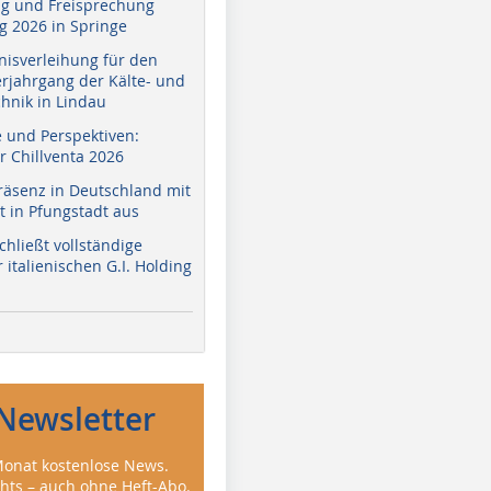
g und Freisprechung
 2026 in Springe
nisverleihung für den
erjahrgang der Kälte- und
hnik in Lindau
e und Perspektiven:
r Chillventa 2026
räsenz in Deutschland mit
 in Pfungstadt aus
hließt vollständige
italienischen G.I. Holding
Newsletter
onat kostenlose News.
ghts – auch ohne Heft-Abo.