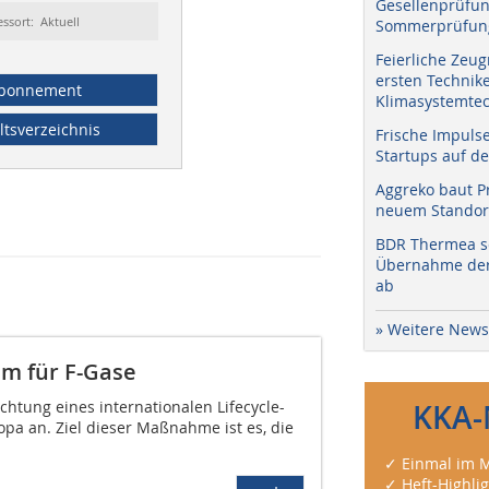
Gesellenprüfun
essort: Aktuell
Sommerprüfung
Feierliche Zeug
ersten Technik
bonnement
Klimasystemtec
ltsverzeichnis
Frische Impuls
Startups auf de
Aggreko baut P
neuem Standort
BDR Thermea sc
Übernahme der 
ab
» Weitere News
mm für F-Gase
htung eines internationalen Lifecycle-
KKA-
pa an. Ziel dieser Maßnahme ist es, die
✓ Einmal im M
✓ Heft-Highli