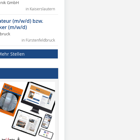
chnik GmbH
in Kaiserslautern
lateur (m/w/d) bzw.
ker (m/w/d)
dbruck
in Fürstenfeldbruck
Mehr Stellen