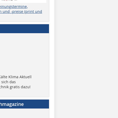
einungstermine,
 und -preise (print und
älte Klima Aktuell
 sich das
chnik gratis dazu!
chmagazine