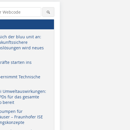
sich der bluu unit an:
zukunftssichere
slösungen wird neues
äfte starten ins
bernimmt Technische
ei Umweltauswirkungen:
EPDs für das gesamte
o bereit
pumpen für
user – Fraunhofer ISE
ungskonzepte