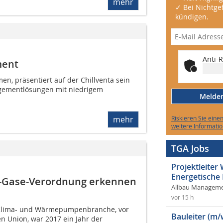
mehr
✓ Bei Nichtgef
kündigen.
Anti-R
ment
n, präsentiert auf der Chillventa sein
gementlösungen mit niedrigem
Melden 
Riskieren Sie eine
mehr
weitere Informatio
TGA Jobs
Projektleite
Energetische
-Gase-Verordnung erkennen
Allbau Manageme
vor 15 h
, Klima- und Wärmepumpenbranche, vor
Bauleiter (m/
n Union, war 2017 ein Jahr der