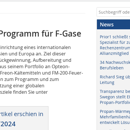
News
e-Programm für F-Gase
Prior1 schließt 
Spezialist für 
Einrichtung eines internationalen
Rechenzentrum
ien und Europa an. Ziel dieser
Allianzmitglied
Rückgewinnung, Aufbereitung und
34 Nachwuchskr
aus seinem Portfolio an Opteon-
Berufsleben
 Freon-Kältemitteln und FM-200-Feuer­
Richard Sieg ü
onen zum Programm und zum
Leitung
zung einer globalen
Transparenz b
ziele finden Sie unter
Swegon stellt 
Propan-Portfoli
Propan-Wärme
tikel erschien in
Mehrfamilienhä
/2024
entwickelt Lös