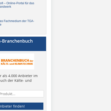
fi – Online-Portal für das
andwerk
Das Fachmedium der TGA-
e
a-Branchenbuch
 als 4.000 Anbieter im
uch der Kälte- und
nbieter finden!