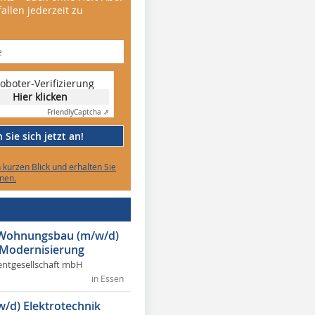
allen jederzeit zu
oboter-Verifizierung
Hier klicken
Friendly
Captcha ⇗
Sie sich jetzt an!
n kurzen Blick und erhalten Sie
nen.
r Wohnungsbau (m/w/d)
 Modernisierung
ntgesellschaft mbH
in Essen
w/d) Elektrotechnik