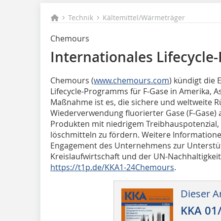
Technik
Kältemittel/Wärmeträger
Chemours
Internationales Lifecycl
Chemours (
www.chemours.com
) kündigt die 
Lifecycle-Programms für F-Gase in Amerika, As
Maßnahme ist es, die sichere und weltweite 
Wiederverwendung fluorierter Gase (F-Gase) 
Produkten mit niedrigem Treibhauspotenzial,
löschmitteln zu fördern. Weitere Informati
Engagement des Unternehmens zur Unterstüt
Kreislaufwirtschaft und der UN-Nachhaltigkeits
https://t1p.de/KKA1-24Chemours
.
Dieser Ar
KKA 01