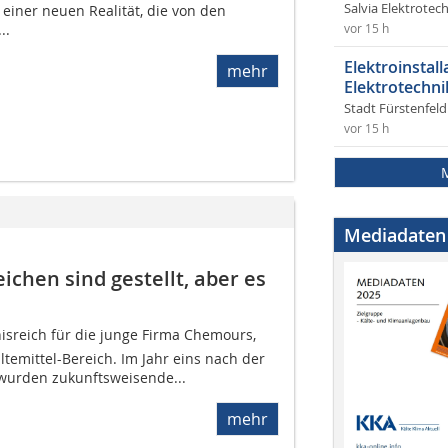
Salvia Elektrote
einer neuen Realität, die von den
..
vor 15 h
Elektroinstal
mehr
Elektrotechni
Stadt Fürstenfel
vor 15 h
Mediadaten
chen sind gestellt, aber es
isreich für die junge Firma Chemours,
temittel-Bereich. Im Jahr eins nach der
wurden zukunftsweisende...
mehr