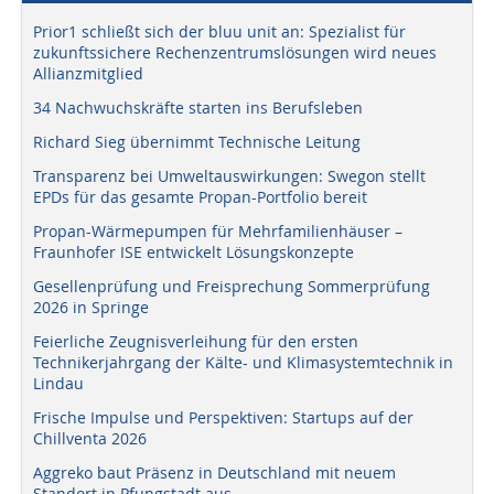
Prior1 schließt sich der bluu unit an: Spezialist für
zukunftssichere Rechenzentrumslösungen wird neues
Allianzmitglied
34 Nachwuchskräfte starten ins Berufsleben
Richard Sieg übernimmt Technische Leitung
Transparenz bei Umweltauswirkungen: Swegon stellt
EPDs für das gesamte Propan-Portfolio bereit
Propan-Wärmepumpen für Mehrfamilienhäuser –
Fraunhofer ISE entwickelt Lösungskonzepte
Gesellenprüfung und Freisprechung Sommerprüfung
2026 in Springe
Feierliche Zeugnisverleihung für den ersten
Technikerjahrgang der Kälte- und Klimasystemtechnik in
Lindau
Frische Impulse und Perspektiven: Startups auf der
Chillventa 2026
Aggreko baut Präsenz in Deutschland mit neuem
Standort in Pfungstadt aus