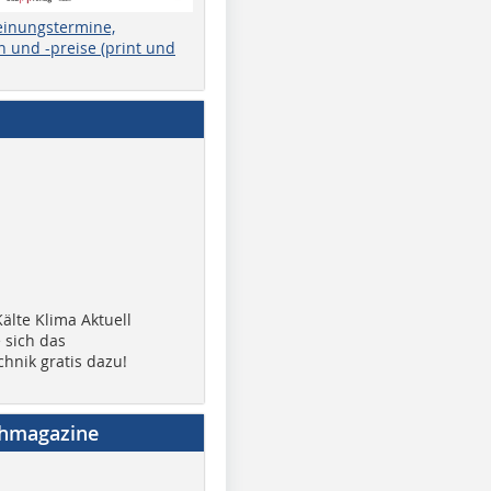
einungstermine,
 und -preise (print und
älte Klima Aktuell
 sich das
chnik gratis dazu!
chmagazine