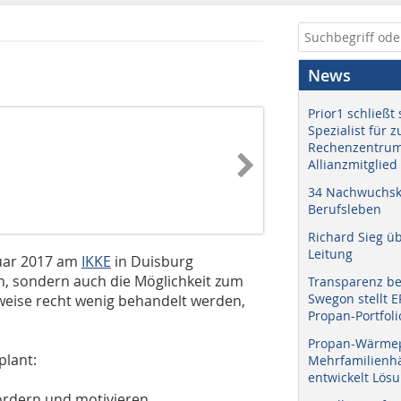
News
Prior1 schließt 
Spezialist für 
Rechenzentrum
Allianzmitglied
34 Nachwuchskr
Berufsleben
Richard Sieg ü
Leitung
ruar 2017 am
IKKE
in Duisburg
en, sondern auch die Möglichkeit zum
Transparenz b
Swegon stellt 
weise recht wenig behandelt werden,
Propan-Portfoli
Propan-Wärme
lant:
Mehrfamilienhä
entwickelt Lös
fördern und motivieren