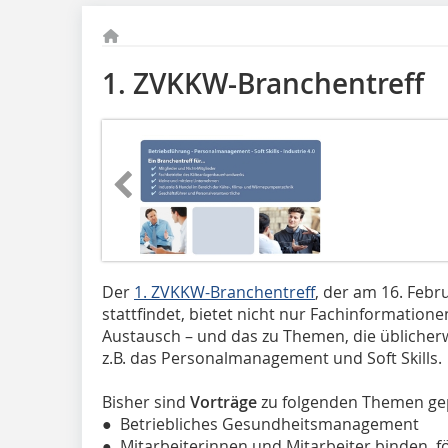
1. ZVKKW-Branchentreff
Der
1. ZVKKW-Branchentreff
, der am 16. Feb
stattfindet, bietet nicht nur Fachinformation
Austausch – und das zu Themen, die üblicher
z.B. das Personalmanagement und Soft Skills.
Bisher sind
Vorträge
zu folgenden Themen gep
● Betriebliches Gesundheitsmanagement
● Mitarbeiterinnen und Mitarbeiter binden, 