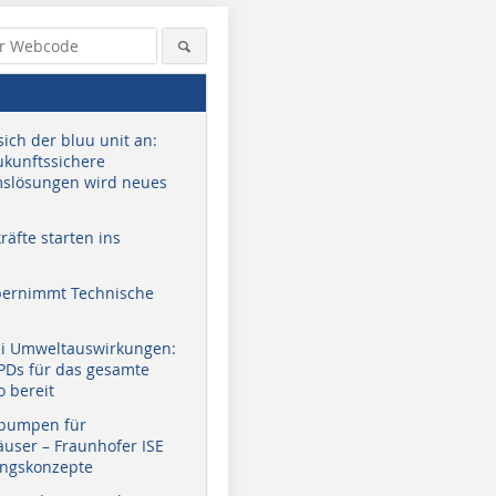
sich der bluu unit an:
zukunftssichere
slösungen wird neues
äfte starten ins
bernimmt Technische
ei Umweltauswirkungen:
EPDs für das gesamte
o bereit
pumpen für
user – Fraunhofer ISE
ungskonzepte