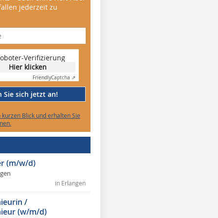
allen jederzeit zu
oboter-Verifizierung
Hier klicken
Friendly
Captcha ⇗
Sie sich jetzt an!
n kurzen Blick und erhalten Sie
nen.
r (m/w/d)
ngen
in Erlangen
ieurin /
ieur (w/m/d)