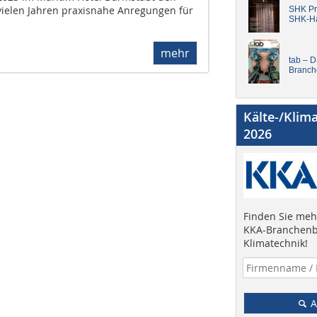
vielen Jahren praxisnahe Anregungen für
SHK Pro
SHK-H
mehr
tab – 
Branch
Kälte-/Klim
2026
Finden Sie mehr
KKA-Branchenb
Klimatechnik!
A