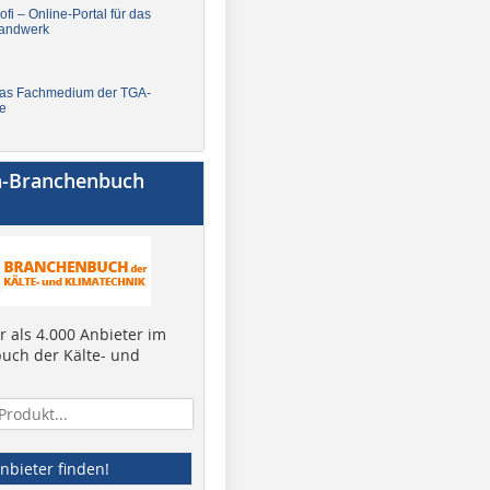
fi – Online-Portal für das
andwerk
Das Fachmedium der TGA-
e
a-Branchenbuch
 als 4.000 Anbieter im
uch der Kälte- und
nbieter finden!