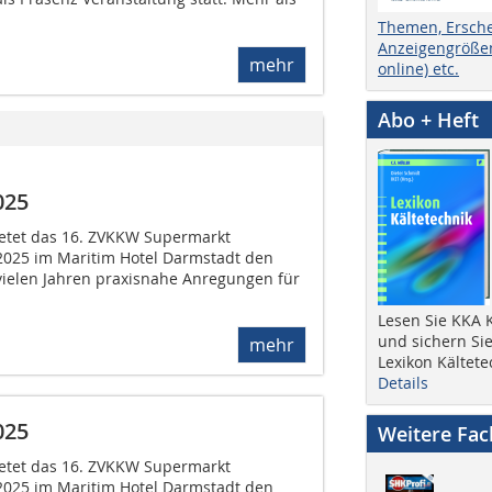
Themen, Ersch
Anzeigengrößen
mehr
online) etc.
Abo + Heft
025
bietet das 16. ZVKKW Supermarkt
2025 im Maritim Hotel Darmstadt den
vielen Jahren praxisnahe Anregungen für
Lesen Sie KKA K
und sichern Sie
mehr
Lexikon Kältete
Details
025
Weitere Fa
bietet das 16. ZVKKW Supermarkt
2025 im Maritim Hotel Darmstadt den