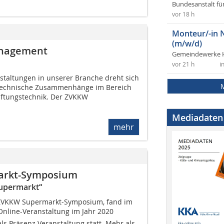
Bundesanstalt fü
vor 18 h
Monteur/-in 
(m/w/d)
anagement
Gemeindewerke 
vor 21 h
i
staltungen in unserer Branche dreht sich
 technische Zusammenhänge im Bereich
Lüftungstechnik. Der ZVKKW
Mediadaten
mehr
arkt-Symposium
Supermarkt“
e ZVKKW Supermarkt-Symposium, fand im
 Online-Veranstaltung im Jahr 2020 
als Präsenz Veranstaltung statt. Mehr als