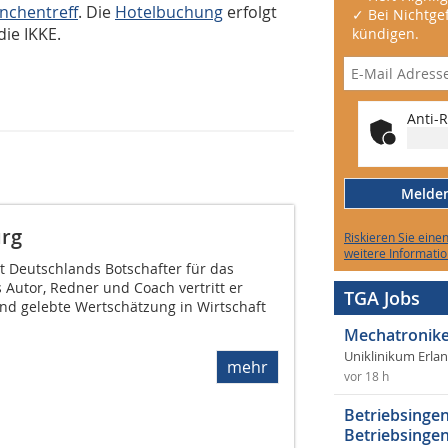
nchentreff
. Die
Hotelbuchung
erfolgt
✓ Bei Nichtgef
ie IKKE.
kündigen.
Anti-R
Melden 
urg
Riskieren Sie eine
weitere Informatio
st Deutschlands Botschafter für das
 Autor, Redner und Coach vertritt er
TGA Jobs
und gelebte Wertschätzung in Wirtschaft
Mechatronike
Uniklinikum Erla
mehr
vor 18 h
Betriebsingen
Betriebsingen