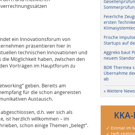
Gesellenprüfun
nverrechnungssätzen
Sommerprüfung
Feierliche Zeug
ersten Technik
Klimasystemtec
Frische Impuls
indet ein Innovationsforum von
Startups auf de
nternehmen präsentieren hier in
ktuellen technischen Innovationen und
Aggreko baut P
neuem Standort
s die Möglichkeit haben, zwischen den
 den Vorträgen im Hauptforum zu
BDR Thermea sc
Übernahme der 
ab
etworking“ geben. Bereits am
» Weitere News
ehempfang für die schon angereisten
munikativen Austausch.
abgeschlossen, d.h. wer sich als
KKA-
, ist herzlich willkommen – im
hrieben, schon einige Themen „belegt“.
✓ Einmal im M
✓ Heft-Highli