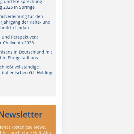
g und Freisprechung
 2026 in Springe
nisverleihung für den
erjahrgang der Kälte- und
hnik in Lindau
e und Perspektiven:
r Chillventa 2026
räsenz in Deutschland mit
 in Pfungstadt aus
hließt vollständige
italienischen G.I. Holding
Newsletter
onat kostenlose News.
ghts – auch ohne Heft-Abo.