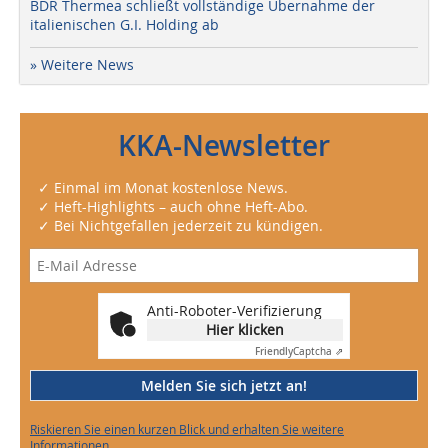
BDR Thermea schließt vollständige Übernahme der
italienischen G.I. Holding ab
» Weitere News
KKA-Newsletter
✓ Einmal im Monat kostenlose News.
✓ Heft-Highlights – auch ohne Heft-Abo.
✓ Bei Nichtgefallen jederzeit zu kündigen.
Anti-Roboter-Verifizierung
Hier klicken
Friendly
Captcha ⇗
Melden Sie sich jetzt an!
Riskieren Sie einen kurzen Blick und erhalten Sie weitere
Informationen.