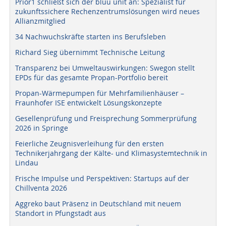
Prior1 schließt sich der bluu unit an: Spezialist für
zukunftssichere Rechenzentrumslösungen wird neues
Allianzmitglied
34 Nachwuchskräfte starten ins Berufsleben
Richard Sieg übernimmt Technische Leitung
Transparenz bei Umweltauswirkungen: Swegon stellt
EPDs für das gesamte Propan-Portfolio bereit
Propan-Wärmepumpen für Mehrfamilienhäuser –
Fraunhofer ISE entwickelt Lösungskonzepte
Gesellenprüfung und Freisprechung Sommerprüfung
2026 in Springe
Feierliche Zeugnisverleihung für den ersten
Technikerjahrgang der Kälte- und Klimasystemtechnik in
Lindau
Frische Impulse und Perspektiven: Startups auf der
Chillventa 2026
Aggreko baut Präsenz in Deutschland mit neuem
Standort in Pfungstadt aus