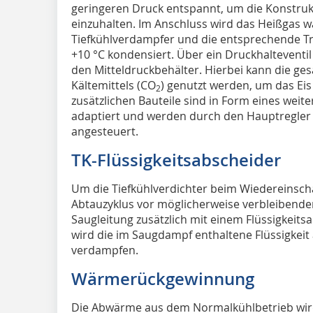
geringeren Druck entspannt, um die Konstru
einzuhalten. Im Anschluss wird das Heißgas 
Tiefkühlverdampfer und die entsprechende Tr
+10 °C kondensiert. Über ein Druckhalteventil 
den Mitteldruckbehälter. Hierbei kann die 
Kältemittels (CO
) genutzt werden, um das Eis 
2
zusätzlichen Bauteile sind in Form eines weit
adaptiert und werden durch den Hauptregler 
angesteuert.
TK-Flüssigkeitsabscheider
Um die Tiefkühlverdichter beim Wiedereinsc
Abtauzyklus vor möglicherweise verbleibender F
Saugleitung zusätzlich mit einem Flüssigkeit
wird die im Saugdampf enthaltene Flüssigkei
verdampfen.
Wärmerückgewinnung
Die Abwärme aus dem Normalkühlbetrieb wird