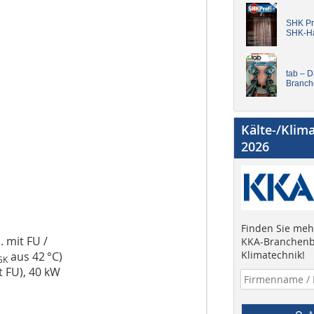
SHK Pro
SHK-H
tab – 
Branch
Kälte-/Klim
2026
Finden Sie mehr
. mit FU /
KKA-Branchenb
Klimatechnik!
aus 42 °C)
GK
it FU), 40 kW