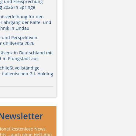
g und Freisprechung
 2026 in Springe
nisverleihung für den
erjahrgang der Kälte- und
hnik in Lindau
e und Perspektiven:
r Chillventa 2026
räsenz in Deutschland mit
 in Pfungstadt aus
hließt vollständige
italienischen G.I. Holding
Newsletter
onat kostenlose News.
ghts – auch ohne Heft-Abo.