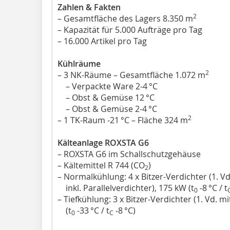
Zahlen & Fakten
2
– Gesamtfläche des Lagers 8.350 m
– Kapazität für 5.000 Aufträge pro Tag
– 16.000 Artikel pro Tag
Kühlräume
2
– 3 NK-Räume – Gesamtfläche 1.072 m
– Verpackte Ware 2-4 °C
– Obst & Gemüse 12 °C
– Obst & Gemüse 2-4 °C
2
– 1 TK-Raum -21 °C – Fläche 324 m
Kälteanlage ROXSTA G6
– ROXSTA G6 im Schallschutzgehäuse
– Kältemittel R 744 (CO
)
2
– Normalkühlung: 4 x Bitzer-Verdichter (1. Vd
inkl. Parallelverdichter), 175 kW (t
-8 °C / t
0
– Tiefkühlung: 3 x Bitzer-Verdichter (1. Vd. m
(t
-33 °C / t
-8 °C)
0
C