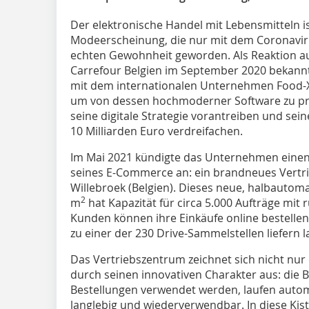
Der elektronische Handel mit Lebensmitteln is
Modeerscheinung, die nur mit dem Corona­vi
echten Gewohnheit geworden. Als Reaktion a
Carrefour Belgien im September 2020 bekannt,
mit dem internationalen Unternehmen Food-X 
um von dessen hochmoderner Software zu pro
seine digitale Strategie vorantreiben und se
10 Milliarden Euro verdreifachen.
Im Mai 2021 kündigte das Unternehmen einen 
seines E-Commerce an: ein brandneues Vertri
Willebroek (Belgien). Dieses neue, halbautoma
2
m
hat Kapazität für circa 5.000 Aufträge mit 
Kunden können ihre Einkäufe online bestelle
zu einer der 230 Drive-Sammelstellen liefern l
Das Vertriebszentrum zeichnet sich nicht nu
durch seinen innovativen Charakter aus: die 
Bestellungen verwendet werden, laufen autom
langlebig und wiederverwendbar. In diese Kis