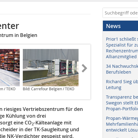
enter
News
ntrum in Belgien
Prior1 schließt 
Spezialist für 
Rechenzentrum
Allianzmitglied
34 Nachwuchskr
Berufsleben
Richard Sieg ü
Leitung
en / TEKO
Bild: Carrefour Belgien / TEKO
Bild: Carrefour Belgien / TEKO
Transparenz b
Swegon stellt 
in riesiges Vertriebszentrum für den
Propan-Portfoli
ge Kühlung von drei
Propan-Wärme
sorgt eine CO
-Kälteanlage mit
Mehrfamilienhä
2
heider in der TK-Saugleitung und
entwickelt Lös
die NK-Verdichter gespeist wird.