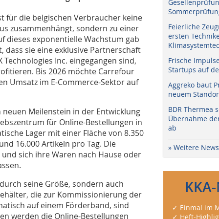
Gesellenprüfun
Sommerprüfung
t für die belgischen Verbraucher keine
Feierliche Zeug
rus zusammenhängt, sondern zu einer
ersten Technik
uf dieses exponentielle Wachstum gab
Klimasystemtec
 dass sie eine exklusive Partnerschaft
Technologies Inc. eingegangen sind,
Frische Impuls
Startups auf de
fitieren. Bis 2026 möchte Carrefour
inen Umsatz im E-Commerce-Sektor auf
Aggreko baut P
neuem Standort
BDR Thermea sc
neuen Meilenstein in der Entwicklung
Übernahme der 
ebszentrum für Online-Bestellungen in
ab
tische Lager mit einer Fläche von 8.350
rund 16.000 Artikeln pro Tag. Die
» Weitere News
n und sich ihre Waren nach Hause oder
assen.
KKA-
r durch seine Größe, sondern auch
Behälter, die zur Kommissionierung der
atisch auf einem Förderband, sind
✓ Einmal im M
ten werden die Online-Bestellungen
✓ Heft-Highli