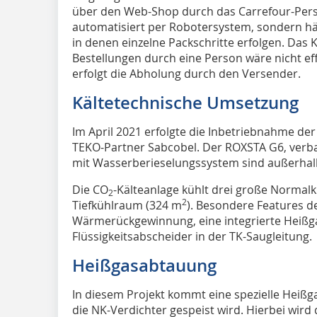
über den Web-Shop durch das Carrefour-Perso
automatisiert per Robotersystem, sondern hän
in denen einzelne Packschritte erfolgen. Das
Bestellungen durch eine Person wäre nicht ef
erfolgt die Abholung durch den Versender.
Kältetechnische Umsetzung
Im April 2021 erfolgte die Inbetriebnahme de
TEKO-Partner Sabcobel. Der ROXSTA G6, verb
mit Wasserberieselungssystem sind außerhalb
Die CO
-Kälteanlage kühlt drei große Normal
2
2
Tiefkühlraum (324 m
). Besondere Features de
Wärmerückgewinnung, eine integrierte Heißg
Flüssigkeitsabscheider in der TK-Saugleitung.
Heißgasabtauung
In diesem Projekt kommt eine spezielle Heiß
die NK-Verdichter gespeist wird. Hierbei wird