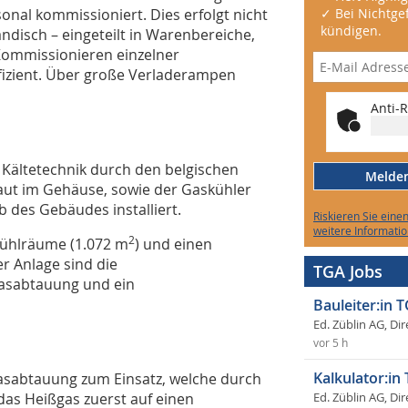
nal kommissioniert. Dies erfolgt nicht
✓ Bei Nichtgef
kündigen.
disch – eingeteilt in Warenbereiche,
 Kommissionieren einzelner
fizient. Über große Verladerampen
Anti-R
r Kältetechnik durch den belgischen
Melden 
aut im Gehäuse, sowie der Gaskühler
 des Gebäudes installiert.
Riskieren Sie eine
weitere Informatio
2
kühlräume (1.072 m
) und einen
r Anlage sind die
TGA Jobs
asabtauung und ein
Bauleiter:in 
Ed. Züblin AG, Dir
vor 5 h
Kalkulator:in
gasabtauung zum Einsatz, welche durch
 das Heißgas zuerst auf einen
Ed. Züblin AG, Dir