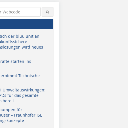
sich der bluu unit an:
zukunftssichere
slösungen wird neues
äfte starten ins
bernimmt Technische
ei Umweltauswirkungen:
EPDs für das gesamte
o bereit
pumpen für
user – Fraunhofer ISE
ungskonzepte