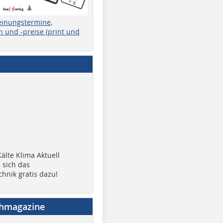
einungstermine,
 und -preise (print und
älte Klima Aktuell
 sich das
chnik gratis dazu!
chmagazine