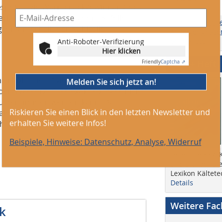
espeist. Die Wärmerückgewinnung des
erlüfteten Fußbodens der TK-Zelle.
Themen, Ersch
keit unterhalb der Kühlzelle
Anzeigengrößen
Anti-Roboter-Verifizierung
online) etc.
Hier klicken
Friendly
Captcha ⇗
Abo + Heft
rhöht die Effizienz im transkritischen
Melden Sie sich jetzt an!
en Wasserzufluss exakt so, dass nicht
t aufgenommen werden kann. Das
Riskieren Sie einen Blick in den letzten Newsletter und
ales Minimum und befreit von weiteren
erhalten Sie weitere Infos!
altsgesetz.
Beispiele, Hinweise: Datenschutz, Analyse, Widerruf
Lesen Sie KKA K
und sichern Sie
Lexikon Kältete
Details
Weitere Fa
k