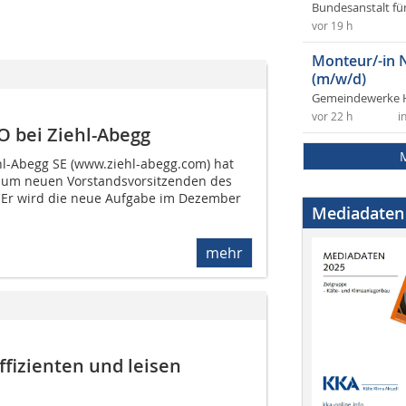
Bundesanstalt fü
vor 19 h
Monteur/-in 
(m/w/d)
Gemeindewerke 
vor 22 h
i
O bei Ziehl-Abegg
ehl-Abegg SE (www.ziehl-abegg.com) hat
 zum neuen Vorstandsvorsitzenden des
Er wird die neue Aufgabe im Dezember
Mediadaten
mehr
fizienten und leisen