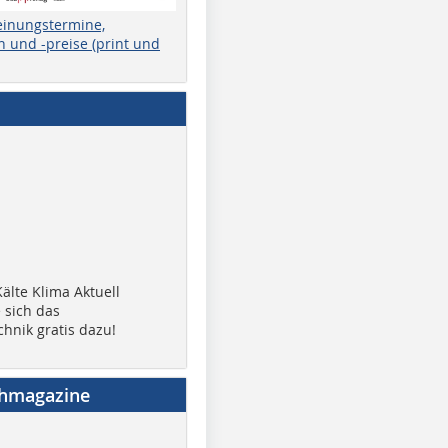
einungstermine,
 und -preise (print und
älte Klima Aktuell
 sich das
chnik gratis dazu!
chmagazine