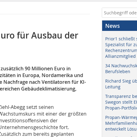
News
Euro für Ausbau der
Prior1 schließt 
Spezialist für 
Rechenzentrum
Allianzmitglied
34 Nachwuchskr
t zusätzlich 90 Millionen Euro in
Berufsleben
itäten in Europa, Nordamerika und
Richard Sieg ü
e Nachfrage nach Ventilatoren für KI-
Leitung
ereichen Gebäudeklimatisierung,
Transparenz b
Swegon stellt 
Ziehl-Abegg setzt seinen
Propan-Portfoli
Wachstumskurs mit einer der größten
Propan-Wärme
Investitionsoffensiven der
Mehrfamilienhä
Unternehmensgeschichte fort.
entwickelt Lös
Zusätzlich zum bereits geplanten