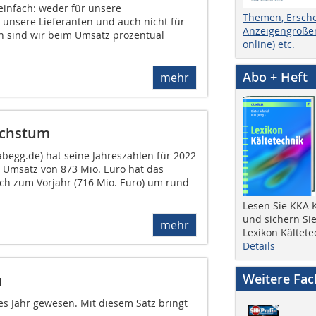
einfach: weder für unsere
Themen, Ersch
 unsere Lieferanten und auch nicht für
Anzeigengrößen
 sind wir beim Umsatz prozentual
online) etc.
Abo + Heft
mehr
achstum
abegg.de) hat seine Jahreszahlen für 2022
m Umsatz von 873 Mio. Euro hat das
ch zum Vorjahr (716 Mio. Euro) um rund
Lesen Sie KKA K
und sichern Sie
mehr
Lexikon Kältete
Details
Weitere Fa
u
tes Jahr gewesen. Mit diesem Satz bringt