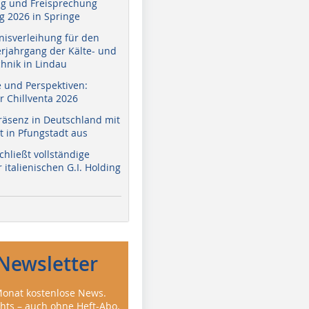
g und Freisprechung
 2026 in Springe
nisverleihung für den
erjahrgang der Kälte- und
hnik in Lindau
e und Perspektiven:
r Chillventa 2026
räsenz in Deutschland mit
 in Pfungstadt aus
hließt vollständige
italienischen G.I. Holding
Newsletter
onat kostenlose News.
ghts – auch ohne Heft-Abo.