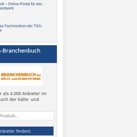
fi – Online-Portal für das
andwerk
Das Fachmedium der TGA-
e
a-Branchenbuch
 als 4.000 Anbieter im
uch der Kälte- und
nbieter finden!