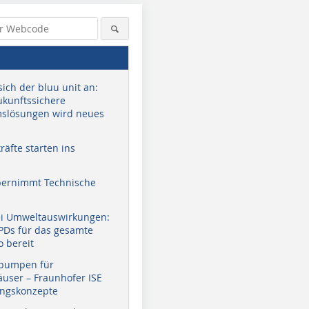
sich der bluu unit an:
zukunftssichere
slösungen wird neues
äfte starten ins
bernimmt Technische
ei Umweltauswirkungen:
EPDs für das gesamte
o bereit
pumpen für
user – Fraunhofer ISE
ungskonzepte