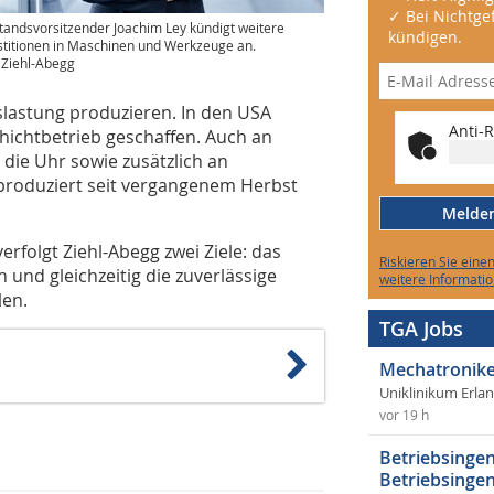
✓ Bei Nichtgef
tandsvorsitzender Joachim Ley kündigt weitere
kündigen.
stitionen in Maschinen und Werkzeuge an.
: Ziehl-Abegg
lastung produzieren. In den USA
Anti-R
hichtbetrieb geschaffen. Auch an
die Uhr sowie zusätzlich an
produziert seit vergangenem Herbst
Melden 
rfolgt Ziehl-Abegg zwei Ziele: das
Riskieren Sie eine
nd gleichzeitig die zuverlässige
weitere Informatio
len.
TGA Jobs
Mechatronike
Uniklinikum Erla
vor 19 h
Betriebsingen
Betriebsingen