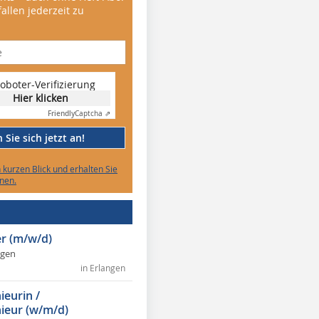
allen jederzeit zu
oboter-Verifizierung
Hier klicken
Friendly
Captcha ⇗
Sie sich jetzt an!
n kurzen Blick und erhalten Sie
nen.
r (m/w/d)
ngen
in Erlangen
ieurin /
ieur (w/m/d)