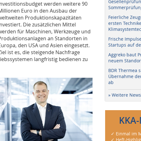
Gesellenprüfun
Investitionsbudget werden weitere 90
Sommerprüfung
Millionen Euro in den Ausbau der
weltweiten Produktionskapazitäten
Feierliche Zeug
ersten Technik
investiert. Die zusätzlichen Mittel
Klimasystemtec
werden für Maschinen, Werkzeuge und
Produktionsanlagen an Standorten in
Frische Impuls
Europa, den USA und Asien eingesetzt.
Startups auf de
Ziel ist es, die steigende Nachfrage
Aggreko baut P
riebssystemen langfristig bedienen zu
neuem Standort
BDR Thermea sc
Übernahme der 
ab
» Weitere News
KKA-
✓ Einmal im M
✓ Heft-Highli