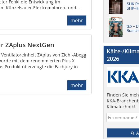
ter Fenkl die Entwicklung im
SHK Pro
im Künzelsauer Elektromotoren- und...
SHK-H
mehr
tab – 
Branch
für ZAplus NextGen
Kälte-/Klim
 Ventilatoreinheit ZAplus von Ziehl-Abegg
2026
wurde mit dem renommierten Plus X
s Produkt überzeugte die Fachjury in
mehr
Finden Sie mehr
KKA-Branchenb
Klimatechnik!
A