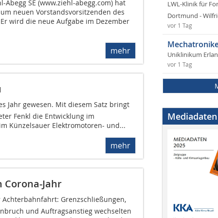
ehl-Abegg SE (www.ziehl-abegg.com) hat
LWL-Klinik für Fo
 zum neuen Vorstandsvorsitzenden des
Dortmund - Wilfri
Er wird die neue Aufgabe im Dezember
vor 1 Tag
Mechatronike
mehr
Uniklinikum Erla
vor 1 Tag
u
tes Jahr gewesen. Mit diesem Satz bringt
Mediadaten
ter Fenkl die Entwicklung im
im Künzelsauer Elektromotoren- und...
mehr
n Corona-Jahr
er Achterbahnfahrt: Grenzschließungen,
inbruch und Auftragsanstieg wechselten