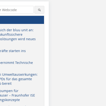
sich der bluu unit an:
zukunftssichere
slösungen wird neues
äfte starten ins
bernimmt Technische
ei Umweltauswirkungen:
EPDs für das gesamte
o bereit
pumpen für
user – Fraunhofer ISE
ungskonzepte