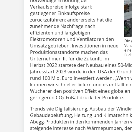
notwendige Erhöhung der
Verkaufspreise infolge stark
gestiegener Einkaufspreise
zurückzuführen; andererseits hat die
zunehmende Nachfrage nach
effizienten und langlebigen
Elektromotoren und Ventilatoren den
Die 
Umsatz getrieben. Investitionen in neue
Vent
eine
Produktionsstandorte machen das
Bild
Unternehmen fit für die Zukunft: im
Herbst 2022 startete der Neubau eines 50-Mio
Jahresstart 2023 wurde in den USA der Grundst
rund 100 Mio. Euro investiert werden. „Wenn
können wir schneller liefern und es entfällt ei
Wucherer den positiven Effekt eines globalen
geringeren CO
-Fußabdruck der Produkte.
2
Trends wie Digitalisierung, Ausbau der Windk
Gebäudebelüftung, Heizung und Klimatechnik 
Abegg-Produkten in den kommenden Jahren we
steigende Interesse nach Wärmepumpen, den B