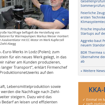
Gesellenprüfun
Sommerprüfung
Feierliche Zeug
ersten Technik
Klimasystemtec
Frische Impuls
große Nachfrage beflügelt die Herstellung von
Startups auf de
ilatoren für Wärmepumpen: Markus Weiser montiert
n Axialventilator mit EC-Motor im Werk Kupferzell
Aggreko baut P
: Ziehl-Abegg
neuem Standort
.-Euro-Werks in Lodz (Polen); zum
BDR Thermea sc
ein für ein neues Werk gelegt, in das
Übernahme der 
ab
 wir näher am Kunden produzieren,
n langer Transport“, erklärt Firmenchef
» Weitere News
 Produktionsnetzwerks auf den
raft, Lebensmittelproduktion sowie
KKA-
werden die Nachfrage nach Ziehl-
iter steigern. Dazu wird das
✓ Einmal im M
edarf an leisen und effizienten
✓ Heft-Highli