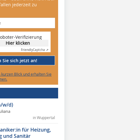
allen jederzeit zu
oboter-Verifizierung
Hier klicken
Friendly
Captcha ⇗
Sie sich jetzt an!
n kurzen Blick und erhalten Sie
nen.
/w/d)
Juliana
in Wuppertal
niker:in für Heizung,
g und Sanitär