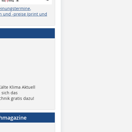
einungstermine,
 und -preise (print und
älte Klima Aktuell
 sich das
chnik gratis dazu!
chmagazine