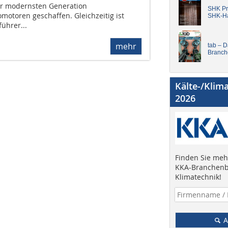
er modernsten Generation
SHK Pro
omotoren geschaffen. Gleichzeitig ist
SHK-H
ührer...
mehr
tab – 
Branch
Kälte-/Klim
2026
Finden Sie mehr
KKA-Branchenb
Klimatechnik!
A