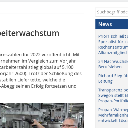
News
beiterwachstum
Prior1 schließt 
Spezialist für 
Rechenzentrum
Allianzmitglied
hreszahlen für 2022 veröffentlicht. Mit
ernehmen im Vergleich zum Vorjahr
34 Nachwuchskr
arbeiterzahl stieg global auf 5.100
Berufsleben
orjahr 2600). Trotz der Schließung des
Richard Sieg ü
tabilen Lieferkette, welche die
Leitung
-Abegg seinen Erfolg fortsetzen und
Transparenz b
Swegon stellt 
Propan-Portfoli
Propan-Wärme
Mehrfamilienhä
entwickelt Lös