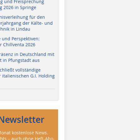
g und Freisprechung
 2026 in Springe
nisverleihung für den
erjahrgang der Kälte- und
hnik in Lindau
e und Perspektiven:
r Chillventa 2026
räsenz in Deutschland mit
 in Pfungstadt aus
hließt vollständige
italienischen G.I. Holding
Newsletter
onat kostenlose News.
ghts – auch ohne Heft-Abo.