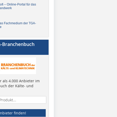
fi – Online-Portal für das
andwerk
Das Fachmedium der TGA-
e
a-Branchenbuch
 als 4.000 Anbieter im
uch der Kälte- und
nbieter finden!