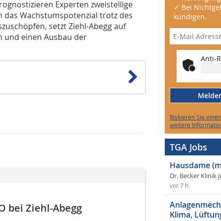
rognostizieren Experten zweistellige
✓ Bei Nichtgef
m das Wachstumspotenzial trotz des
kündigen.
zuschöpfen, setzt Ziehl-Abegg auf
n und einen Ausbau der
Anti-R
Melden 
Riskieren Sie eine
weitere Informatio
TGA Jobs
Hausdame (m
Dr. Becker Klinik 
vor 7 h
Anlagenmecha
O bei Ziehl-Abegg
Klima, Lüftun