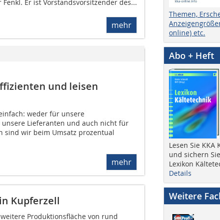
r Fenkl. Er ist Vorstandsvorsitzender des...
Themen, Ersch
Anzeigengrößen
mehr
online) etc.
Abo + Heft
fizienten und leisen
einfach: weder für unsere
 unsere Lieferanten und auch nicht für
 sind wir beim Umsatz prozentual
Lesen Sie KKA K
und sichern Sie
mehr
Lexikon Kältete
Details
Weitere Fa
in Kupferzell
weitere Produktionsfläche von rund