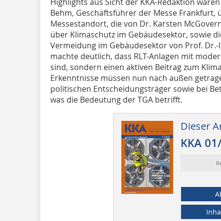
Highlights aus Sicht der KKA-Redaktion ware
Behm, Geschäftsführer der Messe Frankfurt,
Messestandort, die von Dr. Karsten McGovern
über Klimaschutz im Gebäudesektor, sowie die
Vermeidung im Gebäudesektor von Prof. Dr.-I
machte deutlich, dass RLT-Anlagen mit modern
sind, sondern einen aktiven Beitrag zum Klima
Erkenntnisse müssen nun nach außen getrage
politischen Entscheidungsträger sowie bei B
was die Bedeutung der TGA betrifft.
Dieser Ar
KKA 01
R
A
Inha