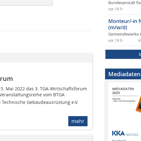
Bundesanstalt fü
vor 16 h
Monteur/-in 
(m/w/d)
Gemeindewerke 
vor 19 h
i
Mediadaten
forum
 5. Mai 2022 das 3. TGA-Wirtschaftsforum
e Veranstaltungsreihe vom BTGA 
 Technische Gebäudeausrüstung e.V.
mehr