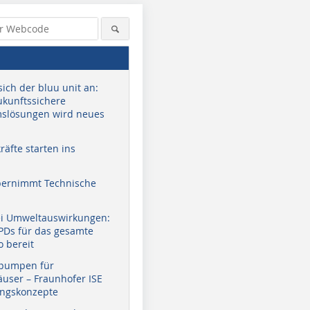
sich der bluu unit an:
zukunftssichere
slösungen wird neues
äfte starten ins
bernimmt Technische
ei Umweltauswirkungen:
EPDs für das gesamte
o bereit
pumpen für
user – Fraunhofer ISE
ungskonzepte