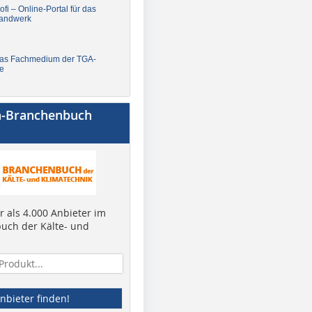
fi – Online-Portal für das
andwerk
Das Fachmedium der TGA-
e
a-Branchenbuch
 als 4.000 Anbieter im
uch der Kälte- und
nbieter finden!