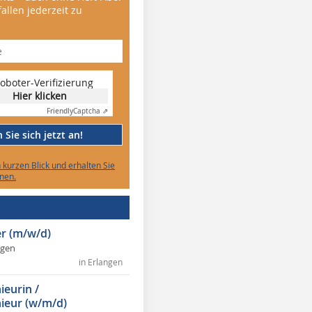
allen jederzeit zu
oboter-Verifizierung
Hier klicken
Friendly
Captcha ⇗
Sie sich jetzt an!
n kurzen Blick und erhalten Sie
nen.
r (m/w/d)
ngen
in Erlangen
ieurin /
ieur (w/m/d)