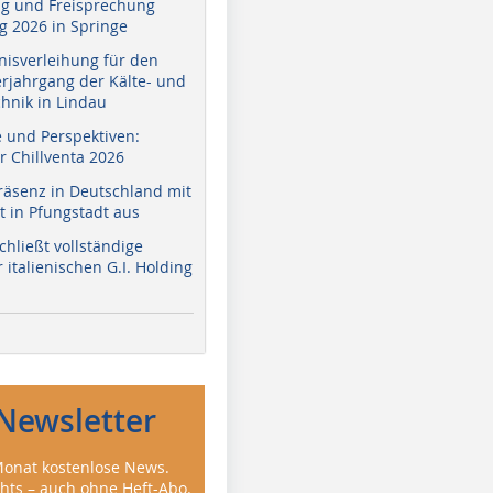
g und Freisprechung
 2026 in Springe
nisverleihung für den
erjahrgang der Kälte- und
hnik in Lindau
e und Perspektiven:
r Chillventa 2026
räsenz in Deutschland mit
 in Pfungstadt aus
hließt vollständige
italienischen G.I. Holding
Newsletter
onat kostenlose News.
ghts – auch ohne Heft-Abo.