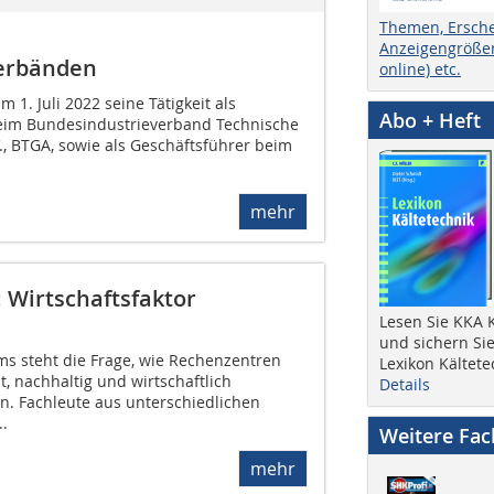
Themen, Ersch
Anzeigengrößen
Verbänden
online) etc.
 1. Juli 2022 seine Tätigkeit als
Abo + Heft
eim Bundesindustrieverband Technische
, BTGA, sowie als Geschäftsführer beim
mehr
: Wirtschaftsfaktor
Lesen Sie KKA K
und sichern Sie
ms steht die Frage, wie Rechenzentren
Lexikon Kältete
t, nachhaltig und wirtschaftlich
Details
. Fachleute aus unterschiedlichen
.
Weitere Fa
mehr