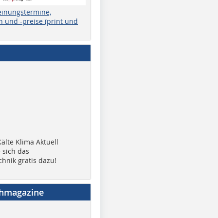
einungstermine,
 und -preise (print und
älte Klima Aktuell
 sich das
chnik gratis dazu!
chmagazine