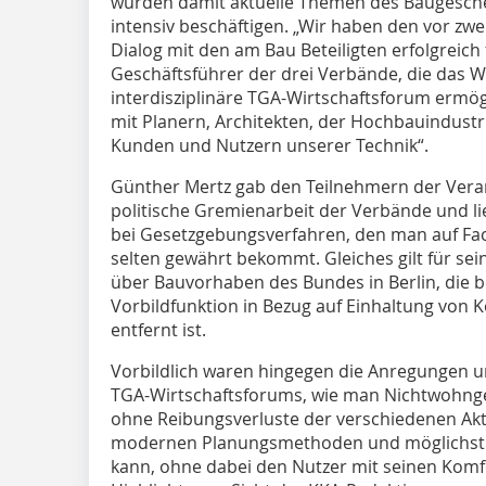
wurden damit aktuelle Themen des Baugesche
intensiv beschäftigen. „Wir haben den vor zwei
Dialog mit den am Bau Beteiligten erfolgreich 
Geschäftsführer der drei Verbände, die das W
interdisziplinäre TGA-Wirtschaftsforum ermög
mit Planern, Architekten, der Hochbauindus
Kunden und Nutzern unserer Technik“.
Günther Mertz gab den Teilnehmern der Veranst
politische Gremienarbeit der Verbände und lief
bei Gesetzgebungsverfahren, den man auf Fac
selten gewährt bekommt. Gleiches gilt für se
über Bauvorhaben des Bundes in Berlin, die b
Vorbildfunktion in Bezug auf Einhaltung von 
entfernt ist.
Vorbildlich waren hingegen die Anregungen 
TGA-Wirtschaftsforums, wie man Nichtwohnge
ohne Reibungsverluste der verschiedenen Ak
modernen Planungsmethoden und möglichst e
kann, ohne dabei den Nutzer mit seinen Komf