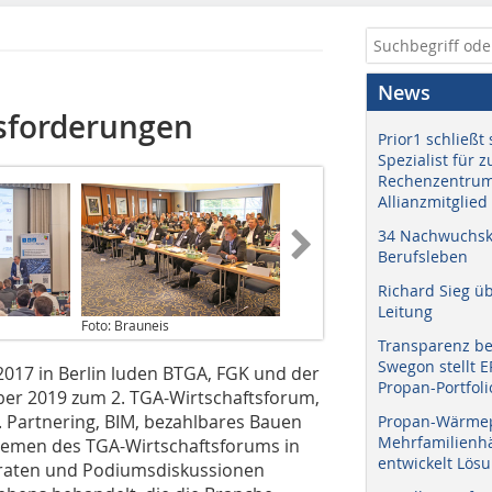
News
sforderungen
Prior1 schließt 
Spezialist für 
Rechenzentrum
Allianzmitglied
34 Nachwuchskr
Berufsleben
Richard Sieg ü
Leitung
Foto: Brauneis
Transparenz b
Swegon stellt 
2017 in Berlin luden BTGA, FGK und der
Propan-Portfoli
ber 2019 zum 2. TGA-Wirtschaftsforum,
. Partnering, BIM, bezahlbares Bauen
Propan-Wärme
Mehrfamilienhä
hemen des TGA-Wirtschaftsforums in
entwickelt Lös
eraten und Podiumsdiskussionen