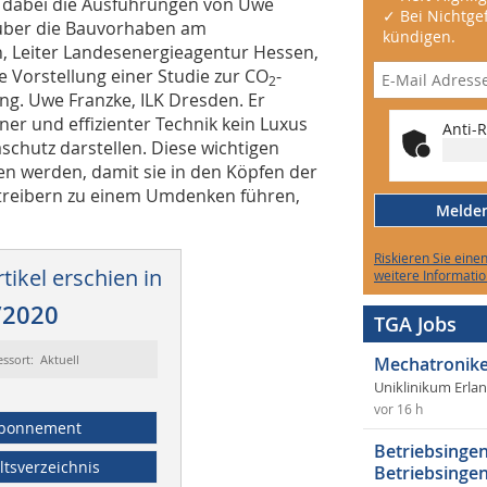
n dabei die Ausführungen von Uwe
✓ Bei Nichtgef
 über die Bauvorhaben am
kündigen.
, Leiter Landesenergieagentur Hessen,
 Vorstellung einer Studie zur CO
-
2
ng. Uwe Franzke, ILK Dresden. Er
er und effizienter Technik kein Luxus
Anti-R
schutz darstellen. Diese wichtigen
n werden, damit sie in den Köpfen der
etreibern zu einem Umdenken führen,
Melden 
Riskieren Sie eine
tikel erschien in
weitere Informatio
/2020
TGA Jobs
essort: Aktuell
Mechatronike
Uniklinikum Erla
vor 16 h
bonnement
Betriebsingen
ltsverzeichnis
Betriebsingen