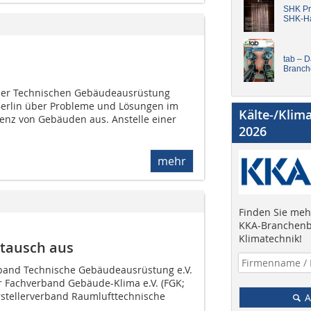
SHK Pro
SHK-H
tab – 
Branch
 der Technischen Gebäudeausrüstung
 Berlin über Probleme und Lösungen im
Kälte-/Klim
ienz von Gebäuden aus. Anstelle einer
2026
mehr
Finden Sie mehr
KKA-Branchenb
Klimatechnik!
tausch aus
band Technische Gebäudeausrüstung e.V.
r Fachverband Gebäude-Klima e.V. (FGK;
stellerverband Raumlufttechnische
A