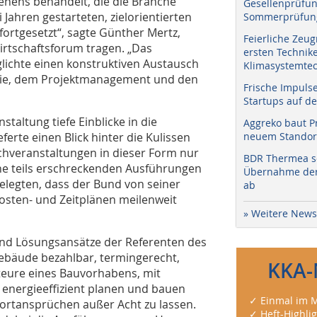
hens behandelt, die die Branche
Gesellenprüfun
 Jahren gestarteten, zielorientierten
Sommerprüfung
fortgesetzt“, sagte Günther Mertz,
Feierliche Zeug
irtschaftsforum tragen. „Das
ersten Technik
lichte einen konstruktiven Austausch
Klimasystemtec
trie, dem Projektmanagement und den
Frische Impuls
Startups auf de
altung tiefe Einblicke in die
Aggreko baut P
erte einen Blick hinter die Kulissen
neuem Standort
hveranstaltungen in dieser Form nur
BDR Thermea sc
ine teils erschreckenden Ausführungen
Übernahme der 
elegten, dass der Bund von seiner
ab
Kosten- und Zeitplänen meilenweit
» Weitere News
und Lösungsansätze der Referenten des
bäude bezahlbar, termingerecht,
KKA-
teure eines Bauvorhabens, mit
nergieeffizient planen und bauen
✓ Einmal im M
ortansprüchen außer Acht zu lassen.
✓ Heft-Highli