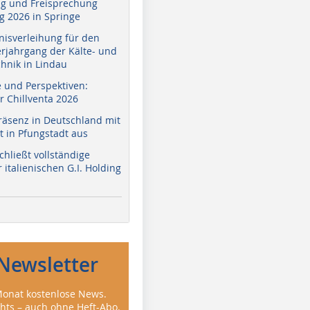
g und Freisprechung
 2026 in Springe
nisverleihung für den
erjahrgang der Kälte- und
hnik in Lindau
e und Perspektiven:
r Chillventa 2026
räsenz in Deutschland mit
 in Pfungstadt aus
hließt vollständige
italienischen G.I. Holding
Newsletter
onat kostenlose News.
ghts – auch ohne Heft-Abo.