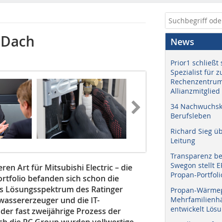
 Dach
News
Prior1 schließt 
Spezialist für 
Rechenzentrum
Allianzmitglied
34 Nachwuchskr
Berufsleben
Richard Sieg ü
Leitung
Transparenz b
Swegon stellt 
n Art für Mitsubishi Electric – die
Propan-Portfoli
rtfolio befanden sich schon die
s Lösungsspektrum des Ratinger
Propan-Wärme
wassererzeuger und die IT-
Mehrfamilienhä
entwickelt Lös
der fast zweijährige Prozess der
ch die RC Group wurden vollwertige