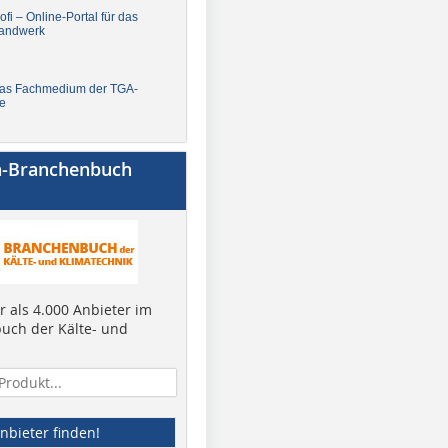
fi – Online-Portal für das
andwerk
Das Fachmedium der TGA-
e
a-Branchenbuch
 als 4.000 Anbieter im
uch der Kälte- und
nbieter finden!