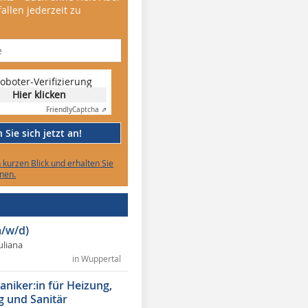
allen jederzeit zu
oboter-Verifizierung
Hier klicken
Friendly
Captcha ⇗
Sie sich jetzt an!
n kurzen Blick und erhalten Sie
nen.
/w/d)
Juliana
in Wuppertal
niker:in für Heizung,
g und Sanitär