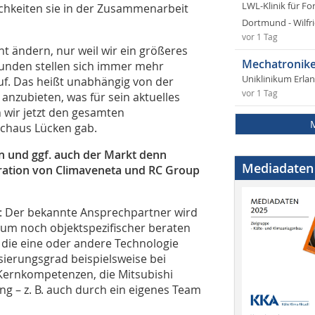
LWL-Klinik für Fo
ichkeiten sie in der Zusammenarbeit
Dortmund - Wilfri
vor 1 Tag
t ändern, nur weil wir ein größeres
Mechatronike
unden stellen sich immer mehr
Uniklinikum Erla
f. Das heißt unabhängig von der
vor 1 Tag
nzubieten, was für sein aktuelles
 wir jetzt den gesamten
rchaus Lücken gab.
 und ggf. auch der Markt denn
Mediadaten
egration von Climaveneta und RC Group
rn: Der bekannte Ansprechpartner wird
rum noch objektspezifischer beraten
n die eine oder andere Technologie
sierungsgrad beispielsweise bei
 Kernkompetenzen, die Mitsubishi
ung – z. B. auch durch ein eigenes Team