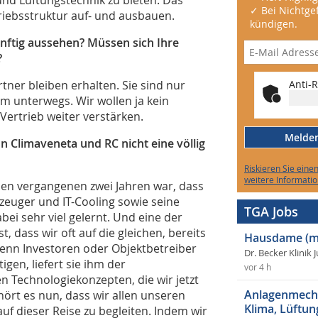
✓ Bei Nichtgef
riebsstruktur auf- und ausbauen.
kündigen.
nftig aussehen? Müssen sich Ihre
?
ner bleiben erhalten. Sie sind nur
Anti-R
 unterwegs. Wir wollen ja kein
ertrieb weiter verstärken.
Melden 
 Climaveneta und RC nicht eine völlig
Riskieren Sie eine
weitere Informatio
den vergangenen zwei Jahren war, dass
rzeuger und IT-Cooling sowie seine
TGA Jobs
ei sehr viel gelernt. Und eine der
, dass wir oft auf die gleichen, bereits
Hausdame (m
enn Investoren oder Objektbetreiber
Dr. Becker Klinik 
gen, liefert sie ihm der
vor 4 h
 Technologiekonzepten, die wir jetzt
Anlagenmecha
ört es nun, dass wir allen unseren
Klima, Lüftun
f dieser Reise zu begleiten. Indem wir