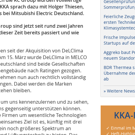
Gesellenprüfun
e KKA sprach dazu mit Holger Thiesen,
Sommerprüfung
bei Mitsubishi Electric Deutschland.
Feierliche Zeug
ersten Technik
oup sind jetzt seit rund zwei Jahren
Klimasystemtec
 dieser Zeit bereits passiert und wie
Frische Impuls
Startups auf de
n seit der Akquisition von DeLClima
Aggreko baut P
. Am 15. März wurde DeLClima in MELCO
neuem Standort
Deutschland sind beide Gesellschaften
BDR Thermea sc
mengebäude nach Ratingen gezogen.
Übernahme der 
ehmen nun auch rechtlich vollständig
ab
gangen. Dabei werden die Marken
tehen bleiben.
» Weitere News
t, um uns kennenzulernen und zu sehen,
uns gegenseitig unterstützen können.
KKA-
de Firmen um wesentliche Technologien
insames Ziel ist es, künftig mit drei
 ein noch größeres Spektrum an
✓ Einmal im M
✓ Heft-Highli
 und Lüftungstechnik zu bieten. Das