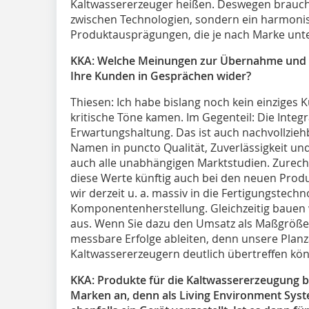
Kaltwassererzeuger heißen. Deswegen brauche
zwischen Technologien, sondern ein harmoni
Produktausprägungen, die je nach Marke unte
KKA: Welche Meinungen zur Übernahme und E
Ihre Kunden in Gesprächen wider?
Thiesen:
Ich habe bislang noch kein einziges
kritische Töne kamen. Im Gegenteil: Die Integ
Erwartungshaltung. Das ist auch nachvollziehba
Namen in puncto Qualität, Zuverlässigkeit und
auch alle unabhängigen Marktstudien. Zurech
diese Werte künftig auch bei den neuen Produ
wir derzeit u. a. massiv in die Fertigungstechn
Komponentenherstellung. Gleichzeitig bauen 
aus. Wenn Sie dazu den Umsatz als Maßgröße 
messbare Erfolge ableiten, denn unsere Planz
Kaltwassererzeugern deutlich übertreffen kö
KKA: Produkte für die Kaltwassererzeugung bi
Marken an, denn als Living Environment System