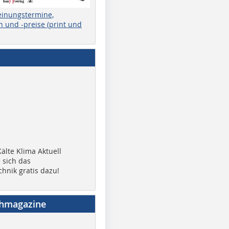
einungstermine,
 und -preise (print und
älte Klima Aktuell
 sich das
chnik gratis dazu!
chmagazine