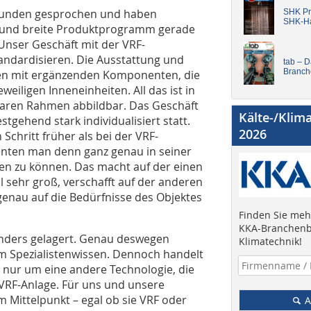
 Kunden gesprochen und haben
SHK Pro
SHK-H
 und breite Produktprogramm gerade
 Unser Geschäft mit der VRF-
tandardisieren. Die Ausstattung und
tab – 
Branch
men mit ergänzenden Komponenten, die
eiligen Inneneinheiten. All das ist in
aren Rahmen abbildbar. Das Geschäft
Kälte-/Klim
tgehend stark individualisiert statt.
2026
 Schritt früher als bei der VRF-
nten man denn ganz genau in seiner
len zu können. Das macht auf der einen
 sehr groß, verschafft auf der anderen
genau auf die Bedürfnisse des Objektes
Finden Sie mehr
KKA-Branchenb
anders gelagert. Genau deswegen
Klimatechnik!
m Spezialistenwissen. Dennoch handelt
s nur um eine andere Technologie, die
 VRF-Anlage. Für uns und unsere
 Mittelpunkt – egal ob sie VRF oder
A