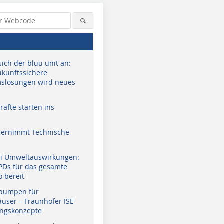
sich der bluu unit an:
zukunftssichere
slösungen wird neues
äfte starten ins
bernimmt Technische
ei Umweltauswirkungen:
EPDs für das gesamte
o bereit
pumpen für
user – Fraunhofer ISE
ungskonzepte