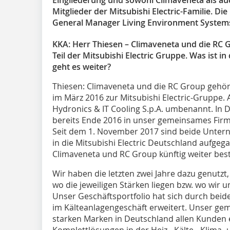
Mitglieder der Mitsubishi Electric-Familie. Di
General Manager Living Environment Systems 
KKA: Herr Thiesen – Climaveneta und die RC Gr
Teil der Mitsubishi Electric Gruppe. Was ist in
geht es weiter?
Thiesen:
Climaveneta und die RC Group gehöre
im März 2016 zur Mitsubishi Electric-Gruppe
Hydronics & IT Cooling S.p.A. umbenannt. In 
bereits Ende 2016 in unser gemeinsames Fir
Seit dem 1. November 2017 sind beide Untern
in die Mitsubishi Electric Deutschland aufge
Climaveneta und RC Group künftig weiter bes
Wir haben die letzten zwei Jahre dazu genutz
wo die jeweiligen Stärken liegen bzw. wo wir 
Unser Geschäftsportfolio hat sich durch bei
im Kälteanlagengeschäft erweitert. Unser geme
starken Marken in Deutschland allen Kunden
Komplettlösungen in der Heiz-, Kälte-, Klima-