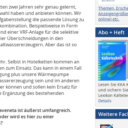
ten zwei Jahren sehr genau gelernt,
Themen, Ersch
swahl haben und anbieten können. Wir
Anzeigengrößen
ufgabenstellung die passende Lösung zu
online) etc.
kombination. Beispielsweise in Form
nd einer VRF-Anlage für die selektive
Abo + Heft
 hier Überschneidungen in den
ltwassererzeugern. Aber das ist so
mehr. Selbst in Hotelketten kommen an
n zum Einsatz. Das kann in einem Fall
sorgung plus unsere Wärmepumpe
wassererzeugung sein und im anderen
Lesen Sie KKA K
er können und sollen kein Ersatz für
und sichern Sie
ive Ergänzung des bestehenden
Lexikon Kältete
Details
veneta ist äußerst umfangreich.
Weitere Fa
oder wird es hier zu einer
n?