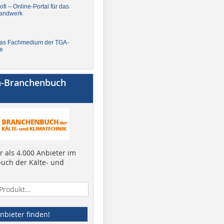
fi – Online-Portal für das
andwerk
Das Fachmedium der TGA-
e
a-Branchenbuch
 als 4.000 Anbieter im
uch der Kälte- und
nbieter finden!