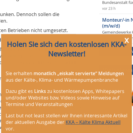
Bundesanstalt fü
vor 23 h
unken. Dennoch sollen die
Monteur/-in 
den.
(m/w/d)
sten Betrieben nicht umgesetzt.
Gemeindewerke 
x
vor 1 Tag
i
t bei der IKKE statt.
Holen Sie sich den kostenlosen KKA-
 Naturschutz und nukleare Sicherheit
Newsletter!
.kaeltemittel-info.de ausschließlich
och sollten sich Firmen, die natürliche
Mediadaten
Sie erhalten
monatlich „eiskalt servierte“ Meldungen
 eine Momentaufnahme zu aktuellen
aus der Kälte-, Klima- und Wärmepumpenbranche
Dazu gibt es
Links
zu kostenlosen Apps, Whitepapers
it einhergehenden Probleme für
und/oder Websites bzw. Videos sowie Hinweise auf
Forderung der Bonner Stimme in
Termine und Veranstaltungen
Tisch“ in einem konstruktiven Kreis
ch“ beim UBA in Dessau am 02. Februar
Last but not least stellen wir Ihnen interessante Artikel
 vom UBA zu viele Vertreter der Branche
der aktuellen Ausgabe der
KKA – Kälte Klima Aktuell
aren damals durch die straffe
vor.