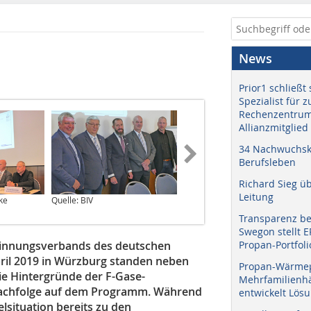
News
Prior1 schließt 
Spezialist für 
Rechenzentrum
Allianzmitglied
34 Nachwuchskr
Berufsleben
Richard Sieg ü
Leitung
ke
Quelle: BIV
Quelle: Marlene Klocke
Transparenz b
Swegon stellt 
sinnungsverbands des deutschen
Propan-Portfoli
ril 2019 in Würzburg standen neben
Propan-Wärme
e Hintergründe der F-Gase-
Mehrfamilienhä
achfolge auf dem Programm. Während
entwickelt Lös
lsituation bereits zu den