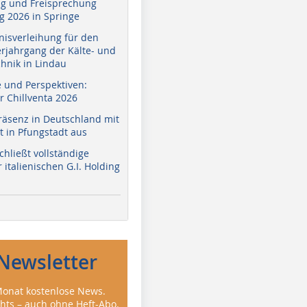
g und Freisprechung
 2026 in Springe
nisverleihung für den
erjahrgang der Kälte- und
hnik in Lindau
e und Perspektiven:
r Chillventa 2026
räsenz in Deutschland mit
 in Pfungstadt aus
hließt vollständige
italienischen G.I. Holding
Newsletter
onat kostenlose News.
ghts – auch ohne Heft-Abo.