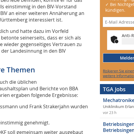
✓ Bei Nichtgef
s einstimmig in den BIV-Vorstand
kündigen.
r BIV an einer weiteren Annäherung an
ttemberg interessiert ist.
lich und hatte dazu im Vorfeld
Anti-R
etonte seinerseits, dass er sich als
 wieder gegenseitiges Vertrauen zu
t der Landesinnung in den BIV
Melden 
ere Themen
Riskieren Sie eine
weitere Informatio
ch die üblichen
ushaltsplan und Berichte von BBA
TGA Jobs
rien ergaben folgende Ergebnisse:
Mechatronike
üssmann und Frank Strakerjahn wurden
Uniklinikum Erla
vor 23 h
einstimmig genehmigt.
Betriebsingen
Betriebsingen
KF soll gemeinsam weiter ausgebaut