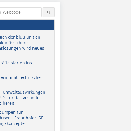
sich der bluu unit an:
zukunftssichere
slösungen wird neues
äfte starten ins
bernimmt Technische
ei Umweltauswirkungen:
EPDs für das gesamte
o bereit
pumpen für
user – Fraunhofer ISE
ungskonzepte