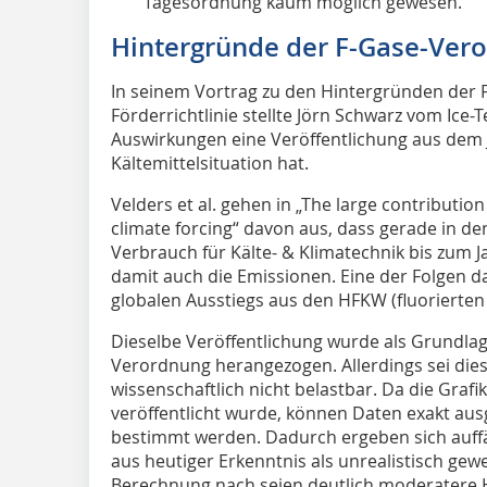
Tagesordnung kaum möglich gewesen.
Hintergründe der F-Gase-Ver
In seinem Vortrag zu den Hintergründen der
Förderrichtlinie stellte Jörn Schwarz vom Ice
Auswirkungen eine Veröffentlichung aus dem J
Kältemittelsituation hat.
Velders et al. gehen in „The large contributio
climate forcing“ davon aus, dass gerade in d
Verbrauch für Kälte- & Klimatechnik bis zum 
damit auch die Emissionen. Eine der Folgen da
globalen Ausstiegs aus den HFKW (fluorierten
Dieselbe Veröffentlichung wurde als Grundlag
Verordnung herangezogen. Allerdings sei dies
wissenschaftlich nicht belastbar. Da die Grafik
veröffentlicht wurde, können Daten exakt au
bestimmt werden. Dadurch ergeben sich auffäl
aus heutiger Erkenntnis als unrealistisch ge
Berechnung nach seien deutlich moderatere 