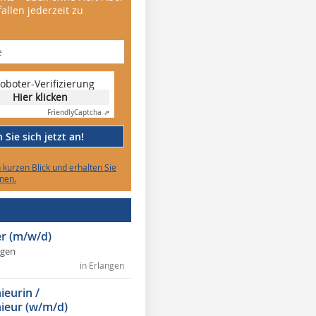
allen jederzeit zu
oboter-Verifizierung
Hier klicken
Friendly
Captcha ⇗
Sie sich jetzt an!
n kurzen Blick und erhalten Sie
nen.
r (m/w/d)
ngen
in Erlangen
ieurin /
ieur (w/m/d)