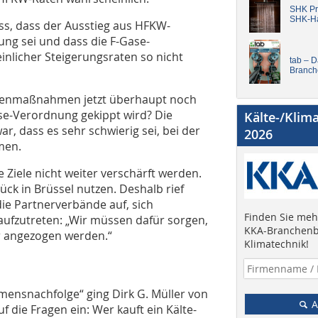
SHK Pro
SHK-H
s, dass der Ausstieg aus HFKW-
mung sei und dass die F-Gase-
nlicher Steigerungsraten so nicht
tab – 
Branch
Gegenmaßnahmen jetzt überhaupt noch
ase-Verordnung gekippt wird? Die
Kälte-/Klim
, dass es sehr schwierig sei, bei der
2026
men.
e Ziele nicht weiter verschärft werden.
ck in Brüssel nutzen. Deshalb rief
e Partnerverbände auf, sich
Finden Sie mehr
aufzutreten: „Wir müssen dafür sorgen,
KKA-Branchenb
r angezogen werden.“
Klimatechnik!
ensnachfolge“ ging Dirk G. Müller von
A
die Fragen ein: Wer kauft ein Kälte-