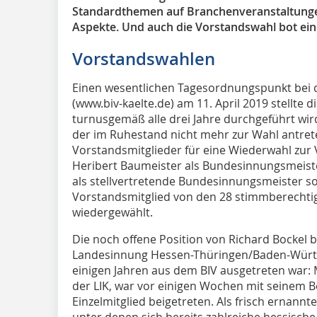
Standardthemen auf Branchenveranstaltungen
Aspekte. Und auch die Vorstandswahl bot ein
Vorstandswahlen
Einen wesentlichen Tagesordnungspunkt bei 
(www.biv-kaelte.de) am 11. April 2019 stellte 
turnusgemäß alle drei Jahre durchgeführt wir
der im Ruhestand nicht mehr zur Wahl antrete
Vorstandsmitglieder für eine Wiederwahl zur
Heribert Baumeister als Bundesinnungsmeiste
als stellvertretende Bundesinnungsmeister so
Vorstandsmitglied von den 28 stimmberechtig
wiedergewählt.
Die noch offene Position von Richard Bockel b
Landesinnung Hessen-Thüringen/Baden-Württe
einigen Jahren aus dem BIV ausgetreten war: 
der LIK, war vor einigen Wochen mit seinem B
Einzelmitglied beigetreten. Als frisch ernannt
unter denen sich bereits zahlreiche hessische