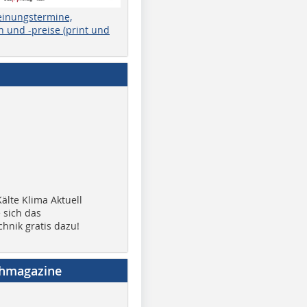
einungstermine,
 und -preise (print und
älte Klima Aktuell
 sich das
chnik gratis dazu!
chmagazine