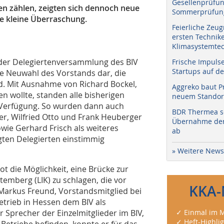
Gesellenprüfun
 zählen, zeigten sich dennoch neue
Sommerprüfung
e kleine Überraschung.
Feierliche Zeug
ersten Technik
Klimasystemtec
der Delegiertenversammlung des BIV
Frische Impuls
Startups auf de
die Neuwahl des Vorstands dar, die
d. Mit Ausnahme von Richard Bockel,
Aggreko baut P
n wollte, standen alle bisherigen
neuem Standort
 Verfügung. So wurden dann auch
BDR Thermea sc
r, Wilfried Otto und Frank Heuberger
Übernahme der 
wie Gerhard Frisch als weiteres
ab
ten Delegierten einstimmig
» Weitere News
ot die Möglichkeit, eine Brücke zur
mberg (LIK) zu schlagen, die vor
KKA-
Markus Freund, Vorstandsmitglied bei
etrieb in Hessen dem BIV als
er Sprecher der Einzelmitglieder im BIV,
✓ Einmal im M
✓ Heft-Highli
 Betriebe befinden, konnte er für das