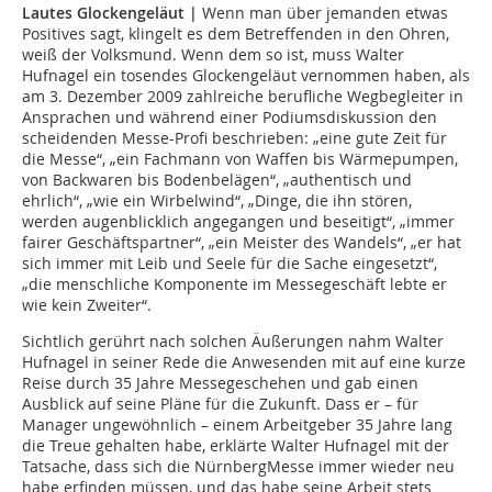
Lautes Glockengeläut
|
Wenn man über jemanden etwas
Positives sagt, klingelt es dem Betreffenden in den Ohren,
weiß der Volksmund. Wenn dem so ist, muss Walter
Hufnagel ein tosendes Glockengeläut vernommen haben, als
am 3. Dezember 2009 zahlreiche berufliche Wegbegleiter in
Ansprachen und während einer Podiumsdiskussion den
scheidenden Messe-Profi beschrieben: „eine gute Zeit für
die Messe“, „ein Fachmann von Waffen bis Wärmepumpen,
von Backwaren bis Bodenbelägen“, „authentisch und
ehrlich“, „wie ein Wirbelwind“, „Dinge, die ihn stören,
werden augenblicklich angegangen und beseitigt“, „immer
fairer Geschäftspartner“, „ein Meister des Wandels“, „er hat
sich immer mit Leib und Seele für die Sache eingesetzt“,
„die menschliche Komponente im Messegeschäft lebte er
wie kein Zweiter“.
Sichtlich gerührt nach solchen Äußerungen nahm Walter
Hufnagel in seiner Rede die Anwesenden mit auf eine kurze
Reise durch 35 Jahre Messegeschehen und gab einen
Ausblick auf seine Pläne für die Zukunft. Dass er – für
Manager ungewöhnlich – einem Arbeitgeber 35 Jahre lang
die Treue gehalten habe, erklärte Walter Hufnagel mit der
Tatsache, dass sich die NürnbergMesse immer wieder neu
habe erfinden müssen, und das habe seine Arbeit stets