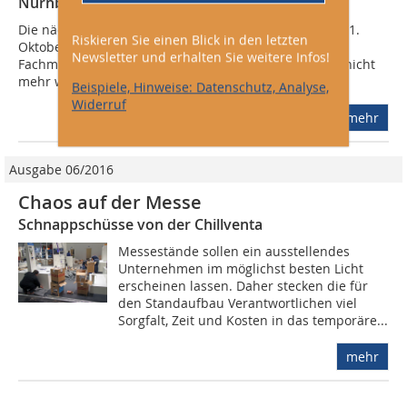
NürnbergMesse
Die nächste Chillventa in Nürnberg findet vom 9. bis 11.
Riskieren Sie einen Blick in den letzten
Oktober 2012 statt. Damit startet die internationale
Newsletter und erhalten Sie weitere Infos!
Fachmesse, Kälte, Raumluft und Wärmepumpen nun nicht
mehr wie gewohnt am Mittwoch,...
Beispiele, Hinweise: Datenschutz, Analyse,
Widerruf
mehr
Ausgabe 06/2016
Chaos auf der Messe
Schnappschüsse von der Chillventa
Messestände sollen ein ausstellendes
Unternehmen im möglichst besten Licht
erscheinen lassen. Daher stecken die für
den Standaufbau Verantwortlichen viel
Sorgfalt, Zeit und Kosten in das temporäre...
mehr