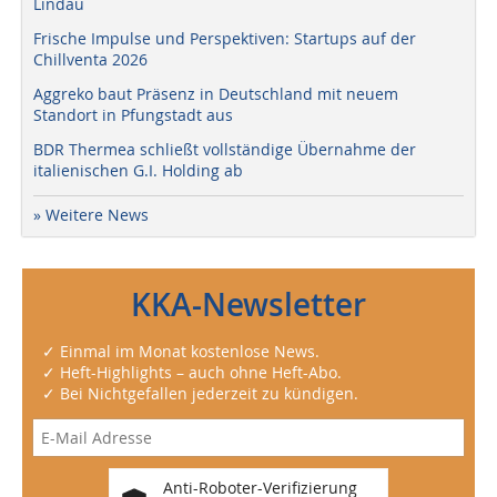
Lindau
Frische Impulse und Perspektiven: Startups auf der
Chillventa 2026
Aggreko baut Präsenz in Deutschland mit neuem
Standort in Pfungstadt aus
BDR Thermea schließt vollständige Übernahme der
italienischen G.I. Holding ab
» Weitere News
KKA-Newsletter
✓ Einmal im Monat kostenlose News.
✓ Heft-Highlights – auch ohne Heft-Abo.
✓ Bei Nichtgefallen jederzeit zu kündigen.
Anti-Roboter-Verifizierung