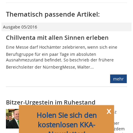
Thematisch passende Artikel:
Ausgabe 05/2016
Chillventa mit allen Sinnen erleben
Eine Messe darf Hochämter zelebrieren, wenn sich eine
Berufsgruppe für ein paar Tage im absoluten
Ausnahmezustand befindet. So beschrieb der frühere
Bereichsleiter der NürnbergMesse, Walter...
mehr
Bitzer-Urgestein im Ruhestand
x
Am 31. März 2021 hatte Hermann Renz
Holen Sie sich den
seinen letzten Arbeitstag bei Bitzer
kostenlosen KKA-
(www.bitzer.de) in Rottenburg. In kleiner
Runde, Corona-regelkonform und trotzdem