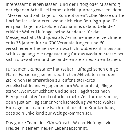
interessant bleiben lassen. Und der Erfolg oder Misserfolg
der eigenen Arbeit sei immer direkt spürbar gewesen, denn
„Messen sind Zahltage für Konzeptionen“. „Die Messe durfte
Hochämter zelebrieren, wenn sich eine Berufsgruppe für
ein paar Tage im absoluten Ausnahmezustand befindet“,
erklärte Walter Hufnagel seine Ausdauer für das
Messegeschäft. Und quasi als Zermonienmeister zeichnete
er in 35 Jahren für ca. 700 Veranstaltungen und 60
verschiedene Themen verantwortlich, wobei es ihm bis zum
Schluss gelang, die Begeisterung für das Medium Messe bei
sich zu bewahren und bei anderen stets neu zu entfachen.
Für seinen „Ruhestand“ hat Walter Hufnagel schon einige
Pläne: Forcierung seiner sportlichen Aktivitäten (mit dem
Ziel einen Halbmarathon zu laufen), stärkeres
gesellschaftliches Engagement im Wohnumfeld, Pflege
seiner „Weinverrückheit“ und seines „Jagdtriebs nach
Bierspezialitäten“ und natürlich mehr Zeit für die Familie,
denn just am Tag seiner Verabschiedung wartete Walter
Hufnagel auch auf die Nachricht aus dem Krankenhaus,
dass sein Enkelkind zur Welt gekommen sei.
Das ganze Team der KKA wünscht Walter Hufnagel viel
Freude in seinem neuen Lebensabschnitt.