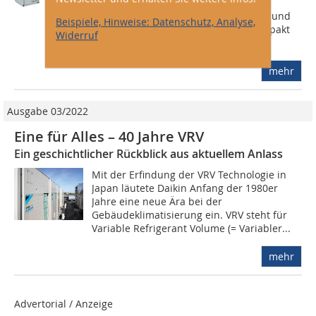
Daikin. Das Gerät besteht aus zwei
getrennten Modulen: dem Verdichter und
Beispiele, Hinweise: Datenschutz, Analyse,
dem Wärmetauscher. Beide sind kompakt
Widerruf
und für die Innenaufstellung...
mehr
Ausgabe 03/2022
Eine für Alles – 40 Jahre VRV
Ein geschichtlicher Rückblick aus aktuellem Anlass
Mit der Erfindung der VRV Technologie in
Japan läutete Daikin Anfang der 1980er
Jahre eine neue Ära bei der
Gebäudeklimatisierung ein. VRV steht für
Variable Refrigerant Volume (= Variabler...
mehr
Advertorial / Anzeige