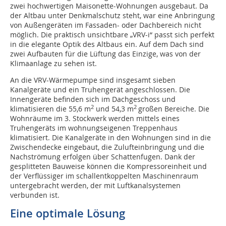
zwei hochwertigen Maisonette-Wohnungen ausgebaut. Da
der Altbau unter Denkmalschutz steht, war eine Anbringung
von Außengeräten im Fassaden- oder Dachbereich nicht
möglich. Die praktisch unsichtbare „VRV-i“ passt sich perfekt
in die elegante Optik des Altbaus ein. Auf dem Dach sind
zwei Aufbauten für die Lüftung das Einzige, was von der
Klimaanlage zu sehen ist.
An die VRV-Wärmepumpe sind insgesamt sieben
Kanalgeräte und ein Truhengerät angeschlossen. Die
Innengeräte befinden sich im Dachgeschoss und
2
2
klimatisieren die 55,6 m
und 54,3 m
großen Bereiche. Die
Wohnräume im 3. Stockwerk werden mittels eines
Truhengeräts im wohnungseigenen Treppenhaus
klimatisiert. Die Kanalgeräte in den Wohnungen sind in die
Zwischendecke eingebaut, die Zulufteinbringung und die
Nachströmung erfolgen über Schattenfugen. Dank der
gesplitteten Bauweise können die Kompressoreinheit und
der Verflüssiger im schallentkoppelten Maschinenraum
untergebracht werden, der mit Luftkanalsystemen
verbunden ist.
Eine optimale Lösung