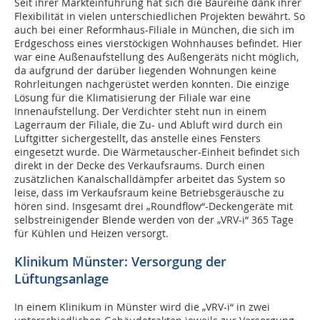
Seit ihrer Markteinführung hat sich die Baureihe dank ihrer
Flexibilität in vielen unterschiedlichen Projekten bewährt. So
auch bei einer Reformhaus-Filiale in München, die sich im
Erdgeschoss eines vierstöckigen Wohnhauses befindet. Hier
war eine Außenaufstellung des Außengeräts nicht möglich,
da aufgrund der darüber liegenden Wohnungen keine
Rohrleitungen nachgerüstet werden konnten. Die einzige
Lösung für die Klimatisierung der Filiale war eine
Innenaufstellung. Der Verdichter steht nun in einem
Lagerraum der Filiale, die Zu- und Abluft wird durch ein
Luftgitter sichergestellt, das anstelle eines Fensters
eingesetzt wurde. Die Wärmetauscher-Einheit befindet sich
direkt in der Decke des Verkaufsraums. Durch einen
zusätzlichen Kanalschalldämpfer arbeitet das System so
leise, dass im Verkaufsraum keine Betriebsgeräusche zu
hören sind. Insgesamt drei „Roundflow“-Deckengeräte mit
selbstreinigender Blende werden von der „VRV-i“ 365 Tage
für Kühlen und Heizen versorgt.
Klinikum Münster: Versorgung der
Lüftungsanlage
In einem Klinikum in Münster wird die „VRV-i“ in zwei