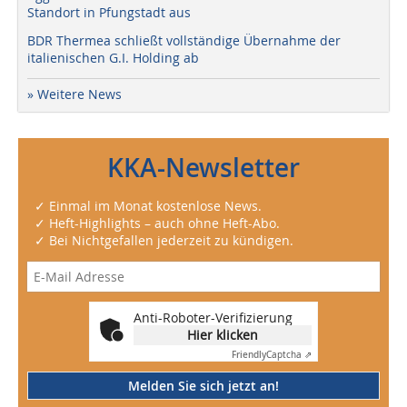
Standort in Pfungstadt aus
BDR Thermea schließt vollständige Übernahme der
italienischen G.I. Holding ab
» Weitere News
KKA-Newsletter
✓ Einmal im Monat kostenlose News.
✓ Heft-Highlights – auch ohne Heft-Abo.
✓ Bei Nichtgefallen jederzeit zu kündigen.
Anti-Roboter-Verifizierung
Hier klicken
Friendly
Captcha ⇗
Melden Sie sich jetzt an!