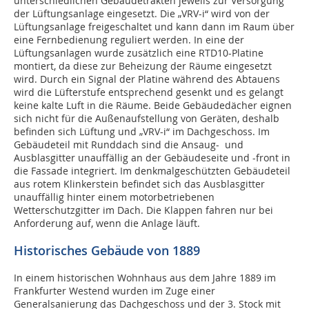
unterschiedlichen Gebäudetrakten jeweils zur Versorgung
der Lüftungsanlage eingesetzt. Die „VRV-i“ wird von der
Lüftungsanlage freigeschaltet und kann dann im Raum über
eine Fernbedienung reguliert werden. In eine der
Lüftungsanlagen wurde zusätzlich eine RTD10-Platine
montiert, da diese zur Beheizung der Räume eingesetzt
wird. Durch ein Signal der Platine während des Abtauens
wird die Lüfterstufe entsprechend gesenkt und es gelangt
keine kalte Luft in die Räume. Beide Gebäudedächer eignen
sich nicht für die Außenaufstellung von Geräten, deshalb
befinden sich Lüftung und „VRV-i“ im Dachgeschoss. Im
Gebäudeteil mit Runddach sind die Ansaug- und
Ausblasgitter unauffällig an der Gebäudeseite und -front in
die Fassade integriert. Im denkmalgeschützten Gebäudeteil
aus rotem Klinkerstein befindet sich das Ausblasgitter
unauffällig hinter einem motorbetriebenen
Wetterschutzgitter im Dach. Die Klappen fahren nur bei
Anforderung auf, wenn die Anlage läuft.
Historisches Gebäude von 1889
In einem historischen Wohnhaus aus dem Jahre 1889 im
Frankfurter Westend wurden im Zuge einer
Generalsanierung das Dachgeschoss und der 3. Stock mit