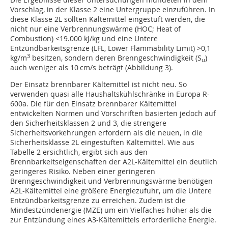
Vorschlag, in der Klasse 2 eine Untergruppe einzuführen. In
diese Klasse 2L sollten Kältemittel eingestuft werden, die
nicht nur eine Verbrennungswärme (HOC; Heat of
Combustion) <19.000 kJ/kg und eine Untere
Entzündbarkeitsgrenze (LFL, Lower Flammability Limit) >0,1
3
kg/m
besitzen, sondern deren Brenngeschwindigkeit (S
)
u
auch weniger als 10 cm/s beträgt (Abbildung 3).
Der Einsatz brennbarer Kältemittel ist nicht neu. So
verwenden quasi alle Haushaltskühlschränke in Europa R-
600a. Die für den Einsatz brennbarer Kältemittel
entwickelten Normen und Vorschriften basierten jedoch auf
den Sicherheitsklassen 2 und 3, die strengere
Sicherheitsvorkehrungen erfordern als die neuen, in die
Sicherheitsklasse 2L eingestuften Kältemittel. Wie aus
Tabelle 2 ersichtlich, ergibt sich aus den
Brennbarkeitseigenschaften der A2L-Kältemittel ein deutlich
geringeres Risiko. Neben einer geringeren
Brenngeschwindigkeit und Verbrennungswärme benötigen
A2L-Kältemittel eine größere Energiezufuhr, um die Untere
Entzündbarkeitsgrenze zu erreichen. Zudem ist die
Mindestzündenergie (MZE) um ein Vielfaches höher als die
zur Entzündung eines A3-Kältemittels erforderliche Energie.