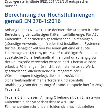
Druckgeräterichtlinie (PED, 2014/68/EU) entsprechen
müssen.
Berechnung der Höchstfüllmengen
gemäß EN 378-1:2016
Anhang C der EN 378-1:2016 definiert die Kriterien für die
Berechnung der zulässigen Kältemittelfüllmenge. Für A2L-
Kältemittel in hermetisch geschlossenen Kälteanlagen
(„Sonstige Anwendungen“) oder fest installierten Systemen
für die Behaglichkeit von Personen gilt eine erlaubte
3
3
Füllmenge von 1,5 x m
(m
= 4 m
x UEG kg/m
), die ohne
1
1
zusätzliche Sicherheitsmaßnahmen und unabhängig von
der Raumgröße verwendet werden darf. Ebenso wurden
erlaubte Füllmengen für nicht fest installierte, ab Werk
geschlossene, alleinstehende Klimageräte oder
Wärmepumpen festgelegt, die keine zusätzlichen
Sicherheitsmaßnahmen erfordern und ebenfalls
unabhängig von der Raumgröße sind. Beispiele hierfür zeigt
Tabelle 3.
Tabelle C.2 in diesem Anhang C behandelt den Einsatz von
Kältemitteln der Sicherheitsklasse A2L. Die
Füllmengenberechnungen richten sich nach speziellen