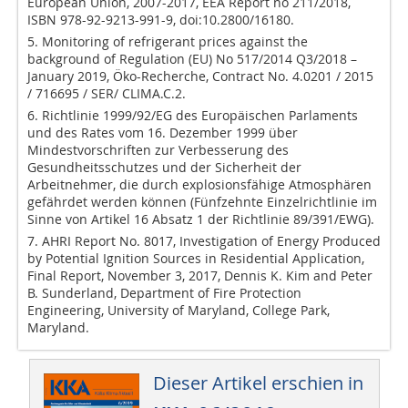
European Union, 2007-2017, EEA Report no 211/2018,
ISBN 978-92-9213-991-9, doi:10.2800/16180.
5. Monitoring of refrigerant prices against the
background of Regulation (EU) No 517/2014 Q3/2018 –
January 2019, Öko-Recherche, Contract No. 4.0201 / 2015
/ 716695 / SER/ CLIMA.C.2.
6. Richtlinie 1999/92/EG des Europäischen Parlaments
und des Rates vom 16. Dezember 1999 über
Mindestvorschriften zur Verbesserung des
Gesundheitsschutzes und der Sicherheit der
Arbeitnehmer, die durch explosionsfähige Atmosphären
gefährdet werden können (Fünfzehnte Einzelrichtlinie im
Sinne von Artikel 16 Absatz 1 der Richtlinie 89/391/EWG).
7. AHRI Report No. 8017, Investigation of Energy Produced
by Potential Ignition Sources in Residential Application,
Final Report, November 3, 2017, Dennis K. Kim and Peter
B. Sunderland, Department of Fire Protection
Engineering, University of Maryland, College Park,
Maryland.
Dieser Artikel erschien in