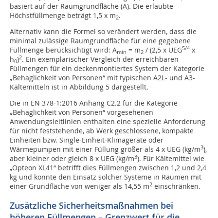
basiert auf der Raumgrundfläche (A). Die erlaubte
Höchstfüllmenge beträgt 1,5 x m
.
2
Alternativ kann die Formel so verändert werden, dass die
minimal zulässige Raumgrundfläche für eine gegebene
5/4
Füllmenge berücksichtigt wird: A
= m
/ (2,5 x UEG
x
min
2
2
h
)
. Ein exemplarischer Vergleich der erreichbaren
0
Füllmengen für ein deckenmontiertes System der Kategorie
„Behaglichkeit von Personen“ mit typischen A2L- und A3-
Kältemitteln ist in Abbildung 5 dargestellt.
Die in EN 378-1:2016 Anhang C2.2 für die Kategorie
„Behaglichkeit von Personen“ vorgesehenen
Anwendungsleitlinien enthalten eine spezielle Anforderung
für nicht feststehende, ab Werk geschlossene, kompakte
Einheiten bzw. Single-Einheit-Klimageräte oder
3
Wärmepumpen mit einer Füllung größer als 4 x UEG (kg/m
),
3
aber kleiner oder gleich 8 x UEG (kg/m
). Für Kältemittel wie
„Opteon XL41“ betrifft dies Füllmengen zwischen 1,2 und 2,4
kg und könnte den Einsatz solcher Systeme in Räumen mit
2
einer Grundfläche von weniger als 14,55 m
einschränken.
Zusätzliche Sicherheitsmaßnahmen bei
höheren Füllmengen – Grenzwert für die