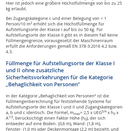
Hier ist jedoch eine größere Höchstfüllmenge von bis zu 25
kg erlaubt.
Bei Zugangskategorie c und einer Belegung von < 1
2
Person/10 m
erhöht sich die Höchstfüllmenge für
Aufstellungsorte der Klasse I auf bis zu 50 kg. Für
Aufstellungsorte der Klasse II gibt es in diesem Fall keine
Füllmengengrenze, vorausgesetzt der Maschinenraum
erfüllt die Anforderungen gemäß EN 378-3:2016 4.2 bzw.
4.3.
Füllmenge für Aufstellungsorte der Klasse I
und II ohne zusätzliche
Sicherheitsvorkehrungen für die Kategorie
„Behaglichkeit von Personen“
In der Kategorie „Behaglichkeit von Personen“ ist die
Füllmengenberechnung für feststehende Systeme für
Aufstellungsorte der Klasse I und II und Zugangskategorien
5/4
a, b und c identisch. Die Formel, m
= 2,5 x UEG
x h
x
max
0
1/2
A
, berücksichtigt einen Faktor Höhe (h
), der sich
0
entweder auf eine Boden- (0,6 m), Wand- (1,8 m),
Fenster- (1,0 m) oder Deckenmontage (2,2 m) bezieht, und