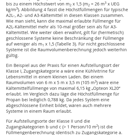
3
bis zu einem Höchstwert von m
x 1,5 (m
= 26 m
x UEG
2
2
3
kg/m
). Abbildung 4 fasst die Höchstfüllmengen für typische
A2L-, A2- und A3-Kältemittel in diesen Klassen zusammen.
Wie man sieht, kann die maximal erlaubte Füllmenge für
A2L-Kältemittel mehr als 10-mal größer sein als für A3-
Kältemittel. Wie weiter oben erwähnt, gilt für (hermetisch)
geschlossene Systeme keine Beschränkung der Füllmenge
auf weniger als m
x 1,5 (Tabelle 3). Für nicht geschlossene
1
Systeme ist die Raumvolumenberechnung jedoch weiterhin
gültig.
Ein Beispiel aus der Praxis für einen Aufstellungsort der
Klasse I, Zugangskategorie a wäre eine Kühlvitrine für
Lebensmittel in einem kleinen Laden. Bei einem
3
Raumvolumen von 6 m x 5 m x 3,5 m (105 m
) wäre eine
Kältemittelfüllmenge von maximal 6,15 kg „Opteon XL20“
erlaubt. Im Vergleich dazu läge die Höchstfüllmenge für
Propan bei lediglich 0,788 kg. Da jedes System eine
abgeschlossene Einheit bildet, wären auch mehrere
Systeme in einem Raum erlaubt.
Für Aufstellungsorte der Klasse II und die
2
Zugangskategorien b und c (> 1 Person/10 m
) ist die
Füllmengenberechnung identisch zu Zugangskategorie a.