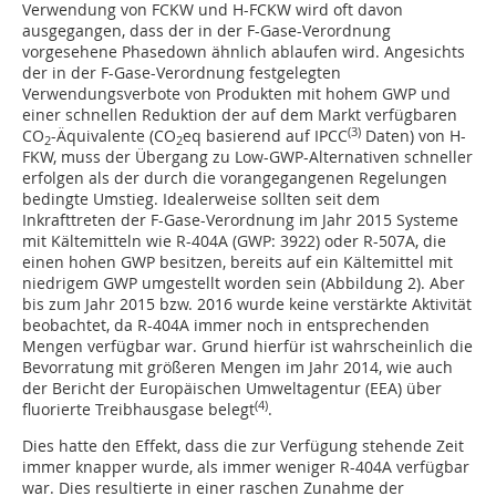
Verwendung von FCKW und H-FCKW wird oft davon
ausgegangen, dass der in der F-Gase-Verordnung
vorgesehene Phasedown ähnlich ablaufen wird. Angesichts
der in der F-Gase-Verordnung festgelegten
Verwendungsverbote von Produkten mit hohem GWP und
einer schnellen Reduktion der auf dem Markt verfügbaren
(3)
CO
-Äquivalente (CO
eq basierend auf IPCC
Daten) von H-
2
2
FKW, muss der Übergang zu Low-GWP-Alternativen schneller
erfolgen als der durch die vorangegangenen Regelungen
bedingte Umstieg. Idealerweise sollten seit dem
Inkrafttreten der F-Gase-Verordnung im Jahr 2015 Systeme
mit Kältemitteln wie R-404A (GWP: 3922) oder R-507A, die
einen hohen GWP besitzen, bereits auf ein Kältemittel mit
niedrigem GWP umgestellt worden sein (Abbildung 2). Aber
bis zum Jahr 2015 bzw. 2016 wurde keine verstärkte Aktivität
beobachtet, da R-404A immer noch in entsprechenden
Mengen verfügbar war. Grund hierfür ist wahrscheinlich die
Bevorratung mit größeren Mengen im Jahr 2014, wie auch
der Bericht der Europäischen Umweltagentur (EEA) über
(4)
fluorierte Treibhausgase belegt
.
Dies hatte den Effekt, dass die zur Verfügung stehende Zeit
immer knapper wurde, als immer weniger R-404A verfügbar
war. Dies resultierte in einer raschen Zunahme der