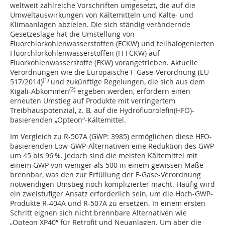
weltweit zahlreiche Vorschriften umgesetzt, die auf die
Umweltauswirkungen von Kältemitteln und Kälte- und
Klimaanlagen abzielen. Die sich ständig verändernde
Gesetzeslage hat die Umstellung von
Fluorchlorkohlenwasserstoffen (FCKW) und teilhalogenierten
Fluorchlorkohlenwasserstoffen (H-FCKW) auf
Fluorkohlenwasserstoffe (FKW) vorangetrieben. Aktuelle
Verordnungen wie die Europäische F-Gase-Verordnung (EU
(1)
517/2014)
und zukünftige Regelungen, die sich aus dem
(2)
Kigali-Abkommen
ergeben werden, erfordern einen
erneuten Umstieg auf Produkte mit verringertem
Treibhauspotenzial, z. B. auf die Hydrofluorolefin(HFO)-
basierenden „Opteon“-Kältemittel.
Im Vergleich zu R-507A (GWP: 3985) ermöglichen diese HFO-
basierenden Low-GWP-Alternativen eine Reduktion des GWP
um 45 bis 96 %. Jedoch sind die meisten Kältemittel mit
einem GWP von weniger als 500 in einem gewissen Maße
brennbar, was den zur Erfüllung der F-Gase-Verordnung
notwendigen Umstieg noch komplizierter macht. Häufig wird
ein zweistufiger Ansatz erforderlich sein, um die Hoch-GWP-
Produkte R-404A und R-507A zu ersetzen. In einem ersten
Schritt eignen sich nicht brennbare Alternativen wie
„Opteon XP40“ für Retrofit und Neuanlagen. Um aber die