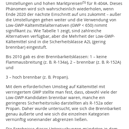
(5)
Umstellungen und hohen Marktpreisen
für R-404A. Dieses
Phänomen wird sich wahrscheinlich wiederholen, wenn
Ende 2020 der nächste Einschnitt auf uns zukommt – außer
die Umstellungen gehen weiter und die Verwendung von
Low-GWP-Kältemittelalternativen (GWP < 650) nimmt
signifikant zu. Wie Tabelle 1 zeigt, sind zahlreiche
Alternativen verfügbar, aber die Mehrheit der Low-GWP-
Kältemittel sind in die Sicherheitsklasse A2L (gering
brennbar) eingestuft.
Bis 2010 gab es drei Brennbarkeitsklassen: 1 – keine
Flammausbreitung (z. B. R-134a), 2 – brennbar (z. B. R-152A)
und
3 – hoch brennbar (z. B. Propan).
Mit dem erforderlichen Umstieg auf Kältemittel mit
verringertem GWP stellte man fest, dass, obwohl viele der
Low-GWP-Kandidaten brennbar waren, manche ein
geringeres Sicherheitsrisiko darstellten als R-152a oder
Propan. Daher wurde untersucht, wie sich die Brennbarkeit
genau äußerte und wie sich die einzelnen Kategorien
vernünftig voneinander abgrenzen ließen.
Die Ergebnisse dieser Untersuchungen mündeten in dem