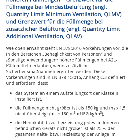
Füllmenge bei Mindestbelüftung (engl.
Quantity Limit Minimum Ventilation, QLMV)
und Grenzwert für die Füllmenge bei
zusätzlicher Belüftung (engl. Quantity Limit
Additional Ventilation, QLAV)
Wie oben erwähnt sieht EN 378:2016 Vorkehrungen vor, die
in den Bereichen „Behaglichkeit von Personen“ und
„Sonstige Anwendungen“ höhere Füllmengen bei A2L-
Kältemitteln erlauben, wenn zusätzliche
Sicherheitsmaßnahmen ergriffen werden. Diese
Vorkehrungen sind in EN 378-1:2016, Anhang C.3 definiert
und erfordern, dass:
das System an einem Aufstellungsort der Klasse II
installiert ist,
die Füllmenge nicht größer ist als 150 kg und m
x 1,5
3
3
3
nicht übersteigt (m
= 130 m
x UEG kg/m
),
3
die Nennkühl- bzw. -heizleistung jedes im Inneren
befindlichen Geräts nicht größer ist als 25 % der
gesamten Kälte- bzw. Heizleistung der Anlage im