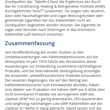
Zündquellen dar. Tabelle 6 fasst die Ergebnisse der durch
das Air-Conditioning, Heating & Refrigeration Institute (AHRI)
(7)
durchgeführten Tests
zusammen. Sie zeigen sehr deutlich,
dass viele Haushaltsgeräte und sogar Reibungsfunken oder
glimmende Zigaretten bei A2L-Kältemitteln nicht als
Zündquellen angesehen werden müssen. Die Zigarette ist
sogar zwei Minuten nach Einbringen in das brennbare
Kältemittel-Luft-Gemisch erloschen.
Zusammenfassung
Seit Veröffentlichung der ersten Studien zu den
Umweltauswirkungen von Kältemittelemissionen auf die
Atmosphäre im Jahr 1974 führte das Verständnis dieser
Auswirkungen zur Entwicklung zunehmend nachhaltigerer
Produkte, und die internationale Gesetzgebung ermutigte
die Anwender, umweltfreundlichere Produkte einzusetzen.
Die neuesten Regelungen, die auf den Beitrag von
Kältemittelemissionen zum Klimawandel abzielen, haben
eine Abkehr von Produkten mit hohem GWP wie R-404A über
nicht brennbaren Produkte mit verringertem GWP wie
„Opteon XP40“ hin zu gering brennbaren, HFO-basierenden
und langfristig nachhaltigen Low-GWP-Kältemitteln wie die
„Opteon XL“-Reihe in Gang gebracht. Damit lassen sich die