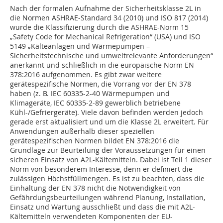
Nach der formalen Aufnahme der Sicherheitsklasse 2L in
die Normen ASHRAE-Standard 34 (2010) und ISO 817 (2014)
wurde die Klassifizierung durch die ASHRAE-Norm 15
„Safety Code for Mechanical Refrigeration“ (USA) und ISO
5149 „Kälteanlagen und Wärmepumpen –
Sicherheitstechnische und umweltrelevante Anforderungen“
anerkannt und schließlich in die europäische Norm EN
378:2016 aufgenommen. Es gibt zwar weitere
gerätespezifische Normen, die Vorrang vor der EN 378
haben (z. B. IEC 60335-2-40 Wärmepumpen und
Klimageräte, IEC 60335-2-89 gewerblich betriebene
Kühl-/Gefriergeräte). Viele davon befinden werden jedoch
gerade erst aktualisiert und um die Klasse 2L erweitert. Für
Anwendungen außerhalb dieser speziellen
gerätespezifischen Normen bildet EN 378:2016 die
Grundlage zur Beurteilung der Voraussetzungen für einen
sicheren Einsatz von A2L-Kältemitteln. Dabei ist Teil 1 dieser
Norm von besonderem Interesse, denn er definiert die
zulässigen Höchstfüllmengen. Es ist zu beachten, dass die
Einhaltung der EN 378 nicht die Notwendigkeit von
Gefährdungsbeurteilungen während Planung, Installation,
Einsatz und Wartung ausschließt und dass die mit A2L-
Kältemitteln verwendeten Komponenten der EU-