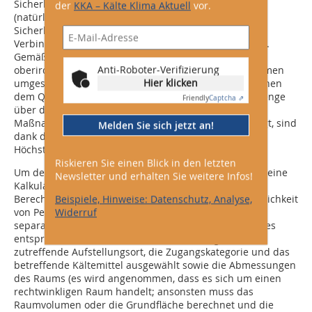
Sicherheitsmaßnahmen wie zusätzliche Belüftung
der
KKA – Kälte Klima Aktuell
vor.
(natürliche oder mechanische Lüftung),
Sicherheitsabsperrventile oder Sicherheits­alarme in
Verbindung mit Leckagedetektoren eingesetzt werden.
Gemäß EN 378-1:2016 Anhang C3.2.2.2 muss für
Anti-Roboter-Verifizierung
oberirdische Räume mindestens eine dieser Maßnahmen
Hier klicken
umgesetzt werden, wenn die Kältemittelfüllung zwischen
dem QLMV- und dem QLAV-Wert liegt. Liegt die Füllmenge
Friendly
Captcha ⇗
über dem QLAV-Wert, müssen mindestens zwei dieser
Maßnahmen umgesetzt werden. Wie Abbildung 6 zeigt, sind
Melden Sie sich jetzt an!
dank dieser zusätzlichen Sicherheitsmaßnehmen
Höchstfüllmengen von mehr als 50 kg möglich.
Riskieren Sie einen Blick in den letzten
Um den Berechnungsprozess zu vereinfachen, wurde eine
Newsletter und erhalten Sie weitere Infos!
Kalkulationstabelle entwickelt, die alle möglichen
Berechnungen enthält. Die Berechnungen für „Behaglichkeit
Beispiele, Hinweise: Datenschutz, Analyse,
von Personen“ und „Sonstige Anwendungen“ sind in
Widerruf
separaten Arbeitsblättern verfügbar. Nach Auswahl des
entsprechenden Arbeitsblatts müssen lediglich der
zutreffende Aufstellungsort, die Zugangskategorie und das
betreffende Kältemittel ausgewählt sowie die Abmessungen
des Raums (es wird angenommen, dass es sich um einen
rechtwinkligen Raum handelt; ansonsten muss das
Raumvolumen oder die Grundfläche berechnet und die