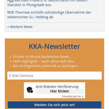
Aggreko baut Präsenz in Deutschland mit neuem
Standort in Pfungstadt aus
BDR Thermea schließt vollständige Übernahme der
italienischen G.I. Holding ab
» Weitere News
KKA-Newsletter
✓ Einmal im Monat kostenlose News.
✓ Heft-Highlights – auch ohne Heft-Abo.
✓ Bei Nichtgefallen jederzeit zu kündigen.
Anti-Roboter-Verifizierung
Hier klicken
Friendly
Captcha ⇗
Melden Sie sich jetzt an!