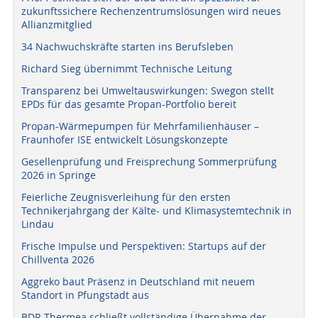
zukunftssichere Rechenzentrumslösungen wird neues
Allianzmitglied
34 Nachwuchskräfte starten ins Berufsleben
Richard Sieg übernimmt Technische Leitung
Transparenz bei Umweltauswirkungen: Swegon stellt
EPDs für das gesamte Propan-Portfolio bereit
Propan-Wärmepumpen für Mehrfamilienhäuser –
Fraunhofer ISE entwickelt Lösungskonzepte
Gesellenprüfung und Freisprechung Sommerprüfung
2026 in Springe
Feierliche Zeugnisverleihung für den ersten
Technikerjahrgang der Kälte- und Klimasystemtechnik in
Lindau
Frische Impulse und Perspektiven: Startups auf der
Chillventa 2026
Aggreko baut Präsenz in Deutschland mit neuem
Standort in Pfungstadt aus
BDR Thermea schließt vollständige Übernahme der