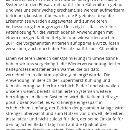
Sys­teme für den Einsatz mit natürlichen Kältemitteln gebaut
und was uns sehr wichtig erscheint, sie werden aufmerksam
betrieben, konstant überwacht, die Ergebnisse bzw. die
Erkenntnisse werden ausgewertet und zur weiteren
Verbesserung herangezogen. Uns zeigt es, dass es keine
Patentlösung für die verschiedenen Anwendungen mit
einem einzigen Kältemittel gibt, und wir werden auch in
2011 die vorgenannten Kriterien auf optimale Art zu lösen
versuchen, auch durch den Einsatz natürlicher Kältemittel.
Einen weiteren Bereich der Optimierung im Umweltsinne
haben wir uns vorgeknöpft: die Wiederverwendung der im
Kälteprozess entstehenden Wärme, die bis dato
vornehmlich in die Atmosphäre „entsorgt“ wurde. Die
Anwendung im Bereich der Supermarkt-Kühlung und -
Klimatisierung hat hierfür reichlich Bedarf und wir wollen
unseren vielen, bereits installierten Sys­temen weitere
hinzufügen. In diesen Systemen wird die Kältemittelfrage
positiv beantwortet, es wird Energie eingespart in
erheblichem Umfang, der Betrieb der gesamten Anlage wird
strenger überwacht und zum Nutzen von Umwelt, Betreiber,
Installateur und nicht zuletzt für den, der seine Einkäufe für
den täglichen Bedarf tätigt und auf die Qualität der
angebotenen Produkte achtet. Dies gilt natürlich auch im