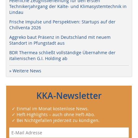
Feierliche Zeugnisverleihung für den ersten
Technikerjahrgang der Kälte- und Klimasystemtechnik in
Lindau
Frische Impulse und Perspektiven: Startups auf der
Chillventa 2026
Aggreko baut Präsenz in Deutschland mit neuem
Standort in Pfungstadt aus
BDR Thermea schließt vollständige Übernahme der
italienischen G.I. Holding ab
» Weitere News
KKA-Newsletter
✓ Einmal im Monat kostenlose News.
✓ Heft-Highlights – auch ohne Heft-Abo.
✓ Bei Nichtgefallen jederzeit zu kündigen.