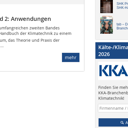
SHK Pro
SHK-H
nd 2: Anwendungen
tab – 
 umfangreichen zweiten Bandes
Branch
 Handbuch der Klimatechnik zu einem
, das Theorie und Praxis der
..
Kälte-/Klim
2026
mehr
Finden Sie mehr
KKA-Branchenb
Klimatechnik!
A