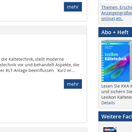
mehr
Themen, Ersch
Anzeigengrößen
online) etc.
Abo + Heft
 die Kältetechnik, stellt moderne
stechnik vor und behandelt Aspekte, die
ner RLT-Anlage beeinflussen  kurz er...
mehr
Lesen Sie KKA K
und sichern Sie
Lexikon Kältete
Details
Weitere Fa