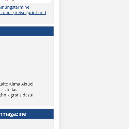
einungstermine,
 und -preise (print und
älte Klima Aktuell
 sich das
chnik gratis dazu!
chmagazine