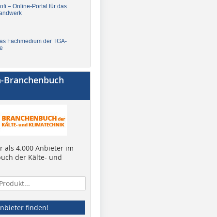
fi – Online-Portal für das
andwerk
Das Fachmedium der TGA-
e
a-Branchenbuch
 als 4.000 Anbieter im
uch der Kälte- und
nbieter finden!