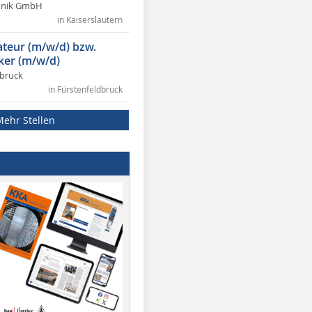
chnik GmbH
in Kaiserslautern
lateur (m/w/d) bzw.
ker (m/w/d)
dbruck
in Fürstenfeldbruck
Mehr Stellen