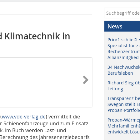
News
d Klimatechnik in
Prior1 schließt 
Spezialist für 
Rechenzentrum
Allianzmitglied
34 Nachwuchskr
Berufsleben
Richard Sieg ü
Leitung
Transparenz b
Swegon stellt 
Propan-Portfoli
(
www.vde-verlag.de
) vermittelt die
Propan-Wärme
r Schienenfahrzeuge und zum Einsatz
Mehrfamilienhä
k. Im Buch werden Last- und
entwickelt Lös
Berechnung des Jahresenergiebedarfs