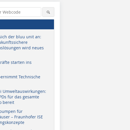
sich der bluu unit an:
zukunftssichere
slösungen wird neues
äfte starten ins
bernimmt Technische
ei Umweltauswirkungen:
EPDs für das gesamte
o bereit
pumpen für
user – Fraunhofer ISE
ungskonzepte