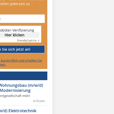
allen jederzeit zu
oboter-Verifizierung
Hier klicken
Friendly
Captcha ⇗
Sie sich jetzt an!
n kurzen Blick und erhalten Sie
nen.
r Wohnungsbau (m/w/d)
 Modernisierung
ntgesellschaft mbH
in Essen
w/d) Elektrotechnik