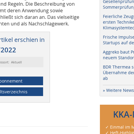
Gesellenprüfun
 und Regeln. Die Beschreibung von
Sommerprüfung
amt deren Anwendung sowie
Feierliche Zeug
ließt sich daran an. Das vielseitige
ersten Technik
denten und als Nachschlagewerk.
Klimasystemtec
Frische Impuls
tikel erschien in
Startups auf de
/2022
Aggreko baut P
neuem Standort
essort: Aktuell
BDR Thermea sc
Übernahme der 
ab
bonnement
» Weitere News
ltsverzeichnis
KKA-
✓ Einmal im M
✓ Heft-Highli