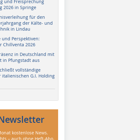
g und Freisprechung
 2026 in Springe
nisverleihung für den
erjahrgang der Kälte- und
hnik in Lindau
e und Perspektiven:
r Chillventa 2026
räsenz in Deutschland mit
 in Pfungstadt aus
hließt vollständige
italienischen G.I. Holding
Newsletter
onat kostenlose News.
ghts – auch ohne Heft-Abo.