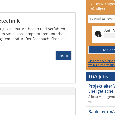
✓ Bei Nichtgef
kündigen.
etechnik
ftigt sich mit Methoden und Verfahren
Anti-R
 im Sinne von Temperaturen unterhalb
gstemperatur. Der Fachbuch-Klassiker
Melden 
mehr
Riskieren Sie eine
weitere Informatio
TGA Jobs
Projektleite
Energetische
Allbau Manageme
vor 2 h
Bauleiter (m/