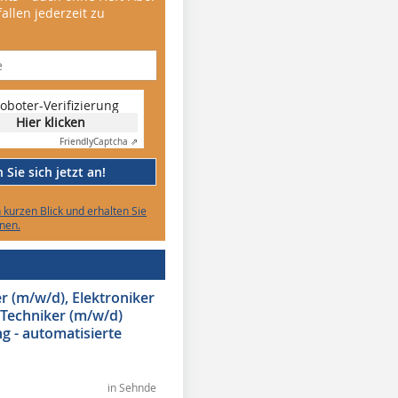
allen jederzeit zu
oboter-Verifizierung
Hier klicken
Friendly
Captcha ⇗
Sie sich jetzt an!
n kurzen Blick und erhalten Sie
nen.
 (m/w/d), Elektroniker
 Techniker (m/w/d)
g - automatisierte
in Sehnde