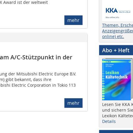
X Award ist der weltweit
mehr
Themen, Ersch
Anzeigengrößen
online) etc.
Abo + Heft
 am A/C-Stützpunkt in der
ng der Mitsubishi Electric Europe B.V.
m) gibt bekannt, dass ihre
bishi Electric Corporation in Tokio 113
mehr
Lesen Sie KKA K
und sichern Sie
Lexikon Kältete
Details