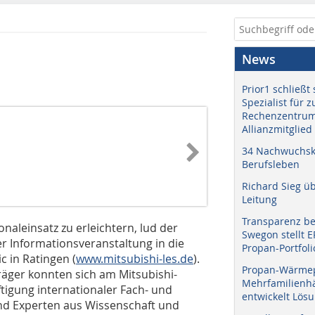
News
Prior1 schließt 
Spezialist für 
Rechenzentrum
Allianzmitglied
34 Nachwuchskr
Berufsleben
Richard Sieg ü
Leitung
Transparenz b
aleinsatz zu erleichtern, lud der
Swegon stellt 
er Informationsveranstaltung in die
Propan-Portfoli
c in Ratingen (
www.mitsubishi-les.de
).
Propan-Wärme
äger konnten sich am Mitsubishi-
Mehrfamilienhä
ftigung internationaler Fach- und
entwickelt Lös
nd Experten aus Wissenschaft und