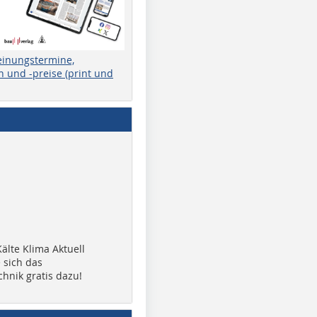
einungstermine,
 und -preise (print und
älte Klima Aktuell
 sich das
chnik gratis dazu!