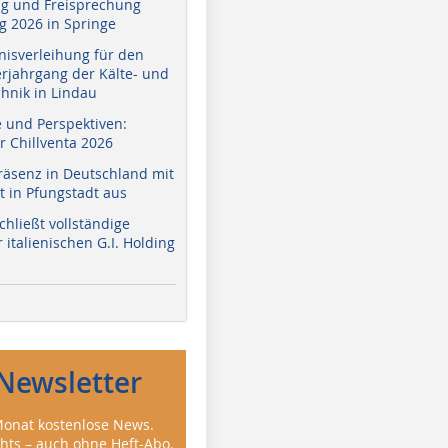
g und Freisprechung
 2026 in Springe
nisverleihung für den
erjahrgang der Kälte- und
hnik in Lindau
e und Perspektiven:
r Chillventa 2026
räsenz in Deutschland mit
 in Pfungstadt aus
hließt vollständige
italienischen G.I. Holding
Newsletter
onat kostenlose News.
ghts – auch ohne Heft-Abo.