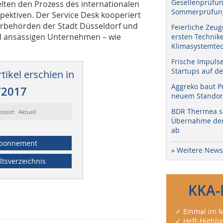
Gesellenprüfun
lten den Prozess des internationalen
Sommerprüfung
pektiven. Der Service Desk kooperiert
behörden der Stadt Düsseldorf und
Feierliche Zeug
al ansässigen Unternehmen – wie
ersten Technik
Klimasystemtec
Frische Impuls
Startups auf de
tikel erschien in
Aggreko baut P
/2017
neuem Standort
BDR Thermea sc
essort: Aktuell
Übernahme der 
ab
bonnement
» Weitere News
ltsverzeichnis
KKA-
✓ Einmal im M
✓ Heft-Highli