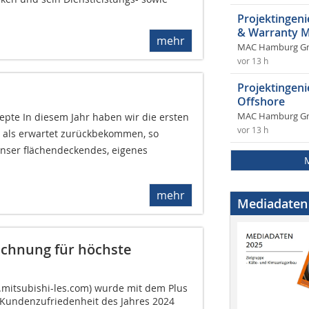
Projektingeni
& Warranty 
mehr
MAC Hamburg 
vor 13 h
Projektingen
Offshore
pte In diesem Jahr haben wir die ersten
MAC Hamburg 
vor 13 h
r als erwartet zurückbekommen, so
unser flächendeckendes, eigenes
mehr
Mediadaten
eichnung für höchste
w.mitsubishi-les.com) wurde mit dem Plus
 Kundenzufriedenheit des Jahres 2024