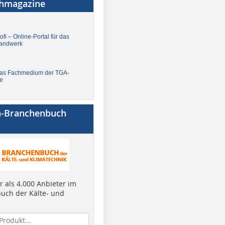
chmagazine
fi – Online-Portal für das
andwerk
Das Fachmedium der TGA-
e
a-Branchenbuch
 als 4.000 Anbieter im
uch der Kälte- und