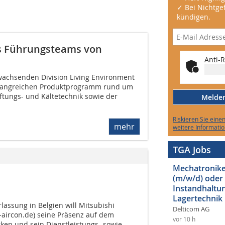
✓ Bei Nichtgef
kündigen.
s Führungsteams von
Anti-R
wachsenden Division Living Environment
fangreichen Produktprogramm rund um
üftungs- und Kältetechnik sowie der
Melden 
Riskieren Sie eine
mehr
weitere Informatio
TGA Jobs
Mechatroniker
(m/w/d) oder
Instandhaltun
Lagertechnik
lassung in Belgien will Mitsubishi
Delticom AG
-aircon.de) seine Präsenz auf dem
vor 10 h
rken und sein Dienstleistungs- sowie