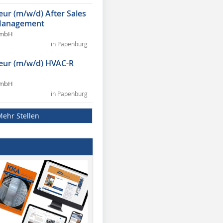
eur (m/w/d) After Sales
Management
GmbH
in Papenburg
ieur (m/w/d) HVAC-R
GmbH
in Papenburg
Mehr Stellen