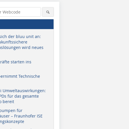
sich der bluu unit an:
zukunftssichere
slösungen wird neues
äfte starten ins
bernimmt Technische
ei Umweltauswirkungen:
EPDs für das gesamte
o bereit
pumpen für
user – Fraunhofer ISE
ungskonzepte